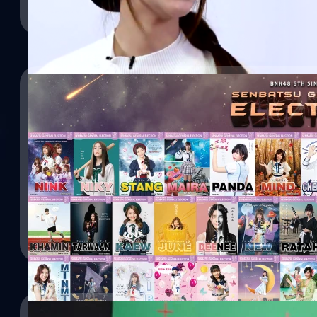
Social ในขณะนี้นะครับ ติดตามรับชมและรับฟังได้ที่ Official Facebo
และ BNK48Official ครับผม ขอบคุณคร้าบบ…
Read More
28/11/2018
มาแล้วๆ โปสเตอร์เลือกตั้งของเมมเบอร์ BNK48 ทั
Senbatsu General Election
หลังจากที่มีวีดีโอหาเสียงไปแล้วก่อนหน้านี้ (15 พ.ย. 2561) วันนี้ (
BNK48 6th Single Senbatsu General Election ของเมมเบอร์แต่ล่ะค
ของ BNK48 ซึ่งก็เป็นการสะท้อนความเป็นตัวตนของแต่ล่ะคนออกมาได้อย
ตั้งใจกันมาก รักใคร เชียร์ใครก็ตามกำลังนะครัช สำหรับช่องทางการโ
สำหรับใครที่อยากจะได้ CD BNK48 5th Single "BNK Festival" Limite
Meechok Dechpokasup
| 2808 days ago
หมดไปเป็นที่เรียบร้อย จะเหลือก็เพียง BNK48 5th Single "BNK Festiv
เรื่อยๆ เป็นกำลังใจกันต่อไปครับ กดดูรูปจากลิ้งค์ด้านล่างนี้ http
Read More
set=a.1823380201122563&type=1&l=2bc86d1c48 ที่มา : BNK48