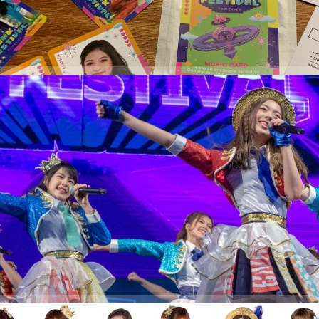
คะแนน BNK48 6th Single Senbatsu General…
ง BNK Festival ครั้งแรกในงาน TOYOTA Master
2018 [อัลบั้มภาพ, มีคลิป]
ลง BNK Festival ไปเมื่อวันที่ 22 พ.ย. 2561 ที่ผ่านมา และได้เผยภาพเบื้อง
ปแล้ว วันนี้ Mv ก็ก้าวข้าม 1 ล้านวิวไปได้แบบไม่เกินความคาดหมาย ใกล้ 2
เนื่องเป็นเนื้อเดียวกัน ก็ออก BNK48 Official Line Stickers & Theme ให้ได้ฟิน
นกับ BNK Festival ต่อเนื่องด้วยวานนี้ 24 พ.ย. 2561 ภายในงาน TOYOTA
k 2018 BNK48 ครบทีม Single ที่ 5 โชว์ชุด และเพลงบนเวทีต่อหน้าแฟน
up
| 2811 days ago
ชมภาพ ดูคลิปกันครับ https://youtu.be/I-ftOBp18lw…