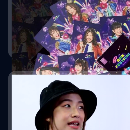
แกะกล่อง LYRIC POSTCARD SET โปสการ์ดเนื้อเ
หลังจากที่มีประกาศจำหน่าย LYRIC POSTCARD SET โปสการ์ดเนื้อเ
BNK48 จากเซนบัตสึ BNK FESTIVAL ทั้ง 16 คนซึ่งได้แก่ ปัญสิกรณ์ ต
ปราง), อิสราภา ธวัชภักดี (ตาหวาน), เจนนิษฐ์ โอ่ประเสริฐ (เจนนิษฐ์), 
ทัศนกุล (เนย), มิลิน ดอกเทียน (น้ำหนึ่ง), ณัฐรุจา ชุติวรรณโสภณ (แก้ว
ผดุงวัฒนะโชค (โมบายล์), แพรวา สุธรรมพงษ์ (มิวสิค), วรัทยา ดีสมเลิศ
Meechok Dechpokasup
| 2762 days ago
วนิค), ณัฐทิชา…
Read More
28/12/2018
จ๊อบซัง จูงมือเค้ก BNK48 ไลฟ์สด เคลียทุกประเด็น
ช่วงบ่ายวานนี้ (27 ธันวาคม 2561) มีกระแสข่าวออกมาเกี่ยวกับน้อง เค
ประเด็นที่ว่ายังคบกับแฟนอยู่ มีภาพถือเค้กวันเกิด มีภาพที่คาดเดากันไปต
ลามไปจนถึงมี IG ลับ เป็นที่สนใจจนขึ้นอันดับหนึ่งเป็น Thailand trends 
หนึ่ง ช่วงหัวค่ำ BNK48 Official ไม่รอช้า ประกาศผ่าน IG @Jobsanbn
ประกาศ ประกาศ พรุ่งนี้ผมกับน้องเค้กจะมา Live พิเศษตอน 5โมงเย็นตอ
Meechok Dechpokasup
| 2778 days ago