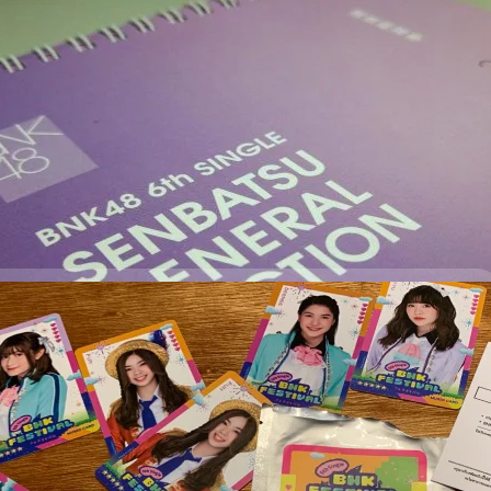
ะ BNK48 6th SINGLE SENBATSU GENERAL ELECTION
ารบันเทิงไทย คงกระแสต่อเนื่องเมื่อปีก่อน ยาวมาในปีนี้ทั้งปี และในวาระส่ง
่ทั้งทีมีหรือที่ BNK48 จะไม่มีสินค้าน่ารักๆ มาฝากส่งท้ายปี แน่นอน แบไต๋ จัดให้
ใน ปฏิทิน BNK48 6th SINGLE SENBATSU GENERAL ELECTION ฝากแฟนๆ
หน่ายภายในงาน BNK48 1st Album "RIVER" 2-shot Event ในวันเสาร์ และอาทิตย์
561 ณ MCC HALL, THE MALL NGAMWONGWAN ที่ผ่านมา ผู้เขียนไม่รอช้าคว้า
up
| 2776 days ago
สิ้นปีนำภาพมาฝากแฟนๆ กันครับ ภายนอกมีกรอบกระดาษสีขาวหนึ่งชั้นก่อนตัว
 BNK48 6th SINGLE SENBATSU GENERAL ELECTION มีโลโก้ ด้านหลัง เขียน
คน เรียงตามตัวอักษรภาษาอังกฤษ สีชมพู…
BNK48 Music Card Edition จะได้รูปใครบ้างนะ?
ด Pre-Order CD BNK48 5th Single "BNK Festival" & Music Card Edition
/shop.bnk48.com/ ไปเมื่อ 8 พฤษจิกายน 2561 ในส่วนของ CD ก็ถูกจับของ
วน Music Card Edition สามารถซื้อได้จนถึงวันที่ 22 มกราคม 2562 เวลา
sic Card Edition จะประกอบไปด้วย บัตรแข็งที่ระลึก 1 ใบ จาก 51
e BNK Festival Digital Tracks, ของขวัญพิเศษ สำหรับ BNK48 Official
up
| 2789 days ago