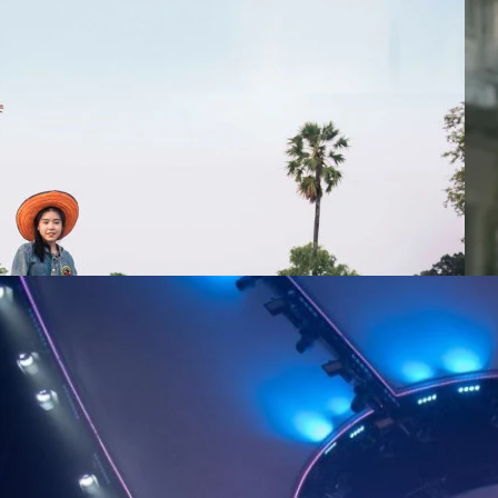
ฐานแฟนคลับแล้ว แต่จะขยายไปทางไหนดีนะ?
การเลยทีเดียว เมื่อ The Ska จักรวาลแห่งความสนุกสนานขั้นสุดบนโลกออนไลน์
นึ่งของเมืองไทย ได้ประกาศความร่วมมือกันเตรียมผลิตคอนเทนต์บันเทิง
แฟนคลับจับกลุ่มเด็กและเยาวชนด้วยความอารมณ์ดีสุดขั้ว
atch?v=mH8kKIeK9SQ และต่อด้วยภาพจากโปรเจ็กต์ไทบ้าน x BNK48 ที่
้ำความพร้อมที่มอบความสนุกสดใสสไตล์ลูกทุ่งจัดเต็มแน่นอน
thibaanxbnk48/photos/a.384935152123838/384934918790528/ ผู้สาว
่วนแนเด้อ! และล่าสุดกับ teaser ภาพยนตร์เรื่อง Where We Belong ที่งานนี้ได้
ตุรันต์รัศมีมาเปิดโอกาสให้เม็มเบอร์ BNK48 ได้พิสูจน์ฝีมือการแสดง
//www.youtube.com/watch?v=oN4k4cNlmdw ซึ่งทั้งหมดทั้งมวลนั้นก็
48 ที่จิรัฐ บวรวัฒนะ CEO ของ BNK48 ได้เคยแถลงไว้ก่อนหน้านี้ว่าปี
นคลับออกไป ทั้งในเชิงพื้นที่ที่มุ่งมั่นจะบุกไปทางหัวเมืองในต่างจังหวัดให้
 SPACE MISSION CONCERT [อัลบั้มภาพ]
ายออกนอกประเทศไทยไปยังประเทศเพื่อนบ้าน และในเชิงคอนเทนต์ที่
หลายตอบโจทย์คนหลายกลุ่มในปีนี้ https://www.youtube.com/watch?
2562 ที่ผ่านมา ณ อิมแพคอารีน่า เมืองทองธานี น่าจะเป็นคอนเสิร์ตใหญ่เช้าสุด
 ในเมื่อ BNK48 เอาจริงเอาจังกับการขยายฐานแฟนคลับแล้ว วันนี้แบไต๋ก็จะ
ดยปกติธรรมเนียมของคอนเสิร์ตใหญ่ระดับอิมแพคฯ ไม่บ่ายแก่ๆ ไปถึงช่วงเย็น ก็
ารเสนอความคิดว่า BNK48…
ยเงื่อนไขในการจัดที่ช่วงหัวค่ำจะมีประกาศสำคัญคืองาน BNK48 6th Single
อเป็นงานเลือกตั้งครั้งแรกของวง BNK48 ก็ว่ากันไปตามเงื่อนไขเวลา ลากยาว
48 SPACE MISSION CONCERT เวทีจัดให้มีลักษณะคล้ายยานอวกาศตามธีม มี
4 days ago
 และมีทางเดินแยกซ้ายขวาเพื่อให้ได้ใกล้ชิดผู้ชมได้มากสุด เบอร์เต็ม การ