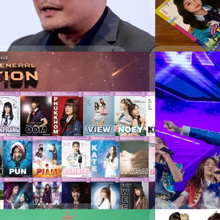
ok Fanpage ของ bnk48Official.Shihainin
App, Code สำหรับลง
Read More
25/11/2018
้ง 51 คน BNK48 6th Single
BNK48 โชว์เพล
CS:GO Bangkok 
27 พ.ย.2561) โปสเตอร์แสดงตัวตน สำหรับงาน
หลังจากที่ปล่อย Mv เพ
นก็ถูกโพสต์ขึ้นบนเพจอย่างเป็นทางการ
หลังการถ่ายทำ Mv กันไ
่างเด่นชัดมากขึ้น ดูแล้วงานดี มีความ
ล้านเต็มที เพื่อให้ต่อ
หวต ก็รอประกาศอย่างเป็นทางการอีกครั้ง
อิน มีอารมณ์ร่วมไปกั
d Edition กว่า 3 แสนแผ่นก็ถูกสั่งจอง
Master CS:GO Bangko
Meechok Dechpokas
al" Music Card Edition ยังกดซื้อกันได้
คลับเป็นครั้งแรก ไป
s://www.facebook.com/media/set/?
Read More
22/11/2018