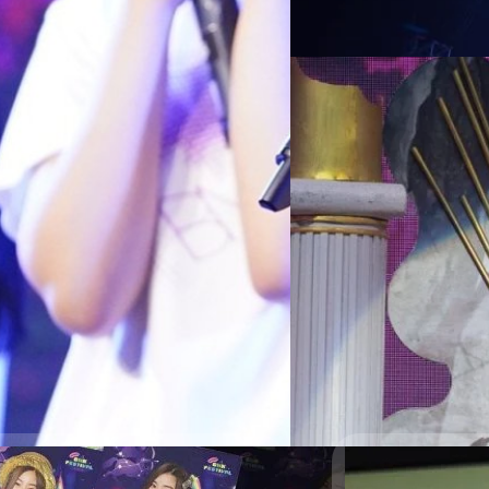
ผจญภัยไปในอวกาศร่วมกับเมมเบอ
Read More
ในเพลง BNK Festival ต่อด้วยเ
อยากจะได้พบเธอ (เฌอ, มิวสิค
28/01/2019
ภาพบรรยากาศภายในง
Election
หลังจากที่แบไต๋ได้รายงานผลกา
ก่อน (26 มกราคม 2562) วันน
ด้วยการเปิดตัว พิธีกรน้าเน็ก 
ติดด้วยเปิดตัวเมมเบอร์ทั้ง 5
มาก แล้วก็เข้าสู่ขั้นตอนการปร
Meechok Dechpokasup
| 274
ตามลำดับ 4 คน ลำดับที่ 16 - ลำด
คลับด้านล่างต่างก็ลุ้นเอาใจ
Read More
Single Senbatsu…
30/12/2018