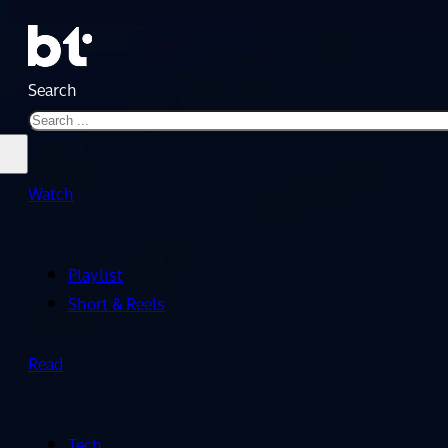
Search
Watch
Playlist
Short & Reels
Read
Tech