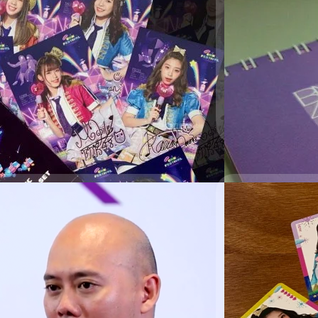
พลง BNK FESTIVAL
ปฏิทินตั้งโต๊
พลง BNK FESTIVAL ที่ออกแบบโดยสมาชิก
BNK48 ผู้ปลุกกระแสวงก
ิยะกร (ปัญ), เฌอปราง อารีย์กุล (เฌอ
ท้ายปีเก่าต้อนรับปีใหม
จิรดาภา อินทจักร (ปูเป้), กานต์ธีรา วัชร
ภาพชุดสุดน่ารักภาย
), พัศชนันท์ เจียจิรโชติ (อร), พิมรภัส
ทั้งนี้ปฏิทินนี้มีจำ
 (ไข่มุก), นันท์นภัส เลิศนามเชิดสกุล (มิ
ที่ 15-16 ธันวาคม 2
Meechok Dechpokas
มาในทันใด เฝ้ารอวัน
ปฏิทิน เขียนข้อความ
Read More
ชื่อเมมเบอร์ทั้ง 52 
17/12/2018
ร้อนว่อนโซเชียล
แกะห่อลองลุ้น 
้ก - นวพร จันทร์สุข CakeBNK48 ถึง
หลังจากที่ BNK48 เปิ
่างๆ นาๆ ว่าอยู่ที่เดียวกัน โพสต์ถึงกัน
ผ่านช่องทาง https:/
ใน Twitter เมื่อเวลา 15.51 น. อยู่ชั่วขณะ
หมดไปอย่างรวดเร็ว ส่
k48 ข้อความสั้นๆ กระชับได้ใจความว่า
12:00 น. โดยภายใน Mu
บประเด็นที่พูดถึงเรื่องของน้องเค้กบน
แบบ, BNK48 5th Singl
Meechok Dechpokas