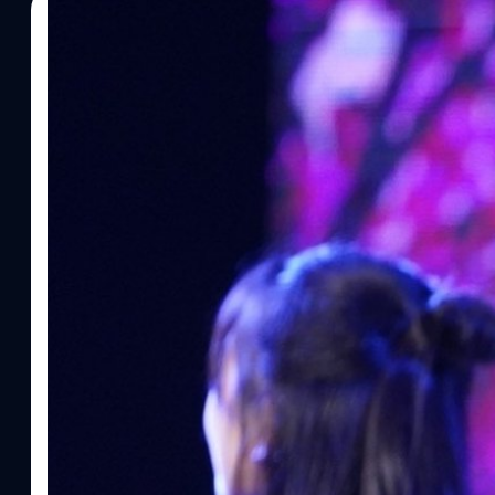
30/08/2019
Meechok Dechpokasup
| 2533 days ago
Read More
เผยคำต่อคำนาที CakeBNK48 ประกาศจบการศึกษา
ช่วงหัวค่ำของวันนี้ 30 สิงหาคม 2562 ที่ Theater BNK48 The CAM
บางกะปิ ในรอบการแสดงปกติ นางสาวนวพร จันทร์สุข (เค้ก) ประก
ข้อความดังนี้ "เค้กอยู่กับ bnk มาก็ปีกว่าๆ แล้ว ความรู้สึกตอนนี้ก็ ข
เป็นส่วนหนึ่งใน BNK48 ทำให้เค้กได้มาเดินตามความฝันของตัวเองตั้งแ
คลับของเค้กเองที่สนับสนุนและเป็นกำลังใจให้มาตั้งแต่วันแรกที่ก้าวเข้
เวลาทุกช่วงความรู้สึกเสียใจ แฮปปี้มาด้วยกันตั้งแต่วันนั้น อยากจะขอบ
หญิงคนนี้ อยากจะขอบคุณ คุณครูร้อง คุณครูเต้น ครูทุกคนที่คอยสอน 
อยากจะขอบคุณพี่ๆ ทีมงานทุกคนที่คอยหวังดีกับเด็กผู้หญิงคนนี้ เค้กเสีย
หรือประเด็นต่างๆ มากมายตั้งแต่ตอนแรกจนถึงปัจจุบัน มันเหนื่อยเนาะ ก็
แฟนคลับของเค้กเองเนี่ยเกิดความรู้สึกไม่ดีในตัวเค้ก ก็ .... .... อยากจะ.
สมบูรณ์แบบ ด้วยเหตุผลนี้เค้กก็จะมีความมุ่งมั่นว่าจะไปเรียนต่อปริ