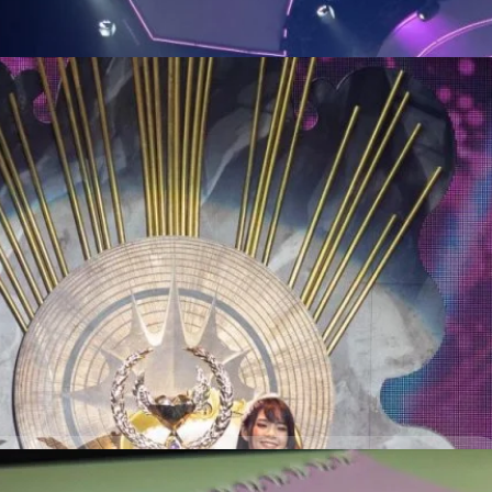
ร์ BNK48 ทั้ง 51 คนเริ่มต้นขึ้นก็ทำขนลุกด้วยการเปิดตัวเมมเบอร์ทั้งหมด
พลง Shonichi - วันแรก, Oogoe Diamond - ชอบให้รู้ว่าชอบ, Aitakatta -
 ปัญ, เจนนิษฐ์…
านประกาศผล BNK48 6th Single Senbatsu General
รเลือกตั้ง BNK48 6th Single Senbatsu General Election ไปแล้วเมื่อวัน
ี้ นำภาพ และวีดีโอบรรยากาศภายในงานมาฝากกันครับ เริ่มงานประกาศผล
เกตุเสพย์สวัสดิ์ ปาลกะวงศ์ ณ อยุธยา & น้องไบร์ท พิชญทัฬห์ จันทร์พุฒ ตาม
1 คน ด้วยการร้องสด เพลง Shonichi วันแรก เนื้อหาของเพลงเข้ากับบรรยากาศ
ะกาศผลอย่างเป็นทางการ โดยเริ่มจากลำดับที่ 32 - ลำดับที่ 17 ประกาศเรียง
7 days ago
ับที่ 1 ประกาศ 1 คน ลุ้นกันนาทีต่อนาที เมมเบอร์ที่นั่งอยู่บนเวทีก็ลุ้น แฟน
ช่วย ไปชมภาพบรรยากาศกันครับ เพลง Shonichi วันแรก ในงาน BNK48 6th