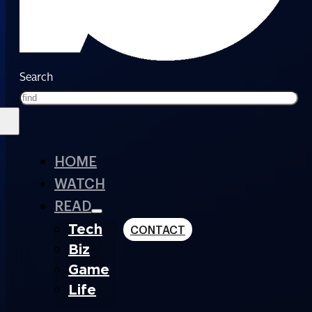
Search
HOME
WATCH
READ
Tech
CONTACT
Biz
Game
Life