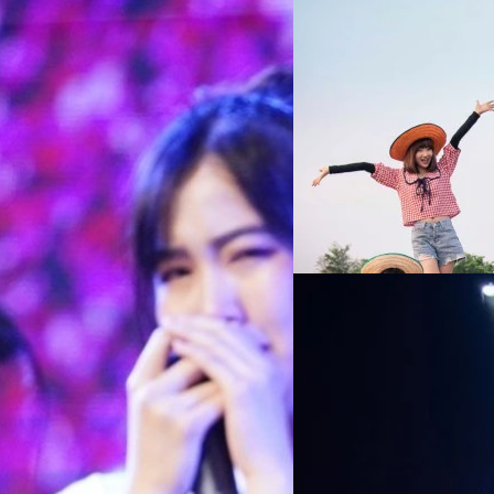
29/05/2019
ได้เวลา BNK48 ขยาย
สั่นสะเทือนเลือนลั่นไปทั้งวง
กับ BNK48 ไอดอลกรุ๊ปอันดับห
ออนไลน์ที่หลากหลาย ขยายฐาน
กลางเธียเตอร์
https://www.youtube.com/w
ปล่อยออกมา BNK48 ก็ได้ตอกย
PUS ภายในห้างสรรพสินค้าเดอะมอลล์
prompong
| 2626 days ago
https://www.facebook.com/
าศจบการศึกษาจาก BNK48 โดยมี
ไอดอลสไตล์ญี่ปุ่นขี่รถอีแต๋น ม
Read More
อบคุณ BNK48 ที่เปิดโอกาสให้เค้กได้มา
ผู้กำกับยอดฝีมืออย่างคงเดช จา
ต่เด็กๆ เลย ... และที่สำคัญก็คือแฟน
ภาพยนตร์อย่างเต็มที่ https:
ามาจนถึงวันนี้เลย ได้ผ่านทุกๆ ช่วง
31/01/2019
สอดคล้องกับยุทธศาสตร์ของ BNK
คุณผู้ใหญ่ทุกๆ คนที่ให้โอกาสกับผู้
2562 นี้ BNK48 จะมุ่งขยายฐานแฟ
ภาพบรรยากาศ BNK48
คอยแนะนำให้กับเด็กผู้หญิงคนนี้
ครอบคลุมทั่วประเทศไทยและขย
ใจทุกครั้งเลย ที่ไม่ว่าจะมีเหตุการณ์
BNK48 จะทำคอนเทนต์ที่หลาก
เมื่อช่วงเช้าวันที่ 26 มกราคม 
 รู้สึกไม่สบายใจทุกครั้งเลยที่ทำให้
v=HJMVdPAfIto อย่ากระนั้นเลย
เท่าที่ผู้เขียนเคยไปมา เพราะโ
... เสียใจที่ทำหน้าที่ BNK ได้ไม่
ขอร่วมด้วยช่วยอีกแรง ด้วยก
เป็นช่วงหัวค่ำไปเลย แต่นี้ด้ว
ญญาโท…
Senbatsu General Election ถื
เช้าจรดค่ำ มาเข้าเรื่อง BNK
Meechok Dechpokasup
| 274
เวทีทอดยาวจากหน้าลานเวทีใหญ่