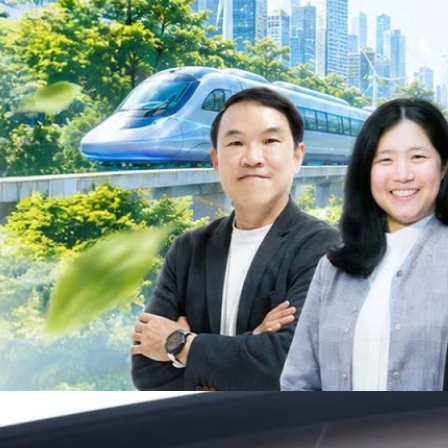
ื่อลดการปล่อยคาร์บอน และเดินหน้าสู่เป้าหมาย Net Zero พบกับ คุณปัณ
ธานกรรมการบริหาร ฝ่ายวิศวกรรมโครงสร้างบริษัท…
Life
SOCIAL MEDIA
Environment
Health
People
Instagram
Trends
Wellness
Facebook
YouTube