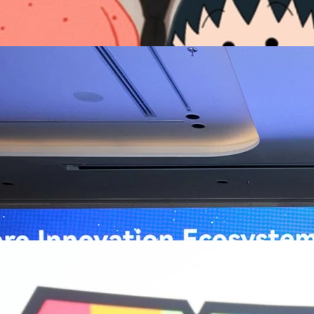
ิวงการสาธารณสุขไทยด้วย AI เปิดตัว 4 นวัตกรรมเปลี่ยน
่อการแพทย์ในประเทศไทย
หัวเว่ย จัดงาน “Huawei AI+ Healthcare Summit” ภายใต้งาน Huawei
t 2026 รวมผู้นำด้านนโยบายสาธารณสุข ผู้บริหารโรงพยาบาลชั้นนำ และ
ยและจีน ร่วมขับเคลื่อนอนาคตของระบบสาธารณสุขไทยด้วยนวัตกรรมและ
กาศความร่วมมือครั้งสำคัญเพื่อยกระดับ Healthcare Ecosystem ของ
เตอร์ จาง ประธานกลุ่มธุรกิจการศึกษาและสาธารณสุขต่างประเทศ บริษัท หัว
o
ถึงความมุ่งมั่นของหัวเว่ยในการสนับสนุนการเปลี่ยนผ่านสู่ยุคดิจิทัลของระบบ
คโนโลยี AI ในการยกระดับคุณภาพการให้บริการทางการแพทย์ให้เข้าถึง
ภายใต้แนวคิด “AI for Health, Health for All” “วันนี้ปัญญาประดิษฐ์กำลังเข้า
ธารณสุขอย่างรวดเร็ว หัวเว่ยมีประสบการณ์ตรงจากการพัฒนาแพลตฟอร์ม
ต่โครงสร้างพื้นฐานด้านคอมพิวติงไปจนถึงโซลูชัน AI สำหรับผู้ป่วย บุคลากร
พยาบาล ซึ่งได้พิสูจน์ผลสำเร็จแล้วในโรงพยาบาลชั้นนำอย่างโรงพยาบาล
/69 โต 18% ลุย AI–Cloud–Green Energy สร้างฐาน
วามร่วมมือระหว่างหัวเว่ยกับพันธมิตรไทยในวันนี้จะช่วยผลักดันวิสัยทัศน์…
ร่งเครื่อง New Growth Engine พร้อมจ่ายปันผล 0.10