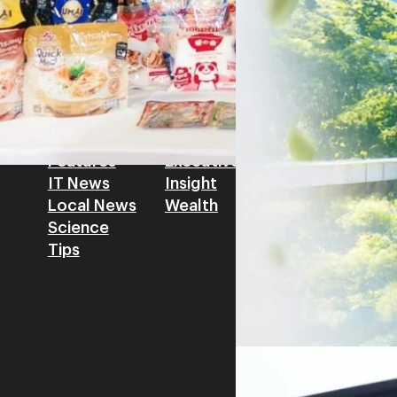
สามารถนำ Green Tech มาใช้เพ
วรรธน์ นิลกิจศรานนท์ รองประ
Tech
Biz
Game
horts
Cars
Corporate
Articles
Features
Executive
Game News
IT News
Insight
Reviews
Local News
Wealth
Science
Tips