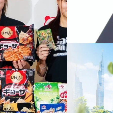
บริษัท ซินเน็ค (ประเทศไทย) 
ไตรมาส 2 และงวด 6 เดือนแรกข
เติบโตของรายได้อย่างมีนัยสำค
ไม่ได้รับสิทธิปันผล (XD) วันท
ธิดา มงคลสุธี ประธานเจ้าหน้าที
ทีมคอนเทนต์ BT
| 1 days ago
แรกบริษัทเดินหน้าขับเคลื่อน 
สินค้าไอที สู่การเป็น Digital 
Read More
สัดส่วนธุรกิจที่มีมูลค่าเพิ่ม
06/08/2026
ครบรอบ 6 ปี สำนักข่
TRANSITION ถกแนวทางป
เนื่องในโอกาสครบรอบ 6 ปี ส
เปลี่ยนมุมมองเกี่ยวกับการเปล
ประยุกต์ใช้ได้จริง จากผู้แทน
ประเทศไทยควรปรับตัวอย่างไร ? 
ทั้งในมิติของภาครัฐ ภาคธุรกิ
รัตนาภรณ์ ศรีนวลจันทร์
| 1 da
เศรษฐกิจ ปรับห่วงโซ่คุณค่า แล
โดย ศาสตราจารย์ ดร. ยศชนัน 
Read More
วิทยาศาสตร์ วิจัยและนวัตกรร