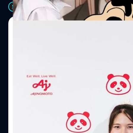
See All
07/08/2026
ทีมคอนเทนต์ BT
| 4 hours ago
Read More
อายิโนะโมะโต๊ะ เผยยุทธศาสตร์ Food Technology 
“AminoScience” เจาะอินไซต์ผู้บริโภคและ B2B
บริษัท อายิโนะโมะโต๊ะ (ประเทศไทย) จำกัด จัดงาน The Heartbeat b
แนวคิดการดำเนินธุรกิจและการพัฒนาผลิตภัณฑ์ที่ขับเคลื่อนด้วยเท
ผู้บริโภค ท่ามกลางการเติบโตของตลาด Health & Wellness ในประเทศไท
บาท หรือคิดเป็นสัดส่วนราว 8% ของผลิตภัณฑ์มวลรวมในประเทศ (GDP
ความรู้หลักรูปแบบผลิตภัณฑ์ / โซลูชันกลุ่มเป้าหมายหลักNutrition
ประโยชน์จากกรดอะมิโน)aminoVITAL, AminoNITE,