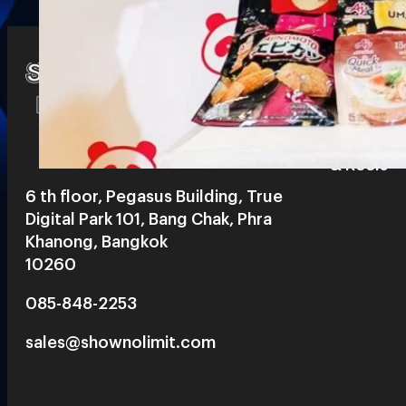
Watch
Playlists
S
& Reels
6 th floor, Pegasus Building, True
Digital Park 101, Bang Chak, Phra
Khanong, Bangkok
10260
085-848-2253
sales@shownolimit.com