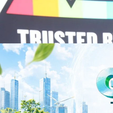
จำกัด (มหาชน) หรือ SYNNEX โชว์ผลการดำเนินงานแข็งแกร่ง กำไรสุทธิ
องปี 2569 เติบโต 17.8% และ 17.7% จากช่วงเดียวกันของปีก่อน สูงกว่าการ
ัญ พร้อมประกาศจ่ายเงินปันผลระหว่างกาล 0.10 บาทต่อหุ้น โดยกำหนดวันที่
ี่ 19 สิงหาคม 2569 และกำหนดจ่ายเงินปันผลวันที่ 2 กันยายน 2569 นางสาวสุ
่บริหาร บริษัท ซินเน็ค (ประเทศไทย) จำกัด (มหาชน) เปิดเผยว่า ในช่วงครึ่งปี
Business Transformation อย่างต่อเนื่อง ผ่านการยกระดับจากผู้จัดจำหน่าย
Infrastructure Platform เพื่อรองรับการเติบโตของเศรษฐกิจ AI โดยมุ่งเพิ่ม
 ควบคู่กับการขยายเครือข่ายพันธมิตรเทคโนโลยีระดับโลก…
าว TODAY เปิดเวทีใหญ่ SUSTAIN CITY: THE GREEN
รับตัวสู่เศรษฐกิจสีเขียวอย่างยั่งยืน
ำนักข่าว TODAY จัดงาน SUSTAIN CITY: THE GREEN TRANSITION เวทีแลก
ี่ยนผ่านสู่เศรษฐกิจและสังคมสีเขียว พร้อมนำเสนอแนวทางที่สามารถนำไป
ภาครัฐ ภาคธุรกิจ และผู้เชี่ยวชาญในหลากหลายสาขา ผ่านประเด็นสำคัญว่า
เพื่อเดินหน้าสู่ความยั่งยืนและบรรลุเป้าหมาย Net Zero อย่างเป็นรูปธรรม
จ การเงิน และพลังงาน Green Transitioning: Shifting Systemพลิกโครงสร้าง
ys ago
ะเชื่อมโยงนโยบายกับเทคโนโลยี เพื่อขับเคลื่อนประเทศไทยสู่เศรษฐกิจสีเขียว
วงศ์สวัสดิ์รองนายกรัฐมนตรีและรัฐมนตรีว่าการกระทรวงการอุดมศึกษา
ม Green Transitioning: Decarbonize Unlockร่วมสำรวจแนวทางที่ภาคธุรกิจ