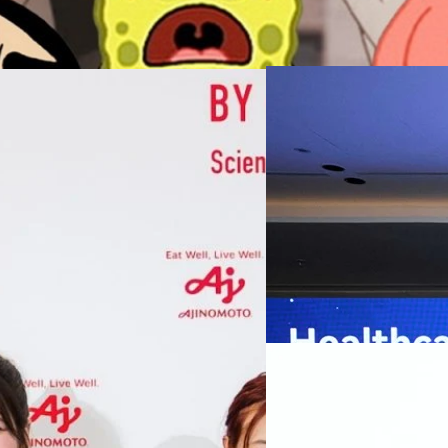
07/08/2026
หัวเว่ยเดินหน้าปฏิวัต
เกมเร่งเครื่อง AI เพื
กรุงเทพฯ, 7 สิงหาคม 2569 — 
Thailand Digital & AI Summi
ชูเทคโนโลยี
พันธมิตรด้านเทคโนโลยีจากไท
ปัญญาประดิษฐ์ (AI) พร้อมประ
ประเทศอย่างเป็นทางการ นายปี
y “AminoScience” ร่วมเปิดเผย
ทีมคอนเทนต์ BT
| 7 hours ag
เว่ย เทคโนโลยี่ จำกัด ได้กล่าว
คโนโลยีทางอาหาร และข้อมูลพฤติกรรม
สาธารณสุขไทย และบทบาทของเท
Read More
ประชาชนได้อย่างทั่วถึงมากขึ้น 
ย ซึ่งมีมูลค่ามากกว่า 1.5 ล้านล้าน
มาเปลี่ยนแปลงอุตสาหกรรมสา
06/08/2026
) กลุ่มธุรกิจเทคโนโลยีและองค์
ข้อมูลสุขภาพแบบครบวงจร ตั้งแ
ทางการแพทย์ และผู้บริหารโรง
 & Well-beingAminoScience (การใช้
SYNNEX โชว์กำไร Q2
หลายแห่งในจีน เราเชื่อมั่นว่าค
Recurring Revenue เ
บาท/หุ้น