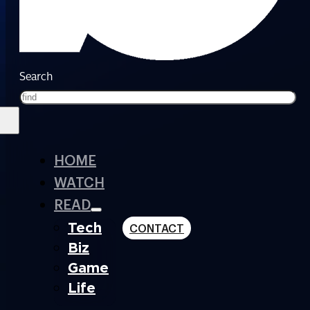
Search
HOME
WATCH
READ
Tech
CONTACT
Biz
Game
Life