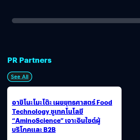
PR Partners
See All
อายิโนะโมะโต๊ะ เผยยุทธศาสตร์ Food
Technology ชูเทคโนโลยี
“AminoScience” เจาะอินไซต์ผู้
บริโภคและ B2B