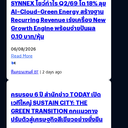
SYNNEX โชว์กำไร Q2/69 โต 18% ลุย
AI–Cloud–Green Energy สร้างฐาน
Recurring Revenue เร่งเครื่อง New
Growth Engine พร้อมจ่ายปันผล
0.10 บาท/หุ้น
06/08/2026
Read More
ทีมคอนเทนต์ BT
| 2 days ago
ครบรอบ 6 ปี สำนักข่าว TODAY เปิด
เวทีใหญ่ SUSTAIN CITY: THE
GREEN TRANSITION ถกแนวทาง
ปรับตัวสู่เศรษฐกิจสีเขียวอย่างยั่งยืน