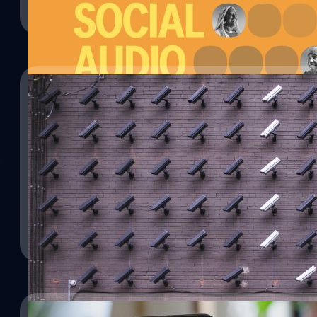
30/08/2021
Clubhouse รองรับ Spatial Audio ได้ยินเสียงเสมือ
16/08/2021
เมื่อวานนี้ Clubhouse แอปโซเชียลสำหรับการคุยโดยใช้เสียงยอดฮิตเมื
ผ่านทวิตเตอร์ เพิ่มการรองรับระบบเสียงตามตำแหน่งให้กับผู้ใช้ iOS เพื่อ
ดีอีเอสสั่งเก็บข้อมูลเข้มงวด ติดกล้องวงจรปิดระบุต
Telegram ก็ไม่รอด
ศุภกานต์ เหล่ารัตนกุล
| 1803 days ago
กระทรวงดิจิทัลเพื่อเศรษฐกิจและสังคม (ดีอีเอส) ได้ประกาศเรื่อง หล
Read More
ทางคอมพิวเตอร์ของผู้ให้บริการ พ.ศ.2564 ในราชกิจจานุเบกษา ที่อ
ซึ่งลงนามโดย นายชัยวุฒิ ธนาคมานุสรณ์ รัฐมนตรีว่าการกระทรวงดิจิท
กำหนดเพิ่มเติมและการแบ่งแยกประเภทผู้ให้บริการรูปแบบใหม่ แบ่งประเ
ภควัต ขจิตวิชยานุกูล
| 1817 days ago
Read More