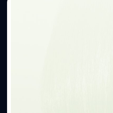
28/04/2023
วัชรกุล พัฒนาประทีป
| 1197 days ago
Read More
มาไวไปไว Clubhouse ประกาศปลดพนักงานกว่า 
Clubhouse แอปยอดนิยมที่บูมมาก ๆ อยู่ช่วงหนึ่ง ถึงกับมีการขาย In
50% เป็นที่เรียบร้อยแล้ว