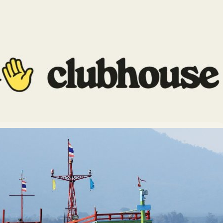
ำลังพัฒนาฟีเจอร์ใหม่สำหรับการชวนคนเข้ามาสู่ห้องสนทนาภายในแอป อ้างอิง
เตอร์ @wongmjane ฟีเจอร์นี้มีชื่อว่า 'Waves' หรือ 'โบกมือ' ซึ่งโฟกัสที่การ
มากกว่าจะเป็นห้องพูดคุยระหว่างคนดังหรือผู้เชี่ยวชาญ
days ago
คซีนให้ SMEs สร้างภูมิให้เรือเล็กก่อนออกจากฝั่ง
s ให้ความรู้ธุรกิจ SMEs ทาง Clubhouse ครั้งนี้มาในหัวข้อ ฉีดวัคซีนให้
่อนออกจากฝั่ง คาดการณ์เศรษฐกิจครึ่งหลัง ปี 2564 พร้อมคำแนะนำให้ SMEs
มื่อสองสัปดาห์ที่แล้วเราคุยกันในหัวข้อ สูตร(ไม่)ลับ การเป็นเจ้าของกิจการ
ยกับ ดร.รักษ์ วรกิจโภคาทร กรรมการผู้จัดการ ธนาคารเพื่อการส่งออกและนำ
NK) เช่นเคย จะมีอะไรน่าสนใจบ้าง แบไต๋ขอสรุปให้ ติดตามที่บทความนี้ได้
s ago