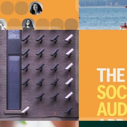
เลย จากการคาดการณ์ของสำน
ออกสินค้าของไทยจะช่วยฟื้นฟ
Read More
ซึ่งเศรษฐกิจในบ้านเรา ณ ปัจจ
ชีพจรเศรษฐกิจโลกก่อน GDP โลก
นอยู่ในห้องเดียวกัน
ประมาณ 5-8% กันเรียบร้อยแล้
ประเทศ เราควรจะออกไปสู่นอ
่อช่วงหลายเดือนที่ผ่านมา ได้ประกาศ
ให้เสียงที่เสมือนจริงมากยิ่งขึ้น
ัวผู้ใช้ Clubhouse หรือ
ักเกณฑ์การเก็บรักษาข้อมูลจราจร
าศัยอำนาจตามพ.ร.บ.คอมพิวเตอร์ฯ
ัลเพื่อเศรษฐกิจและสังคม โดยมีข้อ
ด็นสำคัญเป็น 3 ส่วน ดังนี้
22/07/2021
ทางสะดวก!! จะเล่น C
16/06/2021