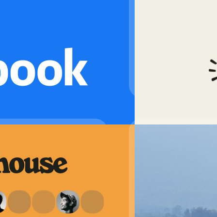
โลกออนไลน์
ดูเหมือนว่า Clubhouse จะก
จากภาพสกรีนช็อตของบัญชีทวิต
เชิญชวนคนรู้จักมาพูดคุยกัน 
ภควัต ขจิตวิชยานุกูล
| 1784 
Read More
น Clubhouse ทั่วโลก
30/08/2021
ยว่ากำลังพัฒนาฟีเจอร์ด้านการ
งจาก Clubhouse แอปโซเชียลที่เน้น
สรุป Clubhouse ฉีดวั
มคืน ล่าสุดเฟซบุ๊กได้ประกาศที่จะ
วโลก
กลับมาอีกครั้งสำหรับ Session
SMEs สร้างภูมิให้เรือเล็กก
ก่อนรุกตลาดโลก หากจำกันได้เ
ระดับโลก ในสัปดาห์นี้พูดคุ
เข้าแห่งประเทศไทย (EXIM BA
ทีมคอนเทนต์ BT
| 1803 day