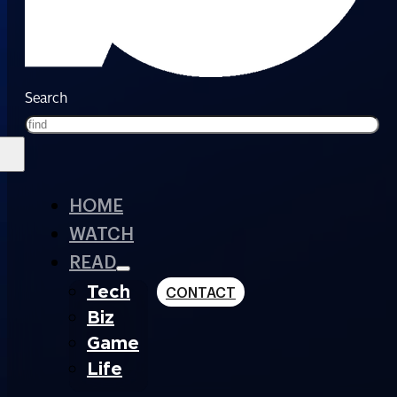
Search
HOME
WATCH
READ
Tech
CONTACT
Biz
Game
Life