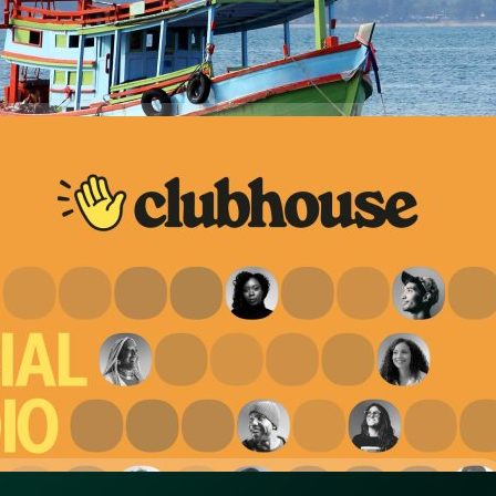
ักงานเศรษฐกิจการคลัง และสำนักวิจัยเศรษฐกิจเอกชนหลายแห่ง การส่ง
ูเศรษฐกิจครึ่งหลัง ปี 2564 ได้อย่างไร GDP เป็นเรื่องของเศรษฐกิจในประเทศ
ุบันมันไม่รื่นรมย์ แต่ก็ไม่ได้หมายความว่านอกประเทศจะไม่รื่นรมย์ด้วย มาดูที่
อยู่ที่ 6% ประเทศคู่ค้าของเราไม่ว่าจะเป็นจีน ยุโรป สหรัฐอเมริกา อยู่ที่
ว ทำให้เราเห็นว่านอกประเทศเรามันเริ่มดีขึ้นแล้ว ทำไมเรายังอุดอู้อยู่แค่ใน
กประเทศอย่างมีชั้นเชิง…
lubhouse ไม่ต้องง้อ Invite แล้ว