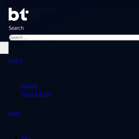
Search
Watch
Playlist
Short & Reels
Read
Tech