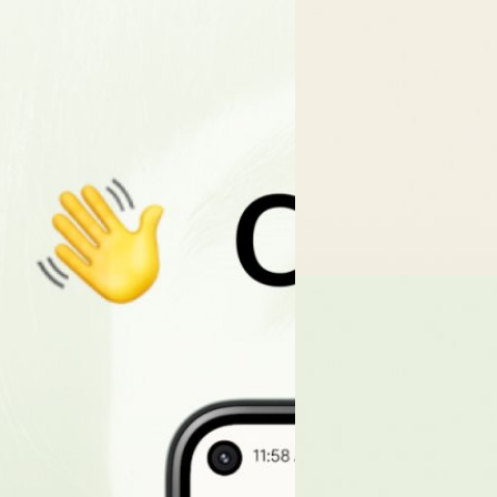
25/02/2022
ไม่ได้มีแค่เสียง!! Clu
เชื่อว่าในตอนนี้คงไม่มีใครไม่ร
(หลาย ๆ คนก็อาจจะลืมไปแล้ว) 
ให้ประสบการณ์ผู้ใช้ที่ดีมากยิ่งขึ
50%
vite กัน ได้ประกาศปลดพนักงานกว่า
ศุภกานต์ เหล่ารัตนกุล
| 1624 
Read More
07/01/2022
ในที่สุด!! Clubhouse ใ
Clubhouse แอปโซเชียลที่เน้นกา
ปบนอุปกรณ์ iOS หรือ Android เ
รับฟังได้บนคอมพิวเตอร์ หรือแล็
ศุภกานต์ เหล่ารัตนกุล
| 1673 