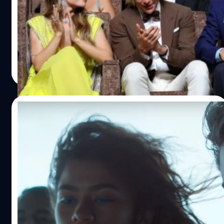
มือดีจับภาพ แฮร์รี สไตลส์ Harry Styles ถ่มน้ำลายใส่ คริส
ไพน์ Chris Pine กลางงานฉายพรีเมียร์หนัง 'Don't Worry
Darling' ในเทศกาลภาพยนตร์นานาชาติเวนิส
ประภาส อยู่เย็น
| 1430 days ago
Read More
19/07/2022
Warner Bros. เผยภาพยืนยัน ‘Dune: Part
Two’ เริ่มถ่ายทำแล้ว พร้อมทีมงานชุดเดิม
Warner Bros. ได้เปิดเผยภาพเบื้องหลังล่าสุดจากกองถ่าย
'Dune: Part Two' ซึ่งเป็นการยืนยันว่าเได้เริ่มเดินหน้าถ่ายทำ
แล้ว
ปรีดี ฤกษ์วลีกุล
| 1479 days ago