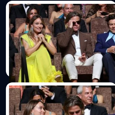
07/09/2022
ตัวแทน Chris Pine ยืนยัน Harry Styles ไม่ได้
ถ่มน้ำลายใส่กลางงานพรีเมียร์หนัง ‘Don’t
Worry Darling’
ตัวแทนของ คริส ไพน์ (Chris Pine) ออกแถลงการณ์ชี้แจง
แฮร์รี สไตลส์ (Harry Styles) ไม่ได้ถ่มน้ำลายใส่กลางงาน
พรีเมียร์หนัง 'Don't Worry Darling' ตามคลิปไวรัลที่เป็นข่าว
ประภาส อยู่เย็น
| 1429 days ago
Read More
06/09/2022
ถ่มไม่ถ่ม ?…มือดีจับภาพ Harry Styles ถ่ม
น้ำลายใส่ Chris Pine กลางงานฉายพรีเมียร์
หนัง ‘Don’t Worry Darling’