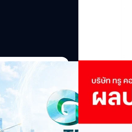
04/08/2026
True เผยผลประกอบการ
พันล้าน
บริษัท ทรู คอร์ปอเรชั่น จำก
ภาษี 6.6 พันล้านบาท ทำกำไรต่อ
STAIN CITY: THE GREEN
บาท คิดเป็น 0.15 บาทต่อหุ้น
อย่างยั่งยืน
ของฐานผู้ใช้งาน ตัวชี้วัดทาง
(QoQ)รายได้จากการให้บริการ 
TY: THE GREEN TRANSITION เวทีแลก
ทีมคอนเทนต์ BT
| 1 days ago
บาท+13.5%+1.1%กำไรสุทธิหลังห
 พร้อมนำเสนอแนวทางที่สามารถนำไป
EBITDA3.7 เท่า-0.3 เท่า-0.1 เท
Read More