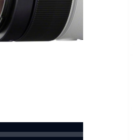
บดินทร์ ตันวิเชียร
| 1122 days 
Read More
06/07/2023
Panasonic Lumix GH
และ BRAW Recording 
Panasonic ประกาศเตรียมอัปเดต
GH6' ซึ่งจะมีการเพิ่มฟีเจอร์ใ
ระดับ 12-bit Blackmagic RA
บดินทร์ ตันวิเชียร
| 1127 days 
Read More