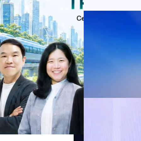
มีผู้ใช้บริการโทรศัพท์เคลื่อนท
ลากหลายสาขา ผ่านประเด็นสำคัญว่า
บริการ 5G รวม 19.3 ล้านราย) แล
04/08/2026
เป้าหมาย Net Zero อย่างเป็นรูปธรรม
เพิ่มขึ้นของตัวเลขมาจากโครง
oning: Shifting Systemพลิกโครงสร้าง
AIS Business ผนึก 
โซลูชันเชื่อมต่ออัจฉ
ประเทศไทยสู่ฐานการผล
กรุงเทพฯ, 3 สิงหาคม 2569 – 
เคลื่อนภาคอุตสาหกรรมไทยสู่ก
ด้านโครงข่ายและความเข้าใจในภ
ด้านการผลิตระดับโลกของ Hua
กระบวนการผลิตได้อย่างเป็นรูป
Worawalan
| 1 days ago
ฐานดิจิทัลแบบครบวงจร ตั้งแต
Private Network โครงข่ายไฟ
Read More
วิเคราะห์ข้อมูลบน Cloud ด้ว
สำหรับภาคอุตสาหกรรม ช่วยเส
03/08/2026
ไทย รวมถึงนักลงทุนต่างชาติท
บริหารกลุ่มลูกค้าองค์กร บริษั
ดีอี–ไปรษณีย์ไทย เดิน
โอกาส พร้อมปักธงกลยุท
กรุงเทพฯ 3 สิงหาคม 2569 - ไปร
ความสัมพันธ์ สู่โอกาสทางเศรษฐก