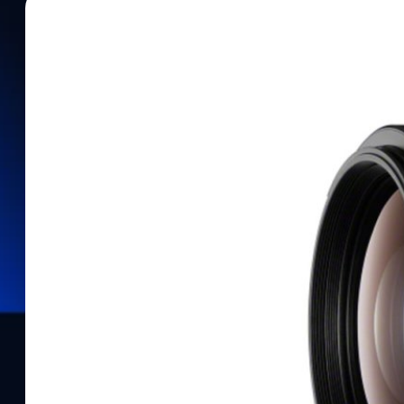
14/02/2024
บดินทร์ ตันวิเชียร
| 903 days ago
Read More
เฟิร์มแวร์ใหม่ Sony FE 100-400mm F4.5-5.6 
เนื่อง 120fps กับกล้อง a9 III
Sony ปล่อยเฟิร์มแวร์อัปเดตให้แก่เลนส์ 'FE 100-400mm F4.5-5.6 
เพื่อรองรับกล้องฟูลเฟรมมิเรอร์เลสสายกีฬา a9 III ที่มาพร้อมเซนเซอร
เนื่องได้ถึง 120fps