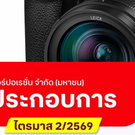
 Q2/2569 กำไรสุทธิ 6.6 พันล้านบาท จ่ายปันผล 5.2
ัด (มหาชน) รายงานผลประกอบการประจำไตรมาส 2/2569 มีกำไรสุทธิหลังหัก
เนื่องเป็นไตรมาสที่ 6 พร้อมอนุมัติจ่ายเงินปันผลระหว่างกาลรวม 5.2 พันล้าน
 โดยผลการดำเนินงานหลักได้รับปัจจัยหนุนจากการบริหารต้นทุนและการเติบโต
การเงิน (Q2/2569)มูลค่า / สถิติการเปลี่ยนแปลง (YoY)การเปลี่ยนแปลง
(ไม่รวม IC)4.14 หมื่นล้านบาท+0.8%+0.8%EBITDA2.83 หมื่นล้าน
ักภาษี (NPAT)6.6 พันล้านบาท+3.2 เท่าทรงตัวอัตราส่วนหนี้สินสุทธิต่อ
่า ปัจจัยขับเคลื่อนด้านฐานผู้ใช้และเทคโนโลยี ด้านปริมาณผู้ใช้งาน ไตรมาสนี้