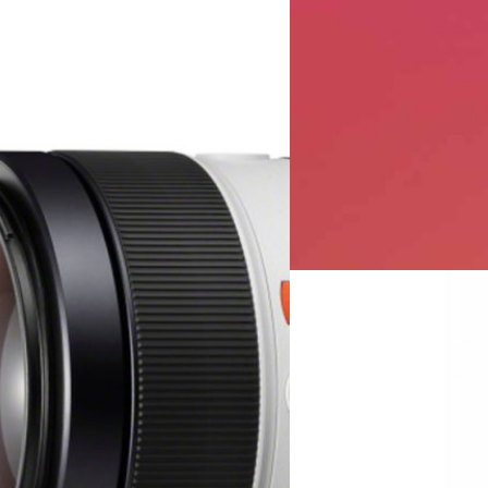
15/07/2023
มาแล้ว! เฟิร์มแวร์ตัว
หลังจากเปิดตัวไปเมื่อช่วงต้นปี
มิเรอร์เลสสายวิดีโออย่าง a7S 
ครับ โดยออกมาเพื่อเพิ่มมความเ
GM OSS รองรับถ่ายภาพต่อ
บดินทร์ ตันวิเชียร
| 1118 days 
GM OSS' เป็นเวอร์ชัน 06 โดยออกมา
Read More
์ Global Shutter ยิงรัวถ่ายภาพต่อ
11/07/2023
มาแล้วเฟิร์มแวร์ใหม่
Output และ BRAW R
เมื่อต้นเดือนกรกฎาคมที่ผ่านมา
M4/3 สายวิดีโอ 'Lumix GH6' 
พร้อมให้ดาวน์โหลดกันได้แล้วคร