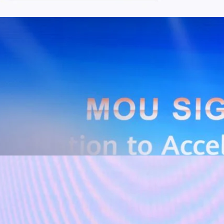
ี่เพิ่มขึ้น 4.79 แสนเลขหมาย รวมเป็น 48.6 ล้านเลขหมาย (ในจำนวนนี้เป็นผู้ใช้
ะผู้ใช้บริการอินเทอร์เน็ตบ้านเพิ่มขึ้น 2.8 หมื่นราย โดยปัจจัยที่ส่งผลต่อการ
การกระตุ้นเศรษฐกิจภาครัฐ (ไทยช่วยไทย พลัส)…
Huawei Cloud ลงนาม MOU ผสานคลาวด์ระดับโลกและ
ริยะ สยายปีกภาคอุตสาหกรรมและการผลิต พร้อมดัน
ิตยุค AI
AIS Business และ Huawei Cloud ลงนามความร่วมมือ (MOU) เพื่อขับ
ารผลิตอัจฉริยะที่ใช้ข้อมูลและ AI เป็นกลไกสำคัญ โดยผสานความแข็งแกร่ง
าคธุรกิจไทยของ AIS Business เข้ากับเทคโนโลยี Cloud, AI และองค์ความรู้
wei Cloud เพื่อช่วยให้ผู้ประกอบการสามารถนำเทคโนโลยีไปยกระดับ
ธรรม ภายใต้ความร่วมมือดังกล่าว ทั้งสองฝ่ายจะร่วมกันพัฒนาโครงสร้างพื้น
่การเชื่อมต่อข้อมูลจากเครื่องจักรและระบบการผลิตภายในโรงงานผ่าน 5G
เบอร์ และระบบเชื่อมต่อที่ปลอดภัย ไปจนถึงการรวบรวม ประมวลผล และ
ยศักยภาพการประมวลผลของ GPU เพื่อต่อยอดสู่แอปพลิเคชัน AI และโซลูชัน
ริมขีดความสามารถในการแข่งขัน และสร้างความพร้อมรองรับผู้ประกอบการ
ี่ต้องการขยายฐานการผลิตในประเทศไทย นายภูผา เอกะวิภาต หัวหน้าคณะผู้
ท แอดวานซ์ อินโฟร์ เซอร์วิส จำกัด (มหาชน) กล่าวว่า…
หน้าสนับสนุนเศรษฐกิจดิจิทัล หนุนสร้างเครือข่ายแห่ง
ธ์ “RelationSHIFT” ที่รู้ใจทุกเจเนอเรชัน
ษณีย์ไทย ก้าวสู่ 144 ปี พร้อมปักกลยุทธ์ RelationSHIFT เดินหน้าขยับทุก
ิจใหม่ พร้อมรุกขับเคลื่อนองค์กรสู่ Lifestyle Logistics Brand ที่เชื่อมโยง