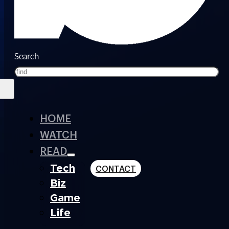
Search
HOME
WATCH
READ
Tech
CONTACT
Biz
Game
Life