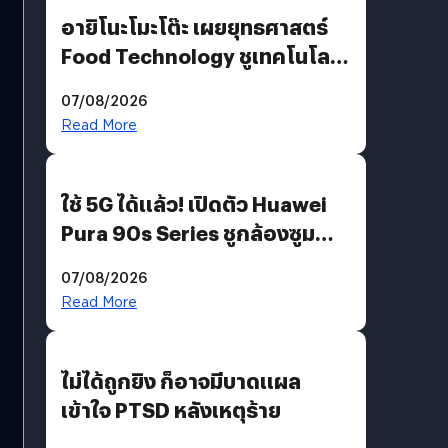
อายิโนะโมะโต๊ะ เผยยุทธศาสตร์
Food Technology ชูเทคโนโลยี
“AminoScience” เจาะอินไซต์ผู้
07/08/2026
บริโภคและ B2B
Read More
ใช้ 5G ได้แล้ว! เปิดตัว Huawei
Pura 90s Series ชูกล้องซูม
200 MP ในรุ่นท็อป
07/08/2026
Read More
ไม่ได้ถูกยิง ก็อาจมีบาดแผล
เข้าใจ PTSD หลังเหตุร้าย