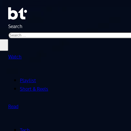
Search
Watch
Playlist
Short & Reels
Read
Tech