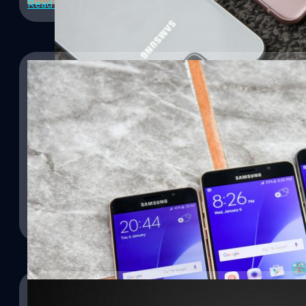
Read More
SAMSUNG CSC
16/01/2016
เชิญพบกับ Samsung Galaxy A3, A5 และ A7 รุ่น 2
แบบละเอียด
22/12/2015