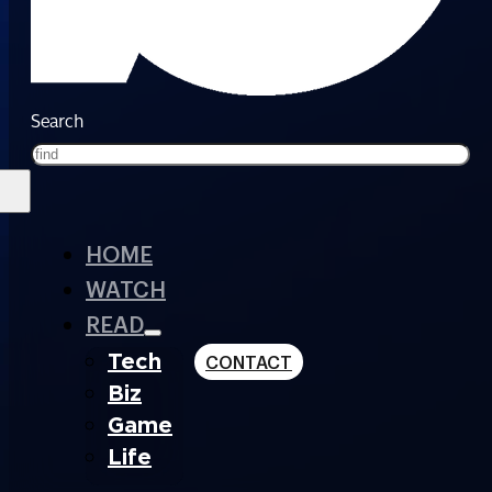
Search
HOME
WATCH
READ
Tech
CONTACT
Biz
Game
Life