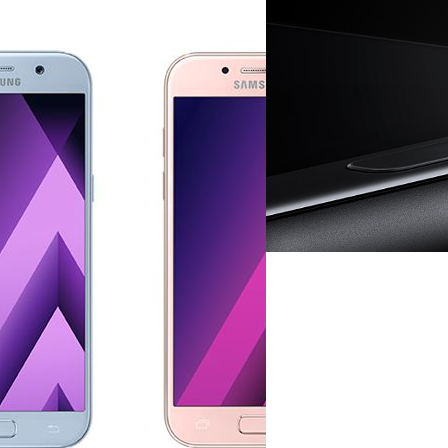
10/02/2017
ผลทดสอบแบตเตอรี่ขอ
อีก!
Galaxy A5 2017 สมาร์ทโฟนระด
สูงยิ่งกว่าเรือธงอีกครับ
น เริ่มต้นเพียง 10,490
วัชรกุล พัฒนาประทีป
| 3465 d
ได้เลือกซื้อกันอย่างไม่ทันตั้งตัวเลย
Read More
ที่เรียบร้อยแล้ว
02/01/2017
Samsung เปิดตัว Gala
หลังจากลือกันมาตั้งแค่ช่วงปลา
ปี 2017 ออกมาอย่างเป็นทางกา
วัชรกุล พัฒนาประทีป
| 3504 d
Read More