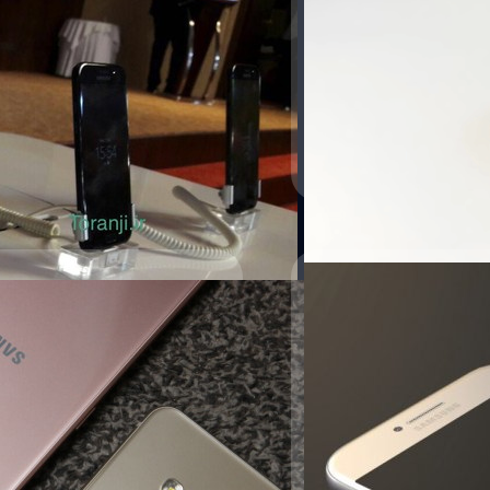
คาดว่า Samsung อาจเปิดตัว Galaxy
Samsung Galaxy A ซีรีส์นับเ
่นใหม่ที่ว่าจะมีอะไรเปลี่ยนแปลงจาก
ลดสเปกลงมาให้อยู่ในระดับกล
แล้ว
วัชรกุล พัฒนาประทีป
| 3534
Read More
29/10/2016
ับ Galaxy A (2016)
ยลโฉมภาพเรนเดอร์ Ga
ไม่ใช่เรือธงแต่ได้อัปเดตใหญ่ถึง
เป็นสมาร์ทโฟนรุ่นกลางอีกหนึ่
droid Nougat หรือ Android 7 อย่าง
Galaxy A5 รุ่นอัพเดทออกมาว
ให้ดูพรีเมียมขึ้นอีก ซึ่งจาก
เลย
ณัฐพันธ์ ส่งวิรุฬห์
| 3569 da