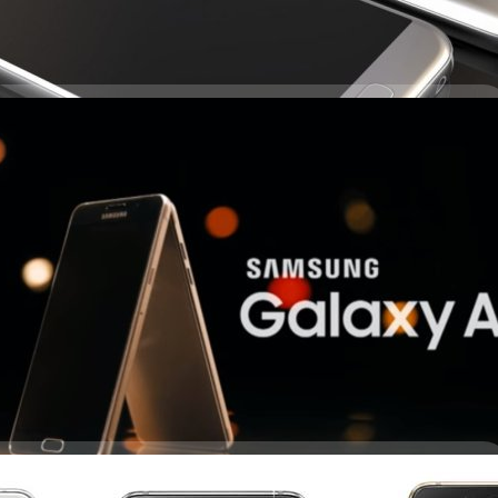
อกโฆษณาตัวแรกของสมาร์ทโฟนตระกูล Galaxy A รุ่นปี
อในตระกูล Galaxy A ซีรีย์ (Galaxy A3, A5, A7) และวางขายในจีนเป็นที่แรก
นเดือนมกราคมนี้ ล่าสุดก็มีภาพยนตร์โฆษณาตัวแรกออกมาให้ชาวโลกได้ยล
s ago