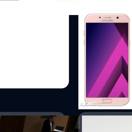
27/12/2016
หลุดภาพเรนเดอร์ Gal
พร้อมสเป็ค-ราคา
เป็นสมาร์ทโฟนอีกหนึ่งรุ่นที่มีข
สเป็คเครื่อง ล่าสุดก็มีภาพเร
คาดว่าจะได้เห็นหน้าค่าตากันจ
ณัฐพันธ์ ส่งวิรุฬห์
| 3511 days 
Read More
03/12/2016
ำพร้อมดีไซน์ใหม่
หลุด Samsung Galaxy