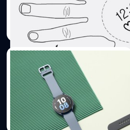
ได้รับการติดตั้งโปรเจ็กเตอร์ในตัว ที่ฉายภาพไปยังด้านหลัง
มือของผู้ใช้ได้
ปรีดี ฤกษ์วลีกุล
| 1267 days ago
Read More
12/01/2023
Samsung Galaxy Watch อาจเปลี่ยนมาใช้จอ
microLED ในปีหน้า!
Samsung เป็นซัพพลายเออร์หน้าจอ OLED รายใหญ่ที่สุดใน
วงการสมาร์ตโฟนและสมาร์ตวอตช์ และในอนาคตเราก็อาจยัง
เห็น Samsung เป็นผู้นำในด้านนี้ต่อไปอยู่ดี เพราะมีรายงานว่า
Samsung กำลังเตรียมตัวที่จะเปลี่ยนมาใช้หน้าจอชนิดใหม่
สำหรับสมาร์ตวอตช์รุ่นถัดไป
ภควัต ขจิตวิชยานุกูล
| 1303 days ago
Read More