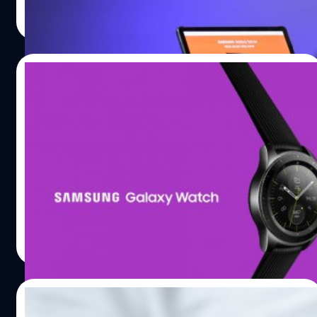
เอกพล ชูเชิด
| 2871 days ago
Yang รองประธานอาวุโสฝ่ายธุรกิจของ Samsung และหัวหน้า
ครั้งแรกในแท็บเล็ต ทำให้ทำงานได้เสมือนพีซี และยังตอบ
Read More
ทีมสุขภาพในธุรกิจการสื่อสารแบบเคลื่อนที่กล่าวว่าแอปตรวจ
โจทย์เอนเตอร์เทนเมนต์หลากหลายรูปแบบ มาพร้อมกับสุด
สุขภาพของ Samsung มีศักยภาพที่จะช่วยเหลือผู้คนหลาย
ยอดนวัตกรรมอันเป็นเอกลักษณ์ของซัมซุง อย่าง S Pen ขนทัพ
ล้านคนทั่วโลกที่ได้รับผลกระทบจากความดันโลหิตสูง โดยการ
โปรโมชั่นพิเศษมากมาย ทั้งผ่อน 0% 10 เดือน ซัมซุงผ่อนให้ฟรี
10/08/2018
รวมฮาร์ดแวร์ในระดับที่ดีที่สุดเข้ากับซอฟต์แวร์นวัตกรรม
1 เดือน เมื่อซื้อ Galaxy Note 9 พร้อมของแถมสุดพิเศษ กลับ
ล่าสุดเพื่อริเริ่มสร้างประสบการณ์ใหม่บนมือถือ ที่มา : cnet
มาอีกครั้งกับโปรโมชั่น ‘เก่าแลกใหม่’ แลกซื้อสมาร์ทโฟนรุ่น
Samsung เปิดตัว Galaxy Watch สมาร์ทวอ
พิสูจน์อักษร :…
แฟลกชิปยอดฮิตในราคาสุดพิเศษ พร้อมด้วยโปรจับคู่สุด
ชรุ่นใหม่ ไฉไลกว่าเดิม!
พิเศษนำมือถือหรือแท็บเล็ตซื้อ Galaxy Note 9 พร้อมกับ
Galaxy Watch รับส่วนลดเพิ่ม 3,000 บาท ซัมซุง เปิดตัว…
ตามข่าวลือก่อนหน้านี้ที่มีรายงานว่า Samsung จะเปิดตัวสมา
ร์ทวอชรุ่นใหม่พร้อมกับ Galaxy Note 9 และก็มาเป็นที่
เรียบร้อยแล้วกับ Galaxy Watch นั่นเองครับ ถึงแม้จะเปลี่ยน
ชื่อแต่ก็ยังคงสืบต่อเจตนารมของ Galaxy Gear S3 โดย
Galaxy Watch มีสองขนาดให้เลือก ได้แก่ 42mm และ 46mm
วัชรกุล พัฒนาประทีป
| 2919 days ago
สเปก Galaxy Watch ใช้ระบบปฏิบัติการ TizenOS รองรับ
Read More
LTE, Bluetooth และ GPS ความจุภายในเครื่อง 4GB หน้าปัด
ให้ใช้งานกว่า 60,000 แบบ กันน้ำมาตรฐาน IP68 ลึก 5ATM
จุดที่แตกต่างกันคือขนาดของหน้าปัดซึ่งมีสองขนาด หน้าปัด
18/07/2018
ขนาด 46mm มีความจุแบตเตอรี่ 472 mAh และหน้าปัดขนาด