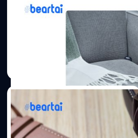
ของหายตามได้!! Samsung เปิดตัว
SmartThings Find หาอุปกรณ์ง่าย ๆ ด้วย
เทคโนโลยี BLE และ UWB
วันนี้ Samsung ได้เปิดตัว SmartThings Find บริการใหม่ที่จะ
มาช่วยผู้ใช้ตามหาอุปกรณ์ Galaxy ที่หายไป แม้จะไม่มี
อินเทอร์เน็ต (ออฟไลน์) ก็ตาม
ศุภกานต์ เหล่ารัตนกุล
| 2107 days ago
Read More
05/08/2020
เปิดตัว Galaxy Watch 3 เอาใจสายออกกำลัง
กาย เสมือนกับมีเทรนเนอร์ส่วนตัวที่บ้าน
วันนี้ในงาน Galaxy Unpacked 2020 ที่จัดขึ้นเป็นประจำทุกปี
เพื่อเปิดตัวผลิตภัณฑ์ใหม่ ๆ ซึ่งหนึ่งในผลิตภัณฑ์ที่เปิดตัวใน