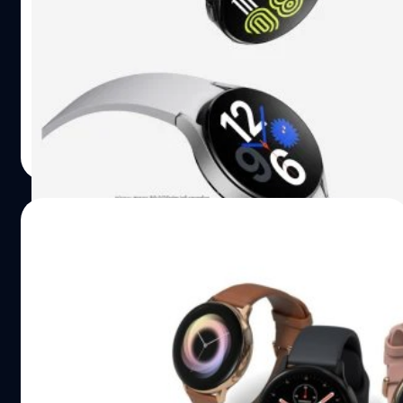
Google Assistant บน Galaxy Watch4 จะมีระบบการตอบ
สนองด้วยเสียง (voice interaction) ที่เร็วและเป็นธรรมชาติ
มากขึ้น ทำให้สามารถแจงคำตอบและให้ความช่วยเหลือได้
ทันที โดยจะเปิดตัวภายในฤดูร้อน (มิถุนายน - กันยายน) นี้
ภควัต ขจิตวิชยานุกูล
| 1548 days ago
Read More
10/03/2022
Samsung Galaxy Watch 5 อาจมาพร้อม
ฟีเจอร์วัดอุณหภูมิ ตรวจจับสัญญาณโควิด-19!
ETNews สื่อเกาหลีใต้รายงานว่า Samsung ได้ติดตั้งตัววัด
อุณหภูมิ (thermometer) มาใน Galaxy Watch 5 ซึ่งจะช่วย
ให้ Galaxy Watch 5 สามารถใช้วัดอุณหภูมิและตรวจจับ
อาการเริ่มต้นของโควิด-19 ได้