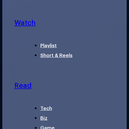
Watch
Playlist
Short & Reels
Read
Tech
Biz
Game