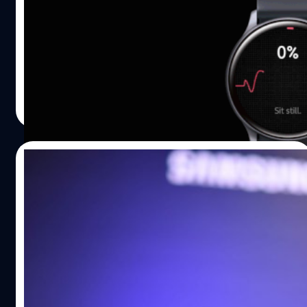
21 เมษายน Samsung เปิดเผยว่ามีแผนที่จะนำแอปตรวจ
สุขภาพ (แอป Samsung Health Monitor) วัดความดันโลหิต
ให้กับอุปกรณ์ Galaxy Watch ที่ได้รับการอนุมัติตามกฎหมาย
แล้วจากกระทรวงความปลอดภัยอาหารและยาของเกาหลีใต้
(MFDS) ในฐานะซอฟต์แวร์ที่เหมือนกับอุปกรณ์การแพทย์
ศิลา วงศ์เจริญ
| 2299 days ago
(SaMD) ซึ่ง Samsung จะเปิดให้ใช้แอปสำหรับอุปกรณ์
Read More
Galaxy Watch Active 2 ในไตรมาสที่ 3 ของ 2020 และจะ
ขยายไปยังอุปกรณ์ Galaxy Watch ที่กำลังจะมาถึง เริ่มต้นการ
ใช้งานคุณจะต้องปรับเทียบค่าอุปกรณ์กับเครื่องวัดความดัน
27/09/2018
โลหิตแบบดั้งเดิมที่ใช้ผ้าพันแขนเพื่อให้ค่าตรงตามมาตรฐาน
จากนั้นก็สามารถแตะเพื่อวัดความดันโลหิตได้ตลอดตามที่
Samsung เปิดขาย Galaxy Watch และ
ต้องการ แต่เพื่อความแม่นยำคุณจะต้องปรับเทียบค่ากับ
Galaxy Tab S4 อย่างเป็นทางการ พร้อมเปิด
อุปกรณ์แบบดั้งเดิมอย่างน้อยทุกสี่สัปดาห์
โปรในงาน TME2018
https://youtu.be/1WGTftm_IEU ค่าความดันโลหิตสูงจะ
Galaxy Watch มาพร้อมดีไซน์พรีเมี่ยมในขนาด 46 มม. และ
เป็นสัญญาณเตือนให้รู้มีความเสี่ยงต่อการเป็นโรคสมอง ไต
42 มม. พร้อมฟังก์ชั่นอัจฉริยะ เป็นผู้ช่วยส่วนตัวในการดูแล
หัวใจ หลอดเลือดสมองและหลอดเลือดหัวใจ ดังนั้นการใช้แอ
สุขภาพ ตรวจจับการออกกำลังกายได้มากกว่า 39 รูปแบบ
ปตรวจสุขภาพจะช่วยให้ผู้ใช้สามารถวัดและติดตามค่าความ
แบตเตอรี่คงทนใช้งานได้นานกว่า ตอบโจทย์ไลฟ์สไตล์ของคน
ดันโลหิตเพื่อคอยดูแลสุขภาพให้ดียิ่งขึ้น ซึ่ง Taejong Jay
รุ่นใหม่ด้วย Galaxy Tab S4 กับการนำระบบ DeX มาใช้งานเป็น