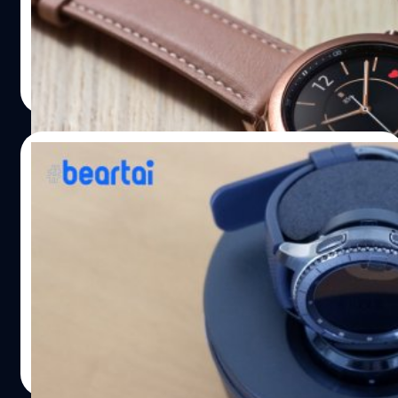
ครั้งนี้ก็คือ Galaxy Watch 3 ที่ก่อนหน้านี้มีข่าวหลุดออกมาสัก
ระยะหนึ่งแล้ว เปิดตัว Galaxy Watch 3 นาฬิกาอัจฉริยะรุ่น
ใหม่จาก Samsung มาด้วยดีไซน์ที่คล้าย ๆ กับรุ่นก่อน ใน 2
ศุภกานต์ เหล่ารัตนกุล
| 2193 days ago
ขนาด 41 มม. และ 45 มม. แต่กรอบจะสามารถหมุนได้ และมี
Read More
ปุ่มด้านข้าง 2 ปุ่ม ใช้จอ Super AMOLED กระจก Gorilla
ขนาด 1.2 นิ้ว และ 1.4 นิ้ว ตัวเรือนทำมาจากสเตนเลส รันบน
ระบบปฏิบัติการ Tizen OS 5.5 มาพร้อมกับชิป Exynos 9110
17/06/2020
RAM 1GB และพื้นที่หน่วยความจำ…
หลุด!! ภาพ Samsung Galaxy Watch 3 ถูก
เผยแพร่บนโลกออนไลน์ หลังสเปกหลุดเพียง 1
อาทิตย์
Samsung เตรียมเปิดตัว Galaxy Watch 3 ในอีกไม่กี่สัปดาห์
ต่อจากนี้ แต่ดันมีข่าวหลุดออกมาก่อนจาก กสทช. ของเรา
นี่เอง รวมทั้งได้หลุดบนเว็บไซต์ทางการของ Samsung เอง
ด้วย แต่ล่าสุดข้อมูลไปหลุดบนเว็บองค์กร NRRA ของเกาหลี
พร้อมรูปภาพตัวเครื่องด้วย จากข้อมูลที่หลุดออกมาก่อนหน้า
ศุภกานต์ เหล่ารัตนกุล
| 2242 days ago
นี้ Galaxy Watch 3 จะมีด้วยกัน 2 ขนาด 45 มม. และ 41 มม.
Read More
โดยจากภาพที่หลุดออกมาใหม่นั้น จะแสดงให้เห็นว่า Galaxy