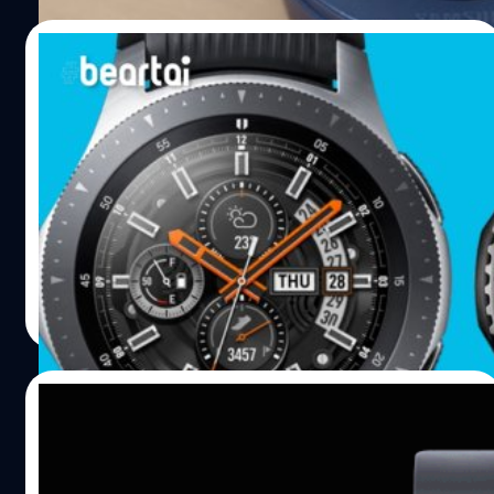
Watch รุ่นนี้จะมีการใช้ตัวเครื่องเป็นสเตนเลส มีการรองรับ
GPS และสามารถกันน้ำได้ที่ 5ATM หรือความลึกที่ 50 เมตร
07/06/2020
10 นาที นอกจากนี้ยังมีรายงานอีกว่า รุ่นนี้จะมีเซนเซอร์วัด
อัตราการเต้นของหัวใจ ความดันเลือด และเซนเซอร์ ECG ด้วย
หลุดข้อมูล “Samsung Galaxy Watch 3” รุ่น
อีกทั้ง Galaxy Watch 3 คาดว่าจะมาพร้อมกับ RAM 1GB…
41มม. และ 45มม. เปิดตัวพร้อมกับ Galaxy
Note 20 สิงหาคมนี้
พบข้อมูลสมาร์ตวอตช์จาก Samsung ตัวต่อยอด "Samsung
Galaxy Watch 3" ที่เตรียมจะเปิดตัวพร้อมกับ Samsung
Galaxy Note 20 และ Galaxy Fold 2 ในงาน Samsung
Unpacked สิงหาคมนี้ ซึ่งข้อมูลที่หลุดมาก็ไม่ได้ใกล้ได้ไกล
จากไหน มาจากเอกสารการตรวจสอบและรับรองมาตรฐาน
ชาคริต ทองสัมฤทธิ์
| 2253 days ago
เครื่องโทรคมนาคม จากทาง กสทช. โดยน่าจะเป็นที่คอนเฟิร์ม
Read More
แล้วว่า Samsung Galaxy Watch 3 จะมาพร้อมกัน 2 ขนาด
หน้าจอ คือรุ่น 41มม. (SM-R855F) และ 45มม. (SM-R855)
พร้อมกับ bezel ที่หมุนได้เช่นเดิม รองรับการวัดอัตราการเต้น
21/04/2020
ของหัวใจแบบ ECG และรองรับการใช้งาน LTE ผ่านซิมการ์ด
และคาดว่าจะมีรุ่นที่ไม่ใช้ LTE ด้วย และจะใช้รหัส SM-R840
Samsung Galaxy Watch จะเพิ่มแอปตรวจ
และ SM-R850 (41มม.…
จับความดันโลหิตสำหรับ Active 2 ปลายปีนี้