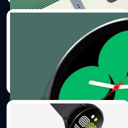
16/05/2022
ลือ Galaxy Watch 5 Pro จะใช้หน้าปัดกระจก
แซพไฟร์
Samsung อาจมีแผนปรับปรุงไลน์อัปสมาร์ตวอตช์ในปีนี้ โดยมี
ข่าวลือว่า Galaxy Watch 5 Pro จะใช้วัสดุที่พรีเมียมมากขึ้น
อย่างกระจกแซพไฟร์ (Sapphire glass) สำหรับแผงหน้าปัด
นาฬิกา
ภควัต ขจิตวิชยานุกูล
| 1544 days ago
Read More
12/05/2022
Samsung Galaxy Watch4 จะรองรับ
Google Assistant ภายในกันยายนนี้!