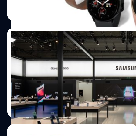
ภควัต ขจิตวิชยานุกูล
| 1611 days ago
Read More
21/06/2021
Samsung เตรียมจัดงานก้าวสู่ยุคใหม่ของสมา
ร์ตวอตช์อาทิตย์หน้า
อาทิตย์หน้าจะถึงการจัดงาน Mobile World Congress 2021
(MWC21) ซึ่งในปีนี้ซัมซุง (Samsung) ได้ประกาศงดจัดงานใน
รูปแบบออฟไลน์ โดยล่าสุดซัมซุงได้ประกาศงานออนไลน์ที่จะ
เกิดขึ้นในคืนวันจันทร์หน้านี้ เพื่อเปิดวิสัยทัศน์ใหม่ของผลิต
ภัณฑ์สมาร์ตวอตช์
ศุภกานต์ เหล่ารัตนกุล
| 1873 days ago
Read More
30/10/2020