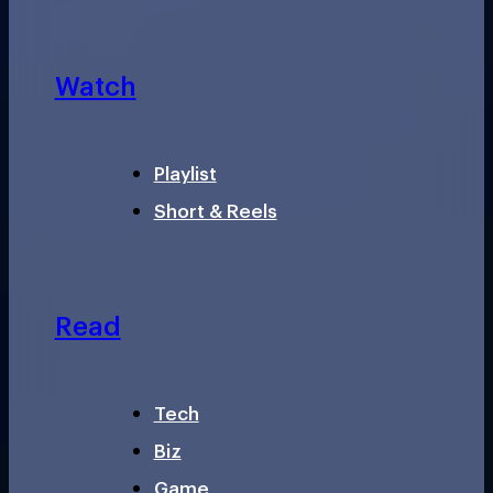
Watch
Playlist
Short & Reels
Read
Tech
Biz
Game