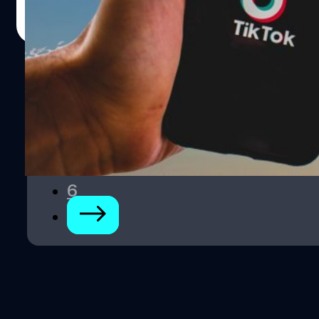
สมาร์ตโฟนจ่ายให้กับผลิตภัณฑ์ใน Google Play Store และ
ภควัต ขจิตวิชยานุกูล
| 1769 days ago
Apple App Store
Read More
1
2
3
…
6