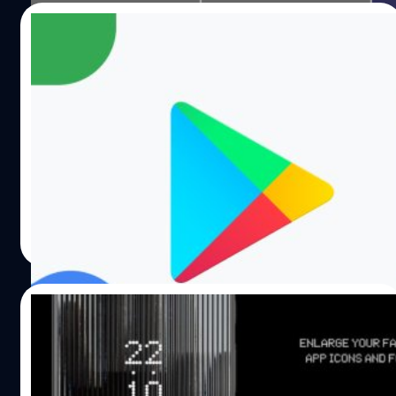
26/07/2022
Google Play เปลี่ยนโลโก้ใหม่ฉลอง 10 ขวบ
ไฉไลกว่าเดิม
ในโอกาสฉลองครบรอบ 10 ปีของ Google Play กูเกิลได้
ทำการเปลี่ยนโฉมโลโก้ใหม่ โดยให้มีสีที่สอดคล้องกับ
ผลิตภัณฑ์อื่น ๆ ของกูเกิล อาทิ Search, Assistant, Photos,
หรือ Gmail เป็นต้น หรือเป็น 4 สีประจำแบรนด์ของกูเกิลที่เรา
คุ้นตากันนั่นเอง
ศุภกานต์ เหล่ารัตนกุล
| 1472 days ago
Read More
10/05/2022
Nothing เปิดให้โหลดแอป Nothing
Launcher สำหรับสายมินิมอลที่ใช้อุปกรณ์
Android 11 ขึ้นไป