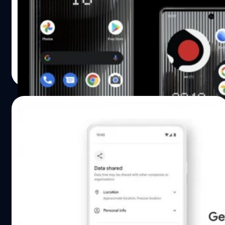
เพื่อที่จะให้ผู้ใช้เห็นภาพความินิมอลซึ่งเป็นจุดขายของ
Nothing บริษัทจึงได้เปิดให้ผู้ใช้แอนดรอยด์ตั้งแต่ Android
11 ขึ้นไปเข้ามาดาวน์โหลดแอป Nothing Launcher ใน Play
Store
ภควัต ขจิตวิชยานุกูล
| 1549 days ago
Read More
27/04/2022
Play Store เพิ่มนโยบาย ‘ความปลอดภัย
ข้อมูล’! แอปต้องระบุเหตุผลที่นำข้อมูลไปใช้!
Google ประกาศว่าแอปต่าง ๆ ใน Play Store จะต้องอธิบาย
เกี่ยวกับ "ความปลอดภัยของข้อมูล (Data Safety)" อย่างมี
รายละเอียดมากขึ้นเริ่มต้นสัปดาห์นี้เป็นสัปดาห์แรก ซึ่งเป็น
นโยบายที่ผู้พัฒนาแอปทั้งหมดต้องปฏิบัติตาม
ภควัต ขจิตวิชยานุกูล
| 1562 days ago