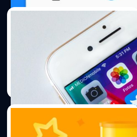
09/12/2021
รายงานล่าสุด มีการใช้จ่ายบนแอปสมาร์ตโฟน
ไปมากถึง 4.4 ล้านล้านบาท ในปี 2021 นี้
บริษัทวิเคราะห์ข้อมูล SensorTower ได้เปิดเผยรายงานเกี่ยว
กับการใช้จ่ายบนสมาร์ตในสมาร์ตโฟนประจำปี 2021 นี้ ทั้งใน
ระบบ Android และ iOS โดยระบุว่ามีการใช้จ่ายมากกว่าเมื่อปี
2020 อย่างชัดเจน
ปรีดี ฤกษ์วลีกุล
| 1701 days ago
Read More
30/11/2021
Google Play Store ประกาศรายชื่อเกมที่ดี
ที่สุดประจำปี 2021!