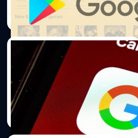
ภควัต ขจิตวิชยานุกูล
| 1629 days ago
Read More
15/02/2022
อินเดียสั่งแบนแอปจากจีน เพิ่มอีก 54 แอป
Garena Free Fire โดนด้วย แม้มาจากสิงคโปร์
กระทรวงมหาดไทยอินเดียได้สั่งแบนแอปจากประเทศจีน
จำนวนกว่า 54 แอป ออกจากสโตร์ Google Play ในประเทศ
โดยอ้างถึงความกังวลเกี่ยวกับความมั่นคงของชาติ
ปรีดี ฤกษ์วลีกุล
| 1633 days ago
Read More