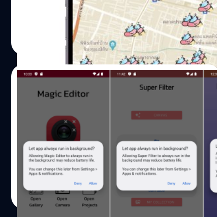
หาห้องน้ำในบริเวณต่าง ๆ ซึ่งแน่นอนว่าสถานการณ์ฉุกเฉินของ
แต่ละคนก็อาจจะมาแบบไม่เลือกเวลา ไม่เลือกสถานที่ ทำให้
บางที่เราต้องอั้นไว้ หรือต้องรีบหาห้องน้ำให้เร็วที่สุด
ศุภกานต์ เหล่ารัตนกุล
| 1216 days ago
Read More
31/07/2022
ลบด่วน! เผยรายชื่อ 28 แอปแต่งภาพ,
วอลเปเปอร์, อีโมจิ บน Android ที่มาพร้อม
ไวรัส!
Dr. Web บริษัทด้านความปลอดภัยสำรวจพบแอปแอนดรอยด์
ยอดนิยมบน Google Play Store แต่กลับแฝงมาด้วยไวรัสที่จะ
ขโมยข้อมูลของผู้ใช้ ซึ่งล่าสุด Google ได้ลบแอปเหล่านี้ออกไป
จาก Play Store แล้ว แต่แอปเหล่านี้จะไม่ถูกลบออกจากสมา
ร์ตโฟนของผู้ใช้
ภควัต ขจิตวิชยานุกูล
| 1467 days ago
Read More