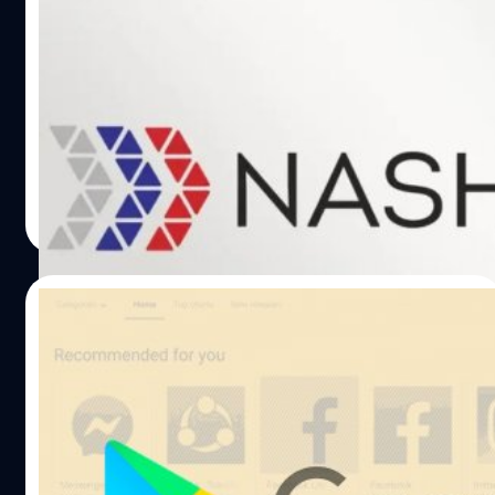
เพื่อใช้แทน Google Play Store
ในระหว่างสงครามรัสเซีย-ยูเครน รัสเซียต้องเผชิญปัญหาคว่ำ
บาตรจากหลากหลายประเทศทั่วโลกรวมถึงสหรัฐอเมริกา ส่ง
ผลกระทบต่อธุรกิจมากมายรวมถึงอุตสาหกรรมเทคโนโลยี
ล่าสุดองค์กรเทคโนโลยีสัญชาติรัสเซียจึงได้ประกาศจะพัฒนา
แอปใหม่เพื่อใช้แทน Google Play Store
ภควัต ขจิตวิชยานุกูล
| 1587 days ago
Read More
19/02/2022
Google Play Store มีการระบุเวอร์ชัน
Android ที่ติดตั้งแอปได้แล้ว
Google ได้เพิ่มรายละเอียดภายใน Play Store ภายใน
แอปพลิเคชันให้ระบุ "เวอร์ชันของ Android OS" ที่จำเป็นต่อ
การติดตั้งแอปแล้ว