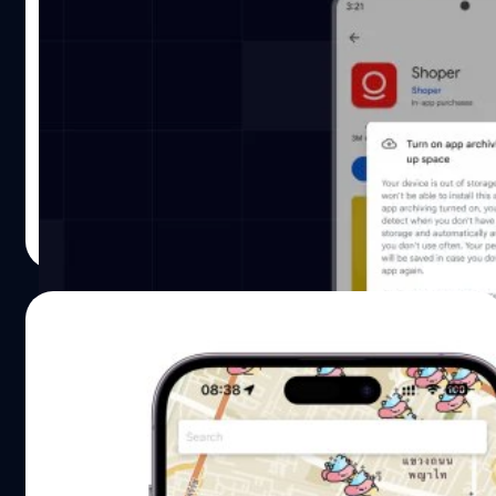
ถูกใจสายเครื่องเต็ม Android เพิ่มฟีเจอร์ใหม่
แบ็กอัปแอปเพิ่มพื้นที่เครื่องกลับคืนมา
Android เปิดตัวคุณสมบัติใหม่ที่มีชื่อว่า ‘auto-archive’ ถูกใจ
สายเครื่องเต็มบ่อย ๆ ที่จะมาช่วยแบ็คอัพแอปพลิเคชันโดย
อัตโนมัติเพิ่มพื้นที่เครื่องได้มากถึง 60%
วรัญญู คงชัย
| 1212 days ago
Read More
08/04/2023
รู้จักแอป ‘ขี้ (Khee)’ แอปหาห้องน้ำฉุกเฉินที่ทุก
คนควรมีติดเครื่อง
แอป 'ขี้ (Khee)' นี้พัฒนาโดย 'คุณเศรษฐสิทธิ์ เศรษฐการุณย์'
ถูกพัฒนาขึ้นจากปัญหาเล็ก ๆ ของตัวนักพัฒนาเองที่ต้องการ