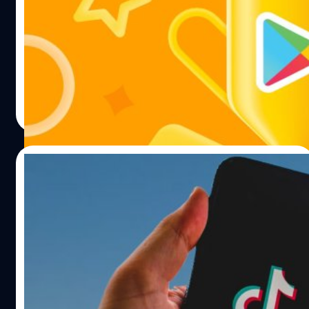
ในขณะที่เดือนธันวาคมกำลังใกล้เข้ามา Google ก็ได้ประกาศ
รายชื่อเกมที่ดีที่สุดบน Play Store ประจำปี 2021 โดยรายการ
เกมที่ดีที่สุดนั้นจะแตกต่างกันไปตามแต่ละประเทศ อีกทั้งยังมี
การแบ่งประเภทผู้ชนะต่าง ๆ
ภควัต ขจิตวิชยานุกูล
| 1710 days ago
Read More
02/10/2021
TikTok ขึ้นแท่นแอปมือถือรายได้สูงที่สุด และ
มี PUBG Mobile เป็นอันดับหนึ่งในหมวดเกม
ตั้งแต่มีการแพร่ระบาดของโควิด-19 พฤติกรรมการใช้ชีวิต
ของคนทั้งโลกก็เปลี่ยนไปจากเดิม อย่างไรก็ตามก็มีผู้ที่ได้อานิ
สงค์จากพฤติกรรมที่เปลี่ยนไปจากเดิม โดยเฉพาะแอป
TikTok และ PUBG Mobile ที่มีรายได้เพิ่มขึ้นจากรายได้ที่ผู้ใช้