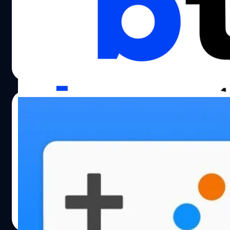
นักวิจัยความปลอดภัยทางไซเบอร์ (Cybersecurity
researcher) จาก Pradeo ได้อัปเดตบทความระบุแอปพลิเคชัน
มือถือบน Google Play Store ที่มีมัลแวร์โจ๊กเกอร์ (Joker
Malware) ติดมาด้วย โดยแอปพลิเคชัน Color Message เป็น
แอปพลิเคชันล่าสุดที่ถูกตรวจพบ!
ภควัต ขจิตวิชยานุกูล
| 1692 days ago
Read More
11/12/2021
Windows 10 และ 11 จะรองรับเกมจาก
Google Play Store ในปี 2022 นี้
Google ประกาศว่า เกมที่ให้ดาวน์โหลดบนแพลตฟอร์ม
Google Play Store จะรองรับการเล่นบน Windows 10 และ 11
ปรีดี ฤกษ์วลีกุล
| 1699 days ago
Read More