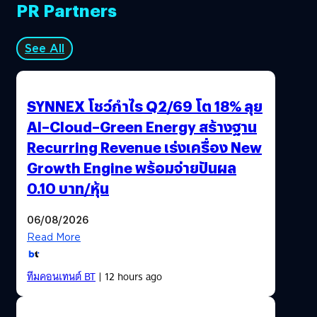
PR Partners
See All
SYNNEX โชว์กำไร Q2/69 โต 18% ลุย
AI–Cloud–Green Energy สร้างฐาน
Recurring Revenue เร่งเครื่อง New
Growth Engine พร้อมจ่ายปันผล
0.10 บาท/หุ้น
06/08/2026
Read More
ทีมคอนเทนต์ BT
| 12 hours ago