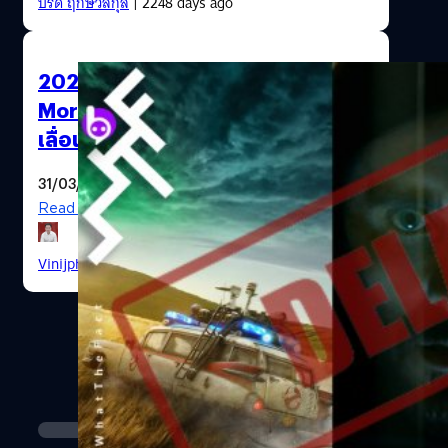
ปรีดี ฤกษ์วลีกุล
| 2248 days ago
2020 แทบไม่มีหนังเหลือฉาย!
Morbius และภาคต่อ Ghostbuster
เลื่อนฉายไปปี 2021 แล้ว
31/03/2020
Read More
Vinijphat Kanyapong
| 2322 days ago