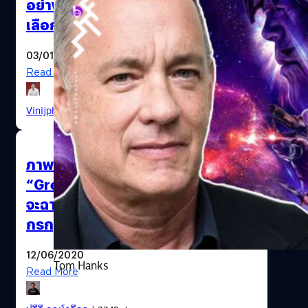
อย่าง Marvel เท่านั้นแหละที่จะถูก
เลือกฉายในโรง
03/01/2021
Read More
Missed Movie 2020
Vinijphat Kanyapong
| 2044 days ago
ภาพยนตร์สงครามโลก
“Greyhound” ของ “ทอม แฮงค์ส”
จะฉายทาง Apple TV+ ในวันที่ 10
กรกฎาคมนี้
12/06/2020
Tom Hanks
Read More