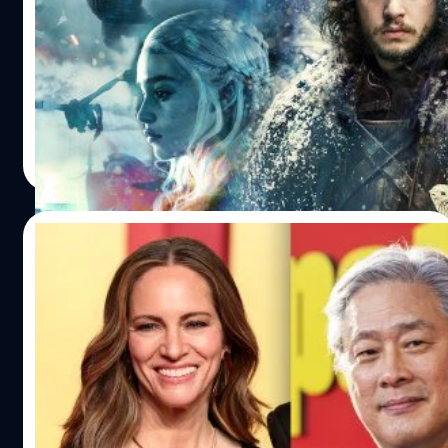
การประสบความสำเร็จของ 'Game of Thrones' นั้น เรียกได้ว่า
เป็นซีรีส์ที่ถูกพูดถึงมากที่สุดในช่วงปี 2010 ของ HBO สามารถ
สร้างฐานผู้ชมได้มหาศาลอย่างต่อเนื่องจวบจนถึงซีซันสุดท้าย
ในปี 2019 แฟน ๆ ของซีรีส์ต่างยกย่องชื่นชมเนื้อหาของซีรีส์ใน
ซีซันแรก ๆ แต่แล้วก็เริ่มกลายเป็นเสียงบ่นในซีซันหลัง ๆ
คณาวุฒิ สถิตธรรมภักดี
| 838 days ago
Read More
19/04/2024
สัมภาษณ์พิเศษ ผู้กำกับ Park Chan-wook
และทีมงานผู้สร้างซีรีส์ ‘The Sympathizer’
‘The Sympathizer’ ผลงานออริจินัลลิมิเต็ดซีรีส์เรื่องใหม่จาก
HBO ที่เพิ่งฉายตอนแรกไปเมื่อวันที่ 15 เมษายนที่ผ่านมา ซีรีส์
แนวระทึกขวัญและการเสียดสีข้ามวัฒนธรรมเรื่องนี้ เป็นผล
งานดัดแปลงจากนวนิยายในชื่อเดียวกันของ เวียต ธาน เหวียน