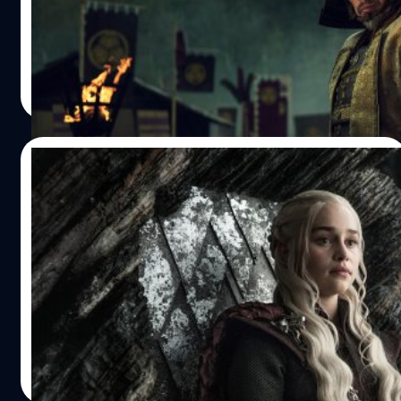
76 - ซีรีส์ 'Shōgun' Disney+ มาโหด มีชื่อเข้าชิงมากสุด 25
รางวัล
ประภาส อยู่เย็น
| 749 days ago
Read More
14/06/2024
Emilia Clarke เปิดใจ กลัวถูกไล่ออกจากซีรีส์
‘Game of Thrones’ หลังเข้ารับการผ่าตัด
สมอง 2 ครั้ง
เอมิเลีย คลาร์ก (Emilia Clarke) เปิดใจ กลัวถูกไล่ออกจากซี
รีส์ 'Game of Thrones' - กลัวตายคารายการทีวี หลังเข้ารับ
การผ่าตัดสมอง
ประภาส อยู่เย็น
| 783 days ago
Read More