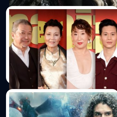
13/05/2024
สัมภาษณ์นักแสดงนำจากซีรีส์ ‘The
Sympathizer’
‘The Sympathizer’ ผลงานออริจินัลลิมิเต็ดซีรีส์จาก HBO ซี
รีส์แนวระทึกขวัญและการเสียดสีข้ามวัฒนธรรม ผลงาน
ดัดแปลงจากนวนิยายในชื่อเดียวกันของเวียต ธาน เหวียน
(Viet Thanh Nguyen) โดยได้นักแสดงมากฝีมือมาร่วมแสดง
ไม่ว่าจะเป็น โรเบิร์ต ดาวนีย์ จูเนียร์ (Robert Downey Jr.) นัก
สรัลชนา บุญชูกุศล
| 815 days ago
แสดงเจ้าของรางวัลออสการ์ สาขานักแสดงสมทบชายยอด
Read More
เยี่ยม จากหนังเรื่อง ‘Oppenheimer’ พร้อมด้วย ฮวา เซวียนเต
(Hoa Xuande), เฟร็ด เหวียน คาน (Fred Nguyen Khan),
ต่วน เล (Toan Le), ฟานซิน (Phanxine), วี เล (Vy Le), กี่ ด
20/04/2024
เวียน (Ky Duyen), เกี่ยว ชินห์ (Kieu Chinh), ดุย เหวียน
(Duy…
HBO ยกเลิกซีรีส์ภาคแยก ‘Jon Snow’ อ้างว่า
เป็นผลดีต่อแฟรนไชส์ ‘Game of Thrones’