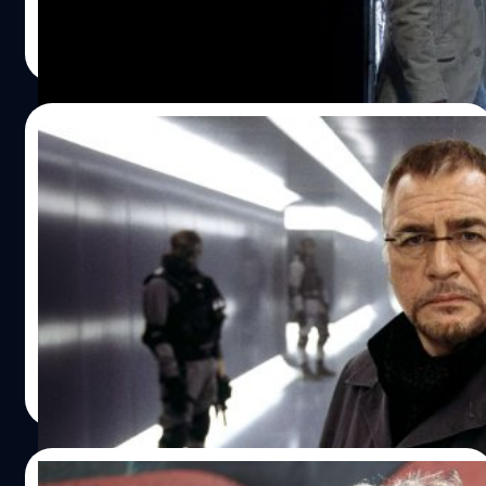
ประภาส อยู่เย็น
| 695 days ago
Read More
23/08/2024
Brian Cox ลั่น ! หนังซูเปอร์ฮีโรกำลังจะทำ
วงการหนังล่มสลาย และ ‘Deadpool &
Wolverine’ จะทำให้มีแต่หนังแนวเดิม ๆ ออก
ไบรอัน ค็อกซ์ (Brian Cox) ลั่น ! วงการหนังกำลังจะล่มสลาย
มา
เพราะหนังซูเปอร์ฮีโร โดยเฉพาะ 'Deadpool & Wolverine'
และ Marvel - DC ต้องรับผิดชอบ
ประภาส อยู่เย็น
| 713 days ago
Read More
11/08/2024