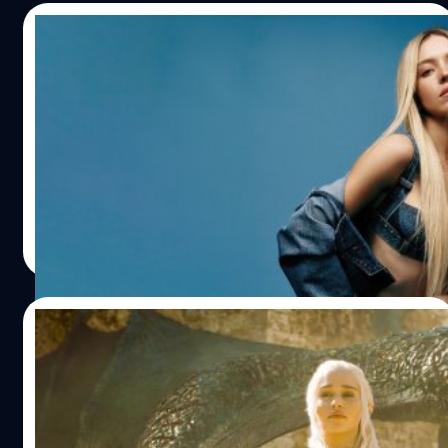
15/11/2024
Sydney Sweeney เปิดอกพูด ความเป็น
‘เพื่อนหญิงพลังหญิง’ ในวงการฮอลลีวูดคือ
เรื่อง ‘จอมปลอม’
ซิดนีย์ สวีนนีย์ (Sydney Sweeney) เปิดอกพูด ผู้หญิงที่ช่วย
สนับสนุนผู้หญิงด้วยกันในวงการฮอลลีวูดคือเรื่อง 'จอมปลอม'
ประภาส อยู่เย็น
| 629 days ago
Read More
01/11/2024
วงในยืนยัน! Warner Bros. เริ่มพัฒนาหนัง
‘Game of Thrones’ หวังขยายแฟรนไชส์สู่จอ
เงิน
แหล่งข่าววงในยืนยัน Warner Bros. ได้เริ่มพัฒนาโปรเจกต์