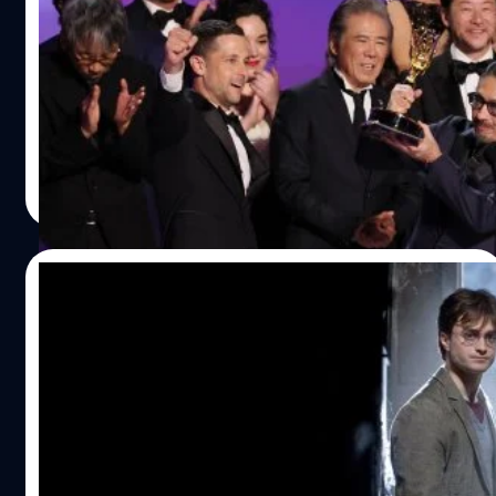
‘Shōgun’ เกรียงไกร คว้าซีรีส์ดราม่า-นัก
Bros. Discovery ที่ความละเอียดสูง และได้เสียงคุณภาพสูง
แสดงนำชาย-นำหญิงยอดเยี่ยม
อีกด้วย หลังจากนี้ต้องรอติดตามว่าแผนค่าบริการรายเดือน
สรุปผลผู้ได้รับรางวัล Primetime Emmy Awards ครั้งที่ 76 ซี
MAX จะมีการปรับราคาที่สูงขึ้นหรือไม่ เพราะเดิม HBO GO
รีส์ ‘Shōgun’ เกรียงไกร คว้าซีรีส์ดราม่า-นักแสดงนำชาย-นำ
ประเทศไทยนั้นมีอยู่ทั้งหมด 3 แพ็กเกจ ได้แก่ 199…
หญิงยอดเยี่ยม
ประภาส อยู่เย็น
| 689 days ago
Read More
10/09/2024
HBO ประกาศรับสมัคร 3 นักแสดงเด็กออดิชัน
รับบทนำซีรีส์ ‘Harry Potter’ ยาว 10 ปี เน้น
ความหลากหลายครอบคลุม
HBO ประกาศรับสมัคร 3 นักแสดงเด็กจากสหราชอาณาจักร
และไอร์แลนด์ ออดิชันเพื่อรับบทนำในซีรีส์ 'Harry Potter' ยาว
10 ปี เน้นความหลากหลายครอบคลุม