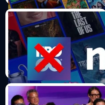
25/09/2024
จะร้องไห้ ! เตรียมโบกมือลา HBO GO ความ
ละเอียด 720p ดึง MAX มาทำตลาดไทยปลายปี
นี้
เป็นที่รู้กันอย่างดีว่าแอปพลิเคชันสตรีมมิง HBO GO นั้นมีจุด
อ่อนด้อยเรื่องของคุณภาพการสตรีมมิงที่ต่ำกว่าคู่แข่งอย่าง
เห็นได้ชัด ดูได้ความละเอียด 720p ล่าสุดมีรายงานว่า HBO
GO เตรียมยุติการให้บริการในภูมิภาคเอเชียตะวันออกเฉียงใต้
เร็ว ๆ นี้ รวมถึงประเทศไทย และจะมีการดึง MAX มาทำตลาด
วรัญญู คงชัย
| 680 days ago
ปลายปีนี้ Varity รายงานข่าวนี้ว่า Warner Bros. Discovery
Read More
เตรียมเปิดให้บริการ MAX หรือชื่อเดิม HBO MAX ใน 5
ประเทศตลาดเอเชียตะวันออกเฉียงใต้ ซึ่งรวมไปถึงฮ่องกงและ
ไต้หวัน ในไตรมาสสุดท้ายของปี 2024 พร้อมเปิดให้บริการใน
16/09/2024
ออสเตรเลียช่วงครึ่งปีแรกของปี 2025 ซึ่งการมาของสตรีมมิง
MAX นี้ถือว่าเป็นข่าวดีของผู้ชมชาวไทยเป็นอย่างมาก เพราะ
สรุปผลรางวัล Emmy Awards ครั้งที่ 76
สามารถรับชมคอนเทนต์ซีรีส์ หรือภาพยนตร์จาก Warner