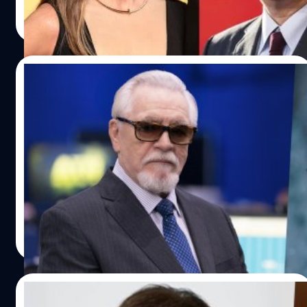
(Viet Thanh Nguyen) และได้เหล่าผู้สร้างมากฝีมือมาดูแล
สรัลชนา บุญชูกุศล
| 839 days ago
ไม่ว่าจะเป็น พัคชานอุค (Park Chan-wook) ผู้อำนวยการสร้าง
Read More
ผู้เขียนบท และผู้กำกับซีรีส์ตอนที่ 1-3, ดอน แม็กเคลลาร์
(Don McKellar) ผู้อำนวยการสร้างและผู้เขียนบท, ซูซาน ดา
วนีย์ (Susan Downey) ผู้อำนวยการสร้าง จากทีม Downey,
19/04/2024
นิฟ ฟิชแมน (Niv Fichman) จาก Rhombus Media พร้อมทีม
งานอีกมากมาย ซึ่งซีรีส์เรื่องนี้เป็นผลงานการสร้างสรรค์ร่วมกัน
Brian Cox วิจารณ์การแสดง Joaquin
ของ HBO, A24 และ Rhombus Media ร่วมกับ Moho Film
Phoenix ในหนัง ‘Napoleon’ ห่วยแตก เล่น
และ Cinetic…
เองยังดีกว่านี้!
ไบรอัน ค็อกซ์ (Brian Cox) วิจารณ์การแสดงของ วาคีน ฟีนิกซ์
(Joaquin Phoenix) ในหนัง 'Napoleon' ห่วยแตกมาก ถ้าได้
เล่นเองคงดีกว่านี้!
ประภาส อยู่เย็น
| 839 days ago
Read More
18/04/2024