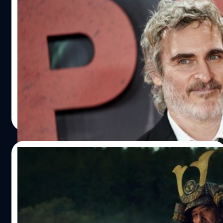
อยู่ดี ๆ ก็หาย ! Joaquin Phoenix ถอนตัว
กะทันหันจากกองถ่ายหนังเกย์โรแมนติก 5 วัน
ก่อนเริ่มเปิดกล้อง
วาคีน ฟีนิกซ์ (Joaquin Phoenix) ถอนตัวจากกองถ่ายหนังเกย์
โรแมนติกของผู้กำกับ ท็อดด์ เฮนย์ส (Todd Haynes) หลังจาก
ถ่ายทำไปได้เพียง 5 วัน
ประภาส อยู่เย็น
| 725 days ago
Read More
18/07/2024
สรุปรายชื่อผู้เข้าชิงรางวัล Primetime Emmy
Awards ครั้งที่ 76 – ‘Shōgun’ มาอย่างโหด
เข้าชิงมากสุด 25 รางวัล
สรุปรายชื่อผู้เข้าชิงรางวัล Primetime Emmy Awards ครั้งที่