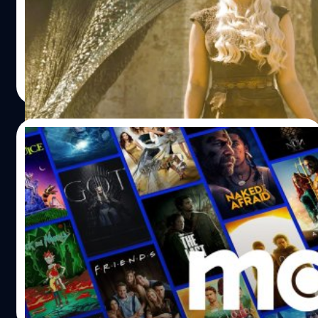
ภาพยนตร์ 'Game of Thrones' ซึ่งตอนนี้อยู่ในขั้นแรกของการ
พัฒนา
ปรีดี ฤกษ์วลีกุล
| 643 days ago
Read More
15/10/2024
ลาก่อน HBO GO ต้อนรับ Max เตรียมเปิดให้
บริการในไทย 19 พ.ย. นี้
สำหรับสายสตรีมมิ่งน่าจะคุ้นเคยกับ HBO Go ดีในฐานะบริการ
สตรีมมิ่งที่มีเนื้อหาชั้นดีแต่ให้คุณภาพภาพจำกัด สู้กับบริการ
อื่น ๆ ที่ให้ภาพถึงระดับ 4K ไม่ได้ แต่ในที่สุดความฝันของคน
ติดตามเนื้อหาใน HBO ก็เป็นจริง เมื่อ Max บริการสตรีมมิ่งตัว
ใหม่ของค่าย Warner Bros. Discovery เตรียมเปิดให้บริการ
เอกพล ชูเชิด
| 660 days ago
ในไทยวันที่ 19 พฤศจิกายน
Read More