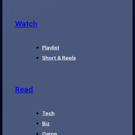
Watch
Playlist
Short & Reels
Read
Tech
Biz
Game