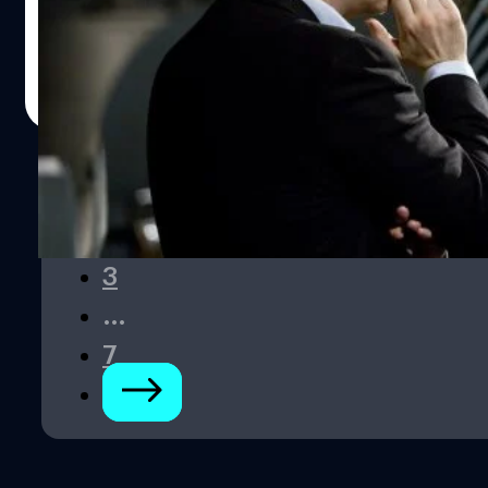
กำกับหนังซูเปอร์ฮีโร
ประภาส อยู่เย็น
| 848 days ago
Read More
1
2
3
…
7