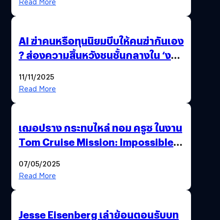
Read More
AI ฆ่าคนหรือทุนนิยมบีบให้คนฆ่ากันเอง
? ส่องความสิ้นหวังชนชั้นกลางใน ‘งาน
นี้…ฆ่าเอา’
11/11/2025
Read More
เฌอปราง กระทบไหล่ ทอม ครูซ ในงาน
Tom Cruise Mission: Impossible –
The Final Reckoning Tokyo
07/05/2025
Premiere
Read More
Jesse Eisenberg เล่าย้อนตอนรับบท