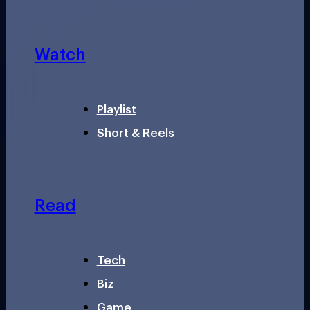
Watch
Playlist
Short & Reels
Read
Tech
Biz
Game