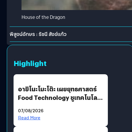
House of the Dragon
พิสูจน์อักษร : รัชนี สังข์แก้ว
Highlight
อายิโนะโมะโต๊ะ เผยยุทธศาสตร์
Food Technology ชูเทคโนโลยี
“AminoScience” เจาะอินไซต์ผู้
07/08/2026
บริโภคและ B2B
Read More