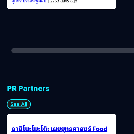
ศุภกร ประเสริฐศิลป์
| 2763 days ago
PR Partners
See All
อายิโนะโมะโต๊ะ เผยยุทธศาสตร์ Food