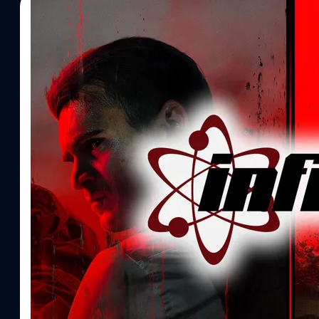
22/11/2023
อรรถพันธ์ ภาษาสุข
| 990 days ago
Read More
Infinity Ward กำลังเปิดสตูดิโออีกแห่ง เพื่อขยาย
สตูดิโอพัฒนา Call of Duty ที่รู้จักกันมานานอย่าง Infinity Ward กำ
สตูดิโออีกแห่งเพื่อทำงานกับแฟรนไชส์นี้ ตามประกาศจาก Infinity Wa
ไปยังเมืองออสติน รัฐเท็กซัส Infinity Ward ซึ่งกำลังรับสมัครงานใ
ตำแหน่งออกแบบ เนื่องจากสตูดิโอเพิ่งเปิด สาขานี้จึงมีแนวโน้มอยู่ใ
เกมถัดไป หรือสนับสนุนเกมที่กำลังพัฒนา หรือไม่ก็เกมที่ออกวางจำห
Ward เกิดขึ้นหลังจากที่สตูดิโอได้ก่อตั้งทีมใหม่ในสเปนเมื่อต้นปีนี้ ซึ่ง
Legends ผู้พัฒนาเกมมือถือ Call of Duty และสาขาของสตูดิโอจากบา
Linde จาก Infinity Ward ผู้อำนวยการฝ่ายศิลปะและเทคโนโลยีของสตูด
งานศิลปะสำหรับแฟรนไชส์ อย่างไรก็ตาม นักพัฒนาจะต้องมองหาวิธีสร
เหมือนใคร" สำหรับซีรีส์นี้ โดยใช้เทคโนโลยีที่ดีที่สุดที่มีอยู่ในปัจจุบัน 