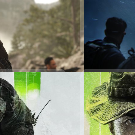
ค่ายเกม Activision และทีมพ
Warfare II ซึ่งจะโชว์ปฏิบัติ
ซ่อนอยู่บนเรือ และได้ส่ง 
เรือที่เต็มไปด้วยศัตรูเพื่อ
ที่ 28 ตุลาคม 2022 บนแพลต
ศุภกร ประเสริฐศิลป์
| 1521 
(Steam และ…
Read More
กมอาร์พีจีโลกกว้างอยู่
03/06/2022
ในซีรีส์ Call of Duty: Modern
บบโลกกว้าง
Activision จะเปิดข้
หน้า
ค่ายเกม Activision และทีมพ
Modern Warfare II อย่างเป็
สนใจสามารถรับชมได้ทาง YouT
2022 แม้จะยังไม่ระบุแพลตฟอร
Twitter อย่างเป็นทางการของ 