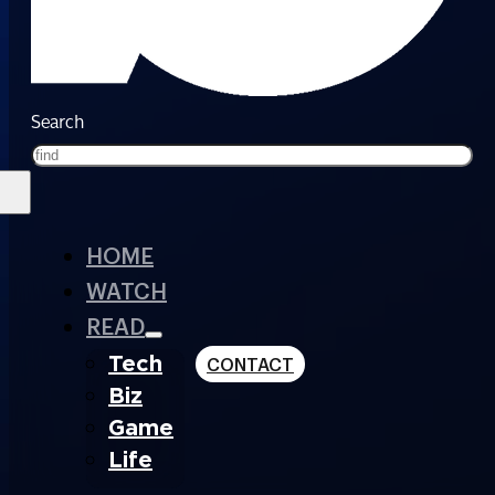
Search
HOME
WATCH
READ
Tech
CONTACT
Biz
Game
Life