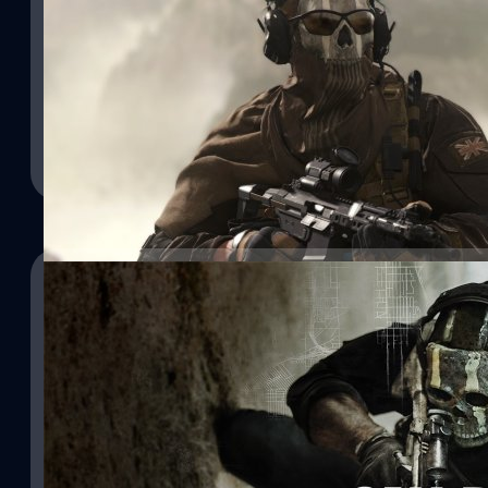
13/06/2022
ค่ายเกมผู้พัฒนา Modern Warfare อาจกำลังพัฒนาเ
Infinity Ward สตูดิโอเกมในสังกัด Activision Blizzard เจ้าของผลงาน
Warfare กำลังรับสมัครผู้กำกับบทในเกมใหม่ที่น่าจะเป็นเกมอาร์พีจีแ
จตุรวิทย์ เครือวาณิชกิจ
| 1518 days ago
Read More