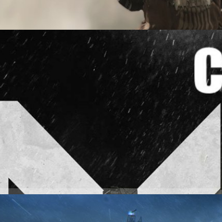
อสู้ แต่ถ้าคุณต้องการล่าถอยและเล่นแบบอื่นก็สามารถทำได้” แอชลีย์
ercliffe) ผู้ออกแบบสภาพแวดล้อมกล่าวถึงความสมจริงในแผนที่ว่า “ถ้าเรา
คนมาแอบซุ่มยิง แต่ถ้าสร้างพุ่มไม้บาง ๆ ก็ไม่สามารถบอกเล่าว่ามันเป็นสถานที่
 Warfare II ประกาศวันเปิด Multiplayer Beta
 Duty: Next ในวันที่ 15 กันยายน 2022 แล้ว ค่ายเกม Activision และทีม
นว่าจะเปิดทดสอบ Multiplayer Beta ของเกม Call of Duty: Modern Warfare II
สั่งจองเกมในรูปแบบดิจิทัลดาวน์โหลดสามารถเข้าเล่นในช่วง Early Access ใน
ผู้เล่นชาว PlayStation ทุกคนจะได้เข้าร่วม Open Beta ในวันที่ 18-20
ที่ 22-23 กันยายน 2022 ผู้เล่นชาว PC และ Xbox ที่สั่งจองเกมล่วงหน้า
ys ago
cess ในขณะที่ผู้เล่นชาว…
n Warfare II เผยตัวอย่างโชว์ปฏิบัติการ Dark Water