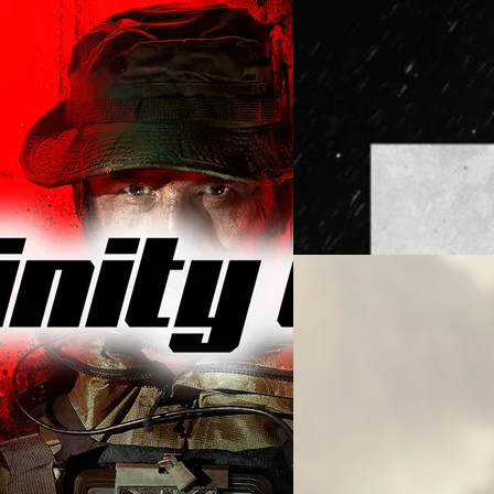
26/09/2022
‘Call of Duty: Mode
โกงแล้ว
'Call of Duty: Modern Warfar
แฟรนไชส์ Call of Duty
จีรนาถ เรืองทรัพย์
| 1413 days
ลังขยายการดำเนินงานอีกครั้ง โดยเปิด
rd (ข้อมูลจาก VGC) สตูดิโอได้ขยาย
Read More
หม่หลายตำแหน่ง รวมถึงตำแหน่ง UI และ
นขั้นตอนการวางแผนเบื้องต้นสำหรับ
15/08/2022
น่ายไปแล้ว การขยายตัวของ Infinity
เป็นการร่วมทุนระหว่าง Digital
Call of Duty: Modern
ร์เซโลนา ทีมนี้จะนำโดย Riccard
เยอร์
ิโอ และมุ่งเน้นที่การสร้างสรรค์ผล
้าง "ประสบการณ์ที่ใหม่และไม่
หลังจากมีข่าวว่าเกม Call of D
อ้างอิง พิสูจน์อักษร : สุชยา…
กันยายน 2022 และประกาศว่า M
เกม Activision และทีมพัฒนา Inf
แรงบันดาลใจมาจากแผนที่ Shoo
Smith) ผู้กำกับการออกแบบโหม
ศุภกร ประเสริฐศิลป์
| 1454 da