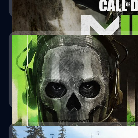
09/06/2022
ตัวอย่างใหม่ Call of Duty: Modern Warfare 2 ต
หน่วย Task Force 141
25/05/2022
พร้อมลุยไปกับหน่วย Task Force 141 กันหรือยัง กับตัวอย่างใหม่ Call
Call of Duty: Modern Warfare II เตรียมวางจำหน่า
ค่ายเกม Activision และทีมพัฒนา Infinity Ward ได้ประกาศว่าจะวาง
จีรนาถ เรืองทรัพย์
| 1522 days ago
Warfare II ในวันที่ 28 ตุลาคม 2022 แต่ยังไม่ระบุแพลตฟอร์ม ในตัวอย่
ขนาดใหญ่ที่มีภาพของ ไซมอน ‘โกสต์’ ไรลีย์ (Simon ‘Ghost’ Riley) 
Read More
Warfare II และที่ท่าเรือก็มีภาพของเหล่าทหารในทีม Task Force 141 ได
John Price), จอห์น แมกทาวิช (John MacTavish), ไคล์ การ์ริก (Kyl
ศุภกร ประเสริฐศิลป์
| 1537 days ago
วาร์กัส (Alejandro Vargas)…
Read More