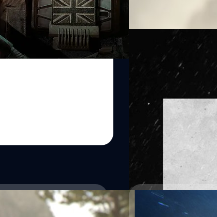
จุดศูนย์กลางแล้วจะพบกับการต่
ธันเดอร์คลิฟฟ์ (Ashley Thund
Read More
สร้างพุ่มไม้จนหนาเกินไปก็จะมี
รกร้าง” ที่มา: gamingbolt…
08/08/2022
Call of Duty: Modern
นอกจากจะประกาศจัดงาน Call of
พัฒนา Infinity Ward ยังยืนยั
โดยผู้เล่นชาว PlayStation ที่
วันที่ 16-17 กันยายน 2022 และ
กันยายน 2022 หลังจากนั้นในวัน
ศุภกร ประเสริฐศิลป์
| 1461 da
สามารถเข้าเล่นในช่วง Early Ac
Read More
10/06/2022
Call of Duty: Moder