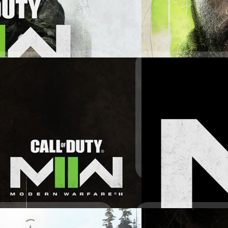
ศุภกร ประเสริฐศิลป์
| 1528 
Modern Warfare II น่าจะลง 
Read More
ิดตามการทำภารกิจกับ
29/04/2022
 of Duty: Modern Warfare 2
ย 28 ต.ค. นี้
Infinity Ward เผยโล
จำหน่ายเกม Call of Duty: Modern
หลังจากเมื่อเดือนกุมภาพันธ์ 
างจะเผยให้เห็นเรือบรรทุกสินค้า
จะเป็นภาคต่อของเกม Call o
จากเกม Call of Duty: Modern
Call of Duty: Warzone ล่าส
้แก่ กัปตัน จอห์น ไพรซ์ (Captain
Duty: Modern Warfare 2 Ca
e Garrick) และพันเอก อาเลฆันโดร
Warfare ฉบับรีบูตที่ออกวางจ
ศุภกร ประเสริฐศิลป์
| 1563 
2 ภาคดั้งเดิมที่ออกวางจำหน่
Read More
29/07/2021