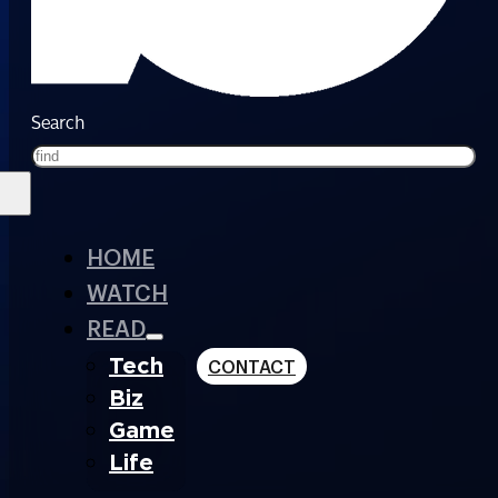
Search
HOME
WATCH
READ
Tech
CONTACT
Biz
Game
Life