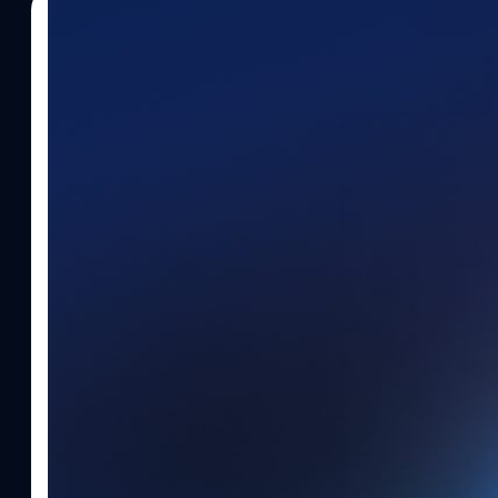
02/07/2026
Worawalan
| 34 days ago
Read More
รอชม ! มีรายงานว่า Apple กำลังวางแผนเปิดตัว 
รุ่นใหม่ในต้นปีหน้า มาพร้อมชิป M7
รายงานจาก Bloomberg ระบุว่า Apple กำลังพัฒนา MacBook Pro รุ่นเริ
โฉมครั้งแรกในรอบหลายปี โดยคาดว่าจะมาพร้อมดีไซน์ใหม่และอัปเก
ยังมีรายงานว่า Apple กำลังทดสอบดีไซน์หน้าจอแบบใหม่ที่อาจเปลี่
ลักษณะคล้าย Dynamic Island ซึ่งจะช่วยเพิ่มพื้นที่ในการแสดงผลและ
มากขึ้น หากเป็นจริง นี่จะเป็นการเปลี่ยนแปลงดีไซน์หน้าจอ MacBook 
รายงานว่า MacBook Pro รุ่นใหม่จะมาพร้อมชิป M7 ซึ่ง Apple กำลังเ
และงานกราฟิกได้ดีมากขึ้น โดยคาดว่าจะมีแบนด์วิดท์หน่วยความจำอยู่ที่
Apple พัฒนา MacBook Pro รุ่นเริ่มต้นอีกรุ่นหนึ่ง (รหัส J804) เสร็จเ
ภายในปีนี้ โดยจะยังคงใช้ดีไซน์เดิม แต่มีการอัปเกรดเป็นชิป M6 รุ่นพื