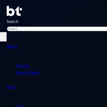
Search
Watch
Playlist
Short & Reels
Read
Tech