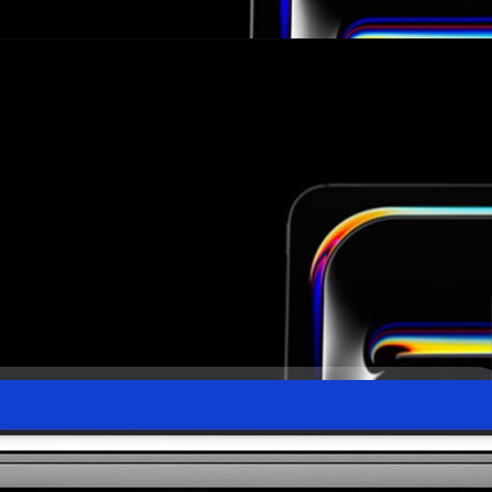
ป M5 แล้วยังมีกล้องหน้า 2 ตัว !
บลือมาอีกว่าอาจจะมีกล้องหน้า 2 ตัว (Dual Camera) สำหรับถ่ายรูปบุคคล
cape)โดยเฉพาะ
ys ago
เซอร์ Face ID ขนาดเล็กลง ติดตั้งในหน้าจอ iPad Pro