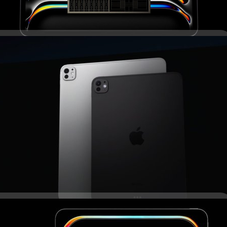
 โลโก้ Apple ฝาหลัง iPad รุ่นใหม่จะอยู่ในแนวนอน
่รอบนี้จะมีการเปลี่ยนไปใช้ชิปประมวลผลรุ่นใหม่เท่านั้น และยังใช้ดีไซน์เดิมทุก
mam จากฝรั่งเศสได้สัมภาษณ์วิศวกรอาวุโส Apple 3 ท่าน และได้ตอบว่า
้งาน iPad Pro M4 หลายคนพบหน้าจอ OLED แสดงผลเป็น