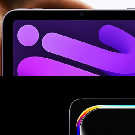
iPad mini, iPad Air และ MacBook Air จะมาพร้อมจอ
รับ iPad Air และ iPad mini ครั้งใหญ่ในเร็ว ๆ นี้ และเตรียมความพร้อมอัป
ir ด้วย
o
ro ขุมพลังชิป M5 สุดแรง, จอ Ultra Retina XDR
รุ่นจอ 11 นิ้ว และ 13 นิ้ว ซึ่งได้ใช้ศักยภาพจากชิป M5, ชิปการเชื่อมต่อไร้สาย
o