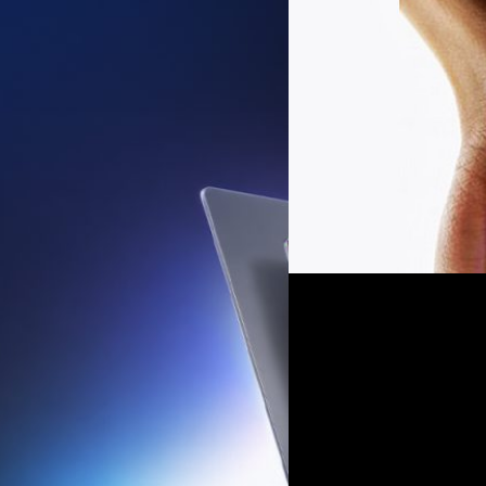
29/10/2025
Bloomberg รายงาน : 
OLED
Apple เตรียมอัปเกรดหน้าจอสำห
เกรดหน้าจอสำหรับ MacBook A
MacBook Pro และ iPad Pro
ปรีดี ฤกษ์วลีกุล
| 280 days ag
่มต้นขนาด 14 นิ้ว ซึ่งถือเป็นการปรับ
Read More
รดชิปประมวลผลเป็น M7 นอกจากนี้
ยนจากรอยบาก (Notch) มาเป็นช่องเจาะ
ปรับรูปแบบการแจ้งเตือนให้ยืดหยุ่น
16/10/2025
ครั้งสำคัญ ในด้านประสิทธิภาพ มี
Apple เปิดตัว iPad P
ร่งพัฒนาเพื่อรองรับการประมวลผล AI
ราว 240 GB/s ทั้งนี้ ยังมีรายงานว่า
Apple ได้เปิดตัว iPad Pro ใหม่ 
รียบร้อยแล้ว และคาดว่าจะเปิดตัว
N1 และชิปโมเดม C1X
้นฐาน…
ปรีดี ฤกษ์วลีกุล
| 293 days ag
Read More