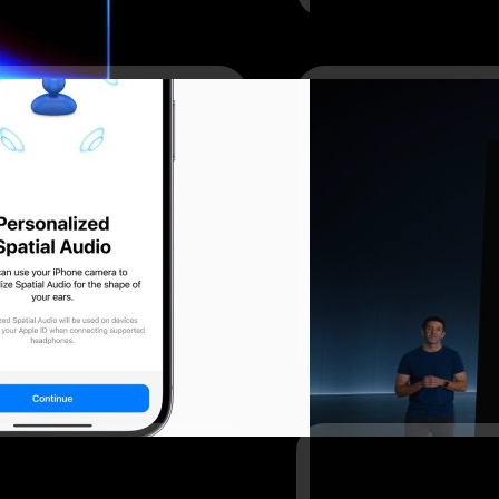
Book Pro, iPad Pro และ
่อติดตั้งใน MacBook Pro, iPad Pro
era เสริมฟีเจอร์ Spatial
มเป็นอย่างมากทั้งเรื่องของคุณภาพเสียง
ง IR Camera มาช่วยเสริมฟีเจอร์
28/05/2024
ในอนาคตก็เป็นไปได้ !
18/05/2024
แม้ว่าการเปิดตัว iPad รุ่นใหม
ประการ แต่เว็บไซต์ Numera
ของใหม่ทำพิษ ผู้ใช