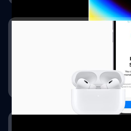
07/02/2025
Apple สั่งผลิตชิป M5 เต็มกำลัง: นำมาใช้กับ Mac
Vision Pro รุ่นใหม่ในปี 2025
01/07/2024
9to5Mac ได้รายงานว่า Apple ได้สั่งผลิตชิปเซต M5 อย่างเต็มกำลัง เพื
ล้ำมากกว่าเดิม ! ลือ AirPods ใหม่จะติดตั้ง IR Cam
และ Vision Pro รุ่นใหม่ปี 2025 นี้
Audio
เป็นที่รู้กันอย่างดีว่า AirPods เป็นหนึ่งในหูฟังไร้สายที่ได้รับความนิย
ปรีดี ฤกษ์วลีกุล
| 544 days ago
และฟีเจอร์เฉพาะตัว ล่าสุดมีการคาดการณ์ว่า AirPods รุ่นใหม่จะติดตั้
Read More
Spatial Audio ให้เก่งขึ้น
วรัญญู คงชัย
| 765 days ago
Read More