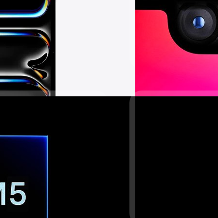
Digital Chat Station ได้รา
ติดตั้งใน iPad Pro เวอร์ชันพั
ปรีดี ฤกษ์วลีกุล
| 512 days 
Read More
05/12/2024
ประมาณ 1 ปี 5 เดือนหลังจาก iPad pro
ลือ Apple เตรียมเปิดต
2025
มีข่าวลือว่า iPad Pro รุ่นถั
ชิป M5 ซึ่งรายงานระบุว่า ก
ของปี 2025 เช่นเดียวกัน
ภควัต ขจิตวิชยานุกูล
| 608 d
Read More