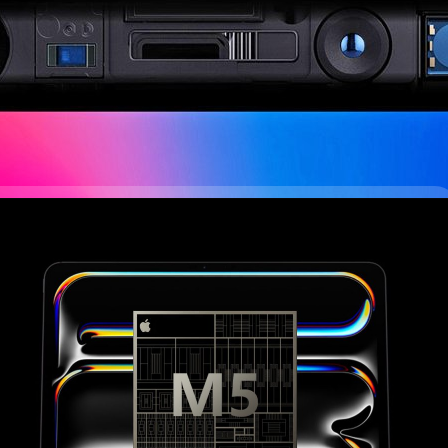
ยงานว่า Apple จะกำลังพัฒนาเซนเซอร์ Face ID ใต้แผงหน้าจอแบบใหม่ โดยจะ
บจอได้
ago
ัว iPad Pro รุ่นใหม่ที่มาพร้อมชิป M5 ในช่วงครึ่งท้ายปี
ดไปของ Apple จะเปิดตัวในช่วงครึ่งท้ายของปี 2025 และอุปกรณ์รุ่นนี้จะมาพร้อม
ารผลิตจำนวนมาก (mass production) ของ iPad Pro M5 จะเริ่มต้นในครึ่งหลัง
ays ago