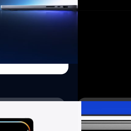
21/07/2025
ลือ iPad Pro นอกจากชิ
iPad Pro จะมาพร้อมชิป M5 แอ
และสำหรับภาพแนวนอน (Lans
กานต์สิรี บัววิชัยศิลป์
| 380 da
Read More
11/03/2025
Apple กำลังพัฒนาเซน
แบบพับจอได้