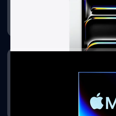
11/07/2025
iPad pro ปีนี้จะมีชิป M5 เป็นของตัวเองแล้ว !
iPad pro ที่จะเปิดตัวในเดือนดุลาคมนี้จะเป็นรุ่นแรกที่ใช้ชิป M5 เว้น
รุ่น M4 ที่ปล่อยไปเมื่อปีที่แล้ว
กานต์สิรี บัววิชัยศิลป์
| 390 days ago
Read More