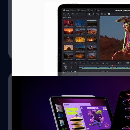
ลือ! Apple อาจเปิดตัว iPad Pro จอ OLED ขนาด 11.
รอสส์ ยัง ได้กล่าวว่า Apple กำลังพัฒนาหน้าจอของ iPad Pro ให้มีขนาดใ
และ 13 นิ้ว
ปรีดี ฤกษ์วลีกุล
| 1314 days ago
Read More
19/10/2022
รู้ไว้ไม่เสียหาย iPad Pro M2 มีแรมไม่เท่ากัน และส
Apple เปิดตัว iPad Pro M2 รุ่นใหม่ที่ภาพรวมแทบจะเหมือนเดิม ยกเว
เช่น Apple M2 แต่ถึงแม้ว่าจะมีการเปลี่ยนแปลงเล็กน้อย แต่ก็มีข้อมูลบา
กัน
วัชรกุล พัฒนาประทีป
| 1387 days ago