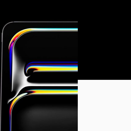
05/12/2024
ลือ Apple เตรียมเปิดตั
2025
มีข่าวลือว่า iPad Pro รุ่นถัดไ
ชิป M5 ซึ่งรายงานระบุว่า การ
อ Ultra Retina XDR
ของปี 2025 เช่นเดียวกัน
กยภาพจากชิป M5, ชิปการเชื่อมต่อไร้สาย
ภควัต ขจิตวิชยานุกูล
| 609 da
Read More
01/07/2024
ล้ำมากกว่าเดิม ! ลือ A
Audio
เป็นที่รู้กันอย่างดีว่า AirPods
และฟีเจอร์เฉพาะตัว ล่าสุดมีกา
Spatial Audio ให้เก่งขึ้น