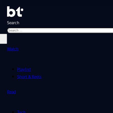
Search
Watch
Playlist
Short & Reels
Read
Tech