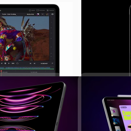
1 และ 13 นิ้ว ในปี 2024
Apple คอนเฟิร์ม! D
หญ่ขึ้นอีกเล็กน้อย เป็น 11.1 นิ้ว
ในวิดีโอเปิดตัว iPad Pro M2 
Resolve' โปรแกรมตัดต่อ และเ
บดินทร์ ตันวิเชียร
| 1387 day
Read More
ายชาร์จเป็นแบบถักแล้วนะ
้นอัปเกรดสเปกภายในเครื่องบางส่วน
งส่วนที่เรารู้ไวก็ไม่เสียหายเหมือน