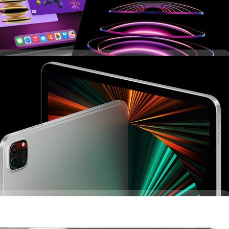
พลังชิป M2 ใหม่ แต่ที่เหลือแทบเหมือนเดิม แถมแพงขึ้น!
เจเนอเรชั่นใหม่ที่มาพร้อมชิปเซต M2 ศักยภาพสูงรองรับ WiFi 6E และระบบ
d Pro M2 ในอีกไม่กี่วันข้างหน้า
ีส์ พร้อม Apple Watch และ AirPods ใหม่ไปเมื่อเดือนกันยายนที่ผ่านมา คราวนี้
 ago
ละ Mac ที่นักวิเคราะห์คาดว่าจะเปิดตัวในอีกไม่กี่วันข้างหน้านี้แล้ว
 days ago
 (2021) ขึ้นแท่น iPad Pro รุ่นที่วางขายมายาวนานที่สุด