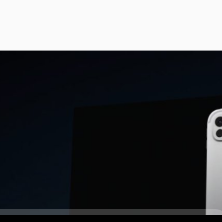
โลโก้ Apple ฝาหลัง iPad รุ่นใหม่จะอยู่ในแนวนอน
อบนี้จะมีการเปลี่ยนไปใช้ชิปประมวลผลรุ่นใหม่เท่านั้น และยังใช้ดีไซน์เดิมทุก
m จากฝรั่งเศสได้สัมภาษณ์วิศวกรอาวุโส Apple 3 ท่าน และได้ตอบว่า iPad
ังเครื่องจะอยู่ในแนวนอนก็เป็นไปได้