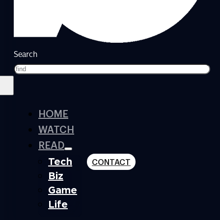
Search
HOME
WATCH
READ
Tech
CONTACT
Biz
Game
Life