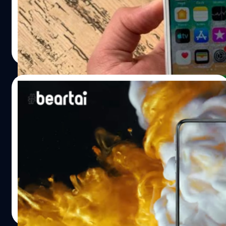
ล่าสุดสำนักข่าว Bloomberg รายงานว่า iPhone รุ่นนี้มีกำหนด
เข้าสู่กระบวนการผลิตเต็มตัวตั้งแต่เดือนหน้าเป็นต้นไป และมี
กำหนดการวางจำหน่ายอย่างเป็นทางการอย่างเร็วที่สุดคือ
ณัฐพันธ์ ส่งวิรุฬห์
| 2391 days ago
เดือนมีนาคมนี้ สำหรับรายละเอียดของ iPhone รุ่นประหยัดนี้
Read More
นั้น ถูกระบุว่าชิ้นส่วนจะถูกแบ่งให้ซัปพลายเออร์ของ Apple
หลายเจ้าผลิต ไม่ว่าจะเป็น Foxconnm Pegatron และ
Winstron ขณะที่ตัวสเปกนั้นก็คาดว่าจะเป็นไปตามสื่อต่าง
12/01/2020
ประเทศหลายสำนักออกมารายงานก่อนหน้านี้ ใช้ชิปเซต
Apple A13 เช่นเดียวกับ iPhone 11 ดีไซน์แบบเดียวกับ iPhone
งามหยด! เผยโฉมล่าสุด iPhone 12 มาพร้อม
8 คาดว่าจะเริ่มต้นที่ขนาดจอ LCD 4.7 นิ้ว ยังมีปุ่มโฮมสำหรับ
ดีไซน์ใหม่-กล้องหลัง 4 ตัว
ฟีเจอร์ Touch ID และมีกล้องหลัง 1 ตัว ราคาขายเริ่มต้นอยู่ที่
ประมาณ 399 ดอลลาร์ หรือประมาณ 12,000 บาท ทั้งนี้
แม้ว่าระยะเวลาจะยังอีกยาวไกลกว่า 8 เดือนที่ Apple จะเปิด
Ming-Chu Kuo…
ตัวไอโฟนรุ่นใหม่ แต่ในช่วงนี้ก็ยังมีข่าวลือเกี่ยวกับ iPhone 12
ออกมาอย่างต่อเนื่อง โดยเฉพาะการคาดการณ์หน้าตาและ
ดีไซน์ของไอโฟนตัวใหม่ยังมีให้เห็นเรื่อย ๆ ล่าสุด
ConceptsiPhone แชลแนลบนยูทูบชื่อดังได้ปล่อยคลิปเรนเด
ณัฐพันธ์ ส่งวิรุฬห์
| 2401 days ago
อร์ของว่าที่ iPhone 12 ออกมายั่วน้ำลายกันแล้ว สำหรับ
Read More
iPhone 12 นี้ถูกคาดการณ์จากนักวิเคราะห์ดังอย่าง Ming