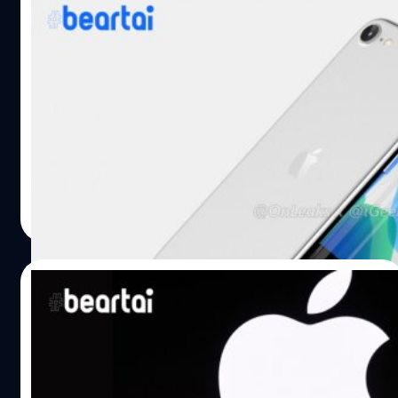
แล้ว และ iPhone 12 ที่จะเปิดตัวในปีนี้ ขณะที่โมเดลเริ่มต้นจะ
มีความจุที่ 64 GB และ 128 GB นอกจากนี้ ที่น่าสนใจคือ การ
ไวรัสโคโรนาทำให้ iPhone 9 และ iPad Pro รุ่น
เปิดตัว iPhone รุ่นประหยัดนี้จะล่าช้าจากข่าวลือก่อนหน้านี้ที่
ใหม่วางจำหน่ายช้าลง
ระบุไว้ในช่วงปลายมีนาหรือต้นเมษายน ซึ่งในเวลานี้แหล่งข่าว
นิรนามเปิดเผยว่า Apple…
การแพร่ระบาดของไวรัสโคโรนาทำให้งาน Mobile World
Congress ต้องถูกยกเลิก เนื่องจากการที่มีคนพลุกพล่านอาจ
ทำให้การแพร่ระบาดของเชื้อนั้นเกิดขึ้นได้ง่ายกว่าเดิม แต่
นอกจากงานต่าง ๆ แล้วยังกระทบถึงโรงงานผลิตสมาร์ตโฟน
ด้วย Nikkei รายงานว่า ปัญหาการแพร่ระบาดของไวรัส
Natnaree TK
| 2363 days ago
โคโรนาทำให้ Apple ไม่สามารถผลิต iPhone 9 และ iPad Pro
Read More
รุ่นใหม่ได้ตามกำหนดการเดิม รวมถึง iPhone รุ่นปัจจุบันอย่าง
iPhone 11 ก็อาจขาดสต็อกลากยาวไปจนถึงช่วงเดือนเมษายน
อย่างไรก็ดี มีรายงานว่า Apple ยังคงเลือกที่จะเปิดตัว iPhone
18/02/2020
9 รุ่นใหม่ในวันที่ 31 มีนาคม โดยแผนการเดิม บริษัทจะเริ่มต้น
สั่งผลิต iPhone 9 ในปลายเดือนกุมภาพันธ์ แต่เนื่องจาก
ลือ!! Apple เตรียมจัด Special Event 31
ปัญหาในปัจจุบัน บริษัทต้องเลื่อนออกไปเป็นช่วงเดือนมีนาคม
มีนาคมนี้ และเปิดตัว iPhone 9 3 เมษายนนี้
หากไม่มีปัญหาอะไรเพิ่มขึ้นอีก Bloomberg ยังรายงานเพิ่ม
เติมว่า เดิมที iPad Pro มีกำหนดการวางจำหน่ายในช่วงต้นปี
iPhone-Ticker ได้เปิดเผยว่างาน Special Event ดังกล่าวอาจ