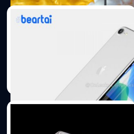
Chi-Kuo ว่าจะเป็นรุ่นที่มีการปรับดีไซน์ใหม่เป็นครั้งแรกนับ
ตั้งแต่ปี 2017 ซึ่งจะเป็นการย้อนกลับไปหาดีไซน์เอกลักษณ์ใน
08/01/2020
ยุค iPhone 5 อีกครั้ง โดยหลัก ๆ เลยตัวขอบเครื่องกลมมนที่
ใช้กันอยู่ตอนนี้จะปรับไปเป็นขอบเหลี่ยม แล้วตัดรอยบากที่
เผยภาพหน้าตา iPhone SE 2 ที่เหมือนกับ
สาวกหลายคนรำคาญทิ้งไป ขณะที่ตัวคลิปนี้จะโฟกัสไปที่
iPhone 8
iPhone 12 Pro ที่ทาง ConceptsiPhone จินตนาการว่า Apple
จะทำกล้องหลังออกมา 4 ตัวเลย สำหรับรายละเอียดจริงจัง
มีข่าวว่า Apple จะเปิดตัว iPhone SE 2 หรืออาจจะใช้ชื่อว่า
อาจจะต้องรอช่วงใกล้เปิดตัว ข้อมูลต่าง ๆ จึงจะมีความนิ่ง
iPhone 9 ในช่วงไตรมาสแรกของปี 2020 นี้ ล่าสุดมีภาพเรนเด
มากกว่านี้ แต่นี่ก็ถือว่าเป็นดีไซน์ที่ออกมาดูดีเลยทีเดียว และ
อร์จาก OnLeaks และ iGeekBlogs เผยให้เห็นดีไซน์ของว่าที่
เป็นดีไซน์ที่สาวกหลายคนรอที่จะได้เห็นใน iPhone SE 2 (หรือ
iPhone SE 2 นั้นจะใช้ดีไซน์เหมือนกับ iPhone 8 ค่ะ iPhone
iPhone 9)…
SE 2 จะมีหน้าจอขนาด 4.7 นิ้ว ตัวเครื่องมีขนาดใกล้เคียงกับ
Natnaree TK
| 2405 days ago
iPhone 8 ยังคงใช้วัสดุกระจกเหมือนเดิม แต่เปลี่ยนเล็กน้อย
Read More
ตรงที่ iPhone 8 ด้านหลังจะเป็นกระจกเงา ส่วน iPhone SE 2
จะใช้กระจกที่ออกด้านเล็กน้อยแทน ด้วยความที่เหมือน
iPhone 8, iPhone SE 2 จะใช้ดีไซน์แบบเก่า ไม่มีรอยบาก ไม่มี
04/01/2020
Face ID ยังคงใช้…
รอลุ้น! ยลโฉมภาพ ‘ว่าที่ iPhone SE 2’ แบบ
เต็ม ๆ ก่อนเปิดตัว