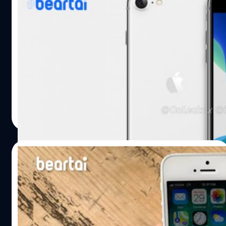
เดือนมีนาคม อาจต้องล่าช้าออกไป หากสองซัปพลายเออร์
iPhone 9 (หรือ iPhone SE 2) อาจกลับมาใช้
หลักของพวกเขาอย่าง Foxconn และ Pegatron ที่ตั้งอยู่ใน
“ปุ่มโฮม” อีกครั้ง
เมือง เจิ้งโจว และ เซี่ยงไฮ้ ประกาศปิดโรงงานชั่วคราว จาก
ผลกระทบของไวรัสโคโรนา ทั้งนี้ ถือเป็นสถานการณ์ที่ต้อง
เดิมที Apple ได้ใช้ปุ่มโฮมกับ iPhone 8 เป็นรุ่นสุดท้าย (เปิดตัว
ติดตามดูเช่นกัน หลังจากทางการจีนเพิ่งออกมายอมรับว่ามี
เดือนกันยายน 2017) จากนั้นได้เริ่มปรับเปลี่ยนมาใช้ดีไซน์จอ
ประชากรชาวอู่ฮั่นราว 5 ล้านคน เดินทางออกจากเมืองก่อน
เต็ม แต่ยังคงมีส่วนเว้าด้านบนหน้าจอสำหรับติดตั้งกล้องหน้า
ประกาศภาวะฉุกเฉิน และรายงานระบุว่าชาวอู่ฮั่นเดินทางไป
และเซนเซอร์ต่าง ๆ ล่าสุด Evan Blass เจ้าพ่อข่าววงในที่มี
เซี่ยงไฮ้ ถึงกว่า 5 หมื่นราย ซึ่งหากโรงงานสองแห่งนี้ได้รับผลก
ข้อมูลค่อนข้างน่าเชื่อถือ ได้รายงานว่า Apple จะเปิดตัว
ปรีดี ฤกษ์วลีกุล
| 2385 days ago
ระทบ นอกจากการผลิตชิ้นส่วนของ iPhone 9 แล้วก็จะส่งผล
iPhone รุ่นหนึ่งที่มาพร้อมปุ่มโฮม ในเดือนมีนาคม 2020 นี้ โดย
Read More
กับสินค้าอื่นอย่าง iPhone 11 และ AirPods เช่นกัน…
จะเรียกว่า iPhone 9 (เปลี่ยนจาก iPhone SE 2 ที่สื่อต่าง ๆ ได้
รายงานก่อนหน้านี้) อย่างไรก็ดี ก่อนหน้านี้ได้มีรายงานที่ขัด
แย้งว่า iPhone 9 ไม่ใช้ฟีเจอร์สแกนลายนิ้วมือ Touch ID บน
22/01/2020
ปุ่มโฮม โดยจะใช้ฟีเจอร์สแกนบนหน้า Face ID เป็นหลัก และ
จะมีหน้าจอขนาดใหญ่ด้วย เมื่อช่วงต้นเดือนมกราคม 2019 ได้
สื่อนอกเผย iPhone SE 2 เตรียมเข้าสู่
มีภาพเรนเดอร์ iPhone 9 หลุดออกมา โดยมีดีไซน์คล้ายกับ
กระบวนการผลิตเดือนหน้า จ่อวางขายจริง
iPhone 8…
มีนาคมนี้
ยังคงมีความคืบหน้าออกมาอย่างต่อเนื่องเลยสำหรับ iPhone
รุ่นประหยัดที่คาดว่าจะใช้ชื่อว่า iPhone SE 2 หรือ iPhone 9