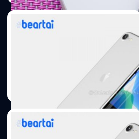
iPhone 9 (iPhone SE 2) จะวางจำหน่ายเรื่มที่ราคา 399
ดอลลาร์ โดยจะยังคงมีปุ่มโฮมสำหรับสแกน Touch ID เช่นเดิม
09/02/2020
วางจำหน่าย 3 สี (สีดำ space gray, สีเงิน และสีแดง) และจะมี
รุ่นความจุ 64 gb และ 128…
iPhone 9 เปิดตัวเดือนมีนาคม เคาะราคา
12,500 บาท
อีกเพียงเดือนเดียวก็จะถึงกำหนดงานเปิดตัว iPhone 9 หรือ
iPhone SE 2 ที่ลือมาอย่างยาวนาน ก่อนงานเปิดตัวยังมีข้อมูล
หลุดออกมาเรื่อย ๆ โดย Fast Company เผยว่า iPhone 9 จะมี
ราคาเริ่มต้นอยู่ที่ $399 หรือประมาณ 12,500 บาทค่ะ ก่อน
หน้านี้ Ming Chi-Kuo นักวิเคราะห์ Apple เจ้าประจำเคย
Natnaree TK
| 2373 days ago
รายงานว่า iPhone 9 หรือ iPhone SE 2 จะมีราคาอยู่ที่ $399
Read More
โดยบริษัทเลือกตั้งราคาไม่ให้ห่างจาก iPhone SE รุ่นแรกที่
เปิดตัวไปตั้งแต่ปี 2016 เปิดราคามา $399 เช่นเดียวกัน ซึ่ง
Fast Company ก็รายงานอย่างมั่นใจว่า iPhone SE รุ่นที่สอง
02/02/2020
นั้นจะมีราคา $399 เช่นเดียวกัน iPhone SE ถูกวางตำแหน่งไว้
เป็น…
รายงานล่าสุดชี้ : Apple เริ่มทดลองการผลิต
iPhone 9 แล้ว : อาจวางขายเดือนมีนาคม