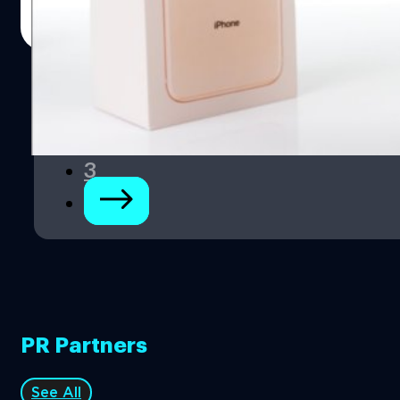
วัชรกุล พัฒนาประทีป
| 2437 days ago
2018, Apple ได้ข้ามชื่อ iPhone 9 ไปโดยการเปิดตัว iPhone
Read More
XR, iPhone XS และ iPhone XS Max และปีนี้เป็น iPhone 11 ซี
รีส์ทั้งสามรุ่น ซึ่งดูไร้วี่แววของ iPhone 9 ไปแล้ว ทั้งนี้
Macotakara เผยว่า Apple…
1
2
3
PR Partners
See All