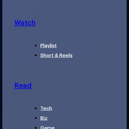
Watch
Playlist
Short & Reels
Read
Tech
Biz
Game