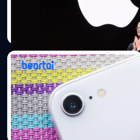
2019 แต่เนื่องจากการแพร่ระบาดของไวรัสโคโรนาก็อาจทำให้
จะถูกจัดขึ้นในวันที่ 31 มีนาคมนี้ และเปิดตัว iPhone 9 (หรือ
บริษัทต้องเลื่อนการวางจำหน่ายออกไปเช่นเดียวกัน iPhone
iPhone SE 2) ในวันที่ 3 เมษายน
รุ่นราคาถูก ตอนนี้มีชื่อเรียกอย่างไม่เป็นทางการว่า iPhone…
ศุภกานต์ เหล่ารัตนกุล
| 2364 days ago
Read More
12/02/2020
เผยโฉมเคส iPhone 9 (iPhone SE 2) มีเปิด
จองล่วงหน้าแล้ว
Totallee แบรนด์ผู้ผลิตเคสสมาร์ตโฟน ได้เปิดจองเคส
iPhone 9 หรือ iPhone SE 2 ล่วงหน้าผ่านออนไลน์แล้ว
ตอกย้ำข่าวลือที่ดีไซน์ของ iPhone รุ่นประหยัดรุ่นนี้จะเดินตาม
รอย iPhone 8 ค่อนข้างแน่แล้ว นอกจากนี้ เป็นที่น่าสังเกตว่า
marketplace รายใหญ่อย่างใน Amazon และ Alibaba ก็ได้
ณัฐพันธ์ ส่งวิรุฬห์
| 2370 days ago
เริ่มมีร้านทยอยกันเปิดให้จองเคสของ iPhone 9 กันล่วงหน้า
Read More
แล้วเช่นกัน เบื้องต้น จากรายงานข่าวล่าสุดเวลานี้ คาดกันว่า