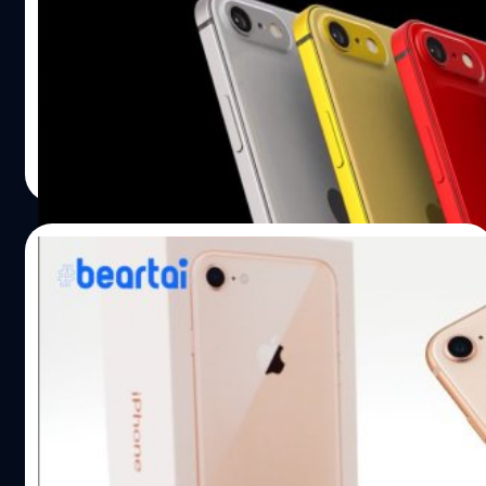
ถือเป็นไอโฟนอีกหนึ่งรุ่นที่ได้รับการจับตามองอย่างมาก
สำหรับ iPhone SE 2 หรือ iPhone 9 ซึ่งหลังจากเปิดตัวรุ่นแรก
ในปี 2016 แล้ว Apple ก็ยังไม่มีโมเดลใหม่อัปเดตอีกเลย และที่
ผ่านมาก็มีข่าวลือมากมายออกมาอย่างต่อเนื่อง ล่าสุดมี
รายงานจาก Phone Industry แชนแนลทางยูทูบได้ปล่อยคลิป
ณัฐพันธ์ ส่งวิรุฬห์
| 2409 days ago
คอนเซปต์ต้นแบบของ iPhone SE 2 ออกมาชิมลางแล้ว เบื้อง
Read More
ต้นคาดว่า iPhone SE 2 จะปรับดีไซน์ตามรอย iPhone 8 หลัก
ๆ ก็จะชิปเซต A13 Bionic เช่นเดียวกับในซีรีส์ iPhone 11 มี
กล้องหลัง 1 ตัวและยังเก็บปุ่ม home เอาไว้ รวมทั้งคาดว่าจะ
07/12/2019
มาพร้อมกับตัวเลือกบอดี้หลากสีมากกว่าเดิม โดยจุดขายหลัก
ของ iPhone SE 2 นี้จะไม่ใช่เรื่องดีไซน์ แต่จะเป็นฮาร์ดแวร์ซึ่ง
iPhone SE 2 ที่รอเปิดตัวต้นปีหน้าอาจใช้ชื่อว่า
จะได้สเปกรุ่นเรือธงบางส่วนภายใต้สนนราคาเริ่มต้นที่ย่อมเยา
“iPhone 9”
อันเป็นจุดขาย (ราคาคาดว่าจะเริ่มต้นที่ 12,000 บาท) ขณะที่
ยังไม่มีข้อมูลแน่ชัดว่า Apple จะใช้ชื่อว่า iPhone…
มีข่าวมาค่อนข้างเยอะแล้วว่า Apple จะเปิดตัว iPhone รุ่น
ราคาถูกซึ่งคาดว่าจะเป็น iPhone SE 2 ในต้นปีหน้า ซึ่งสื่อต่าง
ประเทศเผยว่ารุ่นใหม่นี้จะใช้ชื่อว่า iPhone 9 แทนครับ ย้อน
กลับไปเมื่อปี 2017, Apple เปิดตัว iPhone ทั้งหมดสามโมเดล
ได้แก่ iPhone 8, iPhone 8 Plus และ iPhone X ปีต่อมาคือปี