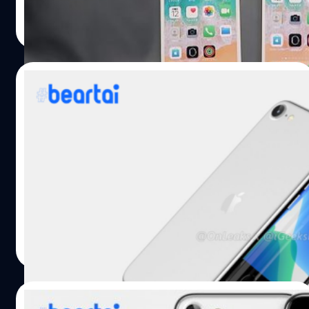
https://youtu.be/CD1i_DMELPM วีดิโอดังกล่าวได้แสดงให้
ปรีดี ฤกษ์วลีกุล
| 2380 days ago
เห็นตัวเครื่องของ iPhone 12 ที่มีขนาดต่างกัน คือหน้าจอ 5.3
Read More
นิ้ว, 5.9 นิ้ว และ 6.4 นิ้ว โดยมีดีไซน์ขอบตัวเครื่องแบน คล้าย
กับดีไซน์ของ iPad Pro ดังที่มีข่าวลือก่อนหน้านี้ ทั้งนี้ นัก
วิเคราะห์ผลิตภัณฑ์ Apple ที่ดังอย่าง Ming-Chi Kuo ได้กล่าว
29/01/2020
ว่า iPhone รุ่นใหม่ที่จะเปิดตัวในปี 2020 นี้ จะมีด้วยกัน 4 รุ่น
ดังนี้ จอ LED ขนาด 4.7 นิ้ว (อาจเป็นรุ่นราคาประหยัดที่เรียกว่า
ไวรัสโคโรนาพ่นพิษ iPhone 9 ส่อแววเลื่อน
iPhone 9)…
เปิดตัวหลังมีนาคม
สถานการณ์ของไวรัสโคโรนาสายพันธุ์ใหม่ 2019 ในประเทศจีน
ที่ยังคงวิกฤต โดยล่าสุดมีผู้เสียชีวิตแตะหลักร้อยและติดเชื้อ
อีกหลายพันคน จนเวลานี้เมืองอู่ฮั่นอยู่ในสถานะถูกควบคุม
และเฝ้าระวังจากการประกาศภาวะฉุกเฉินสูงสุด การคมนาคม
ทุกช่องทางถูกยุติชั่วคราวแบบไม่มีกำหนด และสถานการณ์ดัง
ณัฐพันธ์ ส่งวิรุฬห์
| 2384 days ago
กล่าว ส่งผลกระทบต่อภาคอุตสาหกรรมอื่น ๆ โดยเฉพาะ
Read More
บริษัทต่างชาติที่ต้องติดต่อประสานงานกับบริษัทในจีน รวมทั้ง
Apple เองที่คาดว่าจะได้รับผลกระทบครั้งนี้ด้วย ซึ่งอาจทำให้
แผนการเปิดตัว iPhone 9 (หรือ iPhone SE 2) ไอโฟนราคา
28/01/2020
ประหยัด ที่เดิมเข้าสู่กระบวนการผลิตและวางแผนเปิดตัวใน