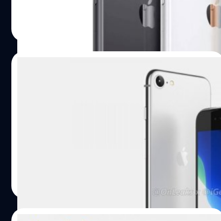
iPhone 9 มีปุ่ม Touch ID สำหรับสแกนลายนิ้วมือ ซึ่งจะได้รับ
ปรีดี ฤกษ์วลีกุล
| 2342 days ago
การติดตั้งในปุ่ม Home รองรับ Express Transit เพื่อให้ผู้ใช้
Read More
สามารถจ่ายค่ารถโดยสารสาธารณะได้ สำหรับใช้ในเมือง
ลอนดอน ประเทศอังกฤษ, เมืองพอร์ตแลนด์ ประเทศ
สหรัฐอเมริกา, ประเทศญี่ปุ่น, เมืองปักกิ่ง และเซีี่ยงไฮ้ ประเทศ
22/02/2020
จีน iPad Pro รุ่นใหม่ จะมีกล้องหลัง 3 ตัว พร้อมด้วยเซนเซอร์
วัดระยะ Time of Flight แบบ…
วงในเผย Apple อาจไม่ใช้ชื่อ iPhone 9 หรือ
iPhone SE 2 ทำตลาด แถมเลื่อนเปิดตัวนาน
กว่าเดิม
มีรายงาน Jon Prosser ยูทูบเบอร์ชื่อดังจากช่อง Front Page
Tech เปิดเผยความคืบหน้าของ iPhone รุ่นประหยัดที่ตกเป็น
ข่าวอย่างหนักก่อนจะเปิดตัวช่วงมีนาคม-เมษายนนี้ โดยอ้างอิง
จากพนักงานของ Apple ที่ขอสงวนนาม ระบุว่า Apple จะไม่ใช้
ชื่อ iPhone 9 หรือ iPhone SE 2 ตามข่าวที่ออกมาก่อนหน้านี้
ณัฐพันธ์ ส่งวิรุฬห์
| 2360 days ago
แต่จะใช้ชื่อ 'iPhone' ห้วน ๆ ไปเลยในการทำการตลาด ซึ่งเป็น
Read More
กลยุทธ์ที่เคยใช้ใน iPad รุ่นประหยัดมาแล้ว ทั้งนี้ แหล่งข่าว
ระบุว่า Apple ไม่ต้องการที่จะให้ลูกค้าเกิดความรู้สึกว่า
iPhone รุ่นดังกล่าวเป็นรุ่นที่เก่ากว่า iPhone 11 ที่เปิดตัวเมื่อปีที่
19/02/2020