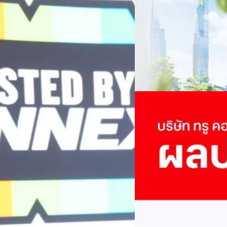
เนื่องในโอกาสครบรอบ 6 ปี ส
เปลี่ยนมุมมองเกี่ยวกับการเปล
Green Energy สร้างฐาน
ประยุกต์ใช้ได้จริง จากผู้แทน
ine พร้อมจ่ายปันผล 0.10
ประเทศไทยควรปรับตัวอย่างไร ? 
ทั้งในมิติของภาครัฐ ภาคธุรกิ
รดำเนินงานแข็งแกร่ง กำไรสุทธิ
รัตนาภรณ์ ศรีนวลจันทร์
| 1 da
เศรษฐกิจ ปรับห่วงโซ่คุณค่า แล
ากช่วงเดียวกันของปีก่อน สูงกว่าการ
โดย ศาสตราจารย์ ดร. ยศชนัน 
Read More
วิทยาศาสตร์ วิจัยและนวัตกรร
กาล 0.10 บาทต่อหุ้น โดยกำหนดวันที่
สามารถนำ Green Tech มาใช้เพ
04/08/2026
นผลวันที่
วรรธน์ นิลกิจศรานนท์ รองประ
True เผยผลประกอบการ
พันล้าน
บริษัท ทรู คอร์ปอเรชั่น จำก
ภาษี 6.6 พันล้านบาท ทำกำไรต่อ
บาท คิดเป็น 0.15 บาทต่อหุ้น
ของฐานผู้ใช้งาน ตัวชี้วัดทาง
(QoQ)รายได้จากการให้บริการ 
ทีมคอนเทนต์ BT
| 2 days ago
บาท+13.5%+1.1%กำไรสุทธิหลังห
EBITDA3.7 เท่า-0.3 เท่า-0.1 เท
Read More
มีผู้ใช้บริการโทรศัพท์เคลื่อนท