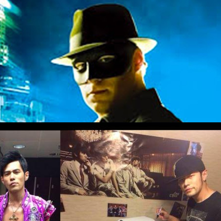
 Kato เวอร์ชันใหม่ จะได้กลับมาขึ้นจอใหญ่อีกครั้ง
ับ อเมเซีย เอ็นเทอร์เทนเมนต์ เพื่อสร้าง The Green Hornet and Kato หนังซู
อร์ชันใหม่ หลังจากมีการประมูลเพื่อครอบครองสิทธิ์ในการสร้างเมื่อเดือน
มูลก็คือ ไมเคิล เฮลฟอนต์ และ แบรดลีย์ แกลโลว์ ผู้ก่อตั้งค่ายอมาเซีย เอ็น
องทั้งคู่ก็คือ ค่ายบิ๊กอย่างยูนิเวอร์แซลเกิดสนใจ ขอเข้าร่วมทุนสร้างด้วย ใน
ทธิ์ร่วมในการใช้ประโยชน์จาก 2 คาแรกเตอร์หลักของเรื่อง ก็คือ เดอะ กรีน ฮอร์
ago
ต์ก็อยู่ในขั้นตอนพัฒนางานสร้าง ซึ่งทั้ง 2 คาแรกเตอร์นี้ นับว่าเป็นตัวละคร
กี่ยวข้องกับ 2 เจ้าใหญ่ในวงการซูเปอร์ฮีโรอย่าง ดีซี และ มาร์เวล The Green
ย จอร์จ ดับเบิ้ลยู. เทรนเดิล และ ฟราน…
 2 ใกล้หวนคืนจอเร็วๆ นี้
รอคอยกันอยู่นั้นอาจเป็นจริงเร็วๆ นี้ เมื่อ เจย์ โจว นักแสดงนำของ Initial D
ถยนต์คู่ใจในภาพยนตร์ชื่อดัง พร้อมกับกระแสข่าวลือถืงภาคต่อของตำนานนัก
ลงจออีกครั้งในภาค 2
 ago