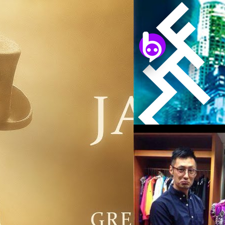
19/04/2020
The Green Hornet and
ยูนิเวอร์แซล พิกเจอร์ จับมือก
เปอร์ฮีโรคู่หูสุดคลาสสิก ในเว
มกราคมที่ผ่านมา แล้วผู้ชนะประ
แพงที่สุด “Greatest Works
เทอร์เทนเมนต์ แล้วตอนนี้ข่าวดีข
การนี้ทำให้ยูนิเวอร์แซลได้มีสิ
สุชยา เกษจำรัส
| 2300 days 
เน็ต และ คาโต้ ซึงขณะนี้โพรเจก
งยิ่งใหญ่ของราชาเพลงแมนโดป๊อป เจย์
ทรงคุณค่าส่วนน้อยมากที่ไม่ได้เ
Read More
แพงที่สุดตลอดอาชีพศิลปินกว่า 2 ทศวรรษ
Hornet and Kato สร้างสรรค์โด
09/04/2014
ลือหนัก! Initial D ภาค
เริ่มมีแนวโน้มว่าสิ่งที่แฟนหนัง
ภาคแรก ได้โพสต์รูปรถ AE86 ร
ซิ่งแห่งหุบเขาอากินะจะกลับมา
ณัฐพันธ์ ส่งวิรุฬห์
| 4502 days