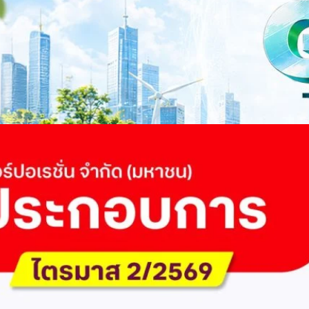
ำนักข่าว TODAY จัดงาน SUSTAIN CITY: THE GREEN TRANSITION เวทีแลก
ี่ยนผ่านสู่เศรษฐกิจและสังคมสีเขียว พร้อมนำเสนอแนวทางที่สามารถนำไป
ภาครัฐ ภาคธุรกิจ และผู้เชี่ยวชาญในหลากหลายสาขา ผ่านประเด็นสำคัญว่า
เพื่อเดินหน้าสู่ความยั่งยืนและบรรลุเป้าหมาย Net Zero อย่างเป็นรูปธรรม
จ การเงิน และพลังงาน Green Transitioning: Shifting Systemพลิกโครงสร้าง
ys ago
ะเชื่อมโยงนโยบายกับเทคโนโลยี เพื่อขับเคลื่อนประเทศไทยสู่เศรษฐกิจสีเขียว
วงศ์สวัสดิ์รองนายกรัฐมนตรีและรัฐมนตรีว่าการกระทรวงการอุดมศึกษา
ม Green Transitioning: Decarbonize Unlockร่วมสำรวจแนวทางที่ภาคธุรกิจ
ื่อลดการปล่อยคาร์บอน และเดินหน้าสู่เป้าหมาย Net Zero พบกับ คุณปัณ
ธานกรรมการบริหาร ฝ่ายวิศวกรรมโครงสร้างบริษัท…
 Q2/2569 กำไรสุทธิ 6.6 พันล้านบาท จ่ายปันผล 5.2
ัด (มหาชน) รายงานผลประกอบการประจำไตรมาส 2/2569 มีกำไรสุทธิหลังหัก
เนื่องเป็นไตรมาสที่ 6 พร้อมอนุมัติจ่ายเงินปันผลระหว่างกาลรวม 5.2 พันล้าน
 โดยผลการดำเนินงานหลักได้รับปัจจัยหนุนจากการบริหารต้นทุนและการเติบโต
การเงิน (Q2/2569)มูลค่า / สถิติการเปลี่ยนแปลง (YoY)การเปลี่ยนแปลง
(ไม่รวม IC)4.14 หมื่นล้านบาท+0.8%+0.8%EBITDA2.83 หมื่นล้าน
ักภาษี (NPAT)6.6 พันล้านบาท+3.2 เท่าทรงตัวอัตราส่วนหนี้สินสุทธิต่อ
่า ปัจจัยขับเคลื่อนด้านฐานผู้ใช้และเทคโนโลยี ด้านปริมาณผู้ใช้งาน ไตรมาสนี้
ี่เพิ่มขึ้น 4.79 แสนเลขหมาย รวมเป็น 48.6 ล้านเลขหมาย (ในจำนวนนี้เป็นผู้ใช้