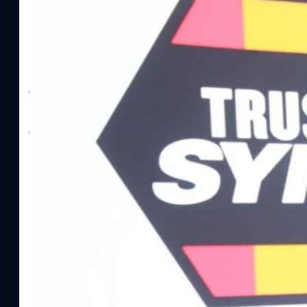
SYNNEX โชว์กำไร Q2/69 โต 18% ลุย AI–Cloud–
Recurring Revenue เร่งเครื่อง New Growth Eng
บาท/หุ้น
บริษัท ซินเน็ค (ประเทศไทย) จำกัด (มหาชน) หรือ SYNNEX โชว์ผลกา
ไตรมาส 2 และงวด 6 เดือนแรกของปี 2569 เติบโต 17.8% และ 17.7% จ
เติบโตของรายได้อย่างมีนัยสำคัญ พร้อมประกาศจ่ายเงินปันผลระหว่าง
ไม่ได้รับสิทธิปันผล (XD) วันที่ 19 สิงหาคม 2569 และกำหนดจ่ายเงินปั