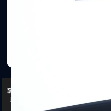
Watch
Playlists
S