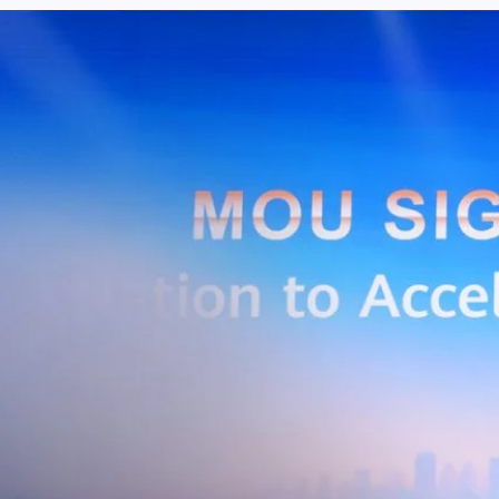
ะผู้ใช้บริการอินเทอร์เน็ตบ้านเพิ่มขึ้น 2.8 หมื่นราย โดยปัจจัยที่ส่งผลต่อการ
การกระตุ้นเศรษฐกิจภาครัฐ (ไทยช่วยไทย พลัส)…
Huawei Cloud ลงนาม MOU ผสานคลาวด์ระดับโลกและ
ริยะ สยายปีกภาคอุตสาหกรรมและการผลิต พร้อมดัน
ิตยุค AI
AIS Business และ Huawei Cloud ลงนามความร่วมมือ (MOU) เพื่อขับ
ารผลิตอัจฉริยะที่ใช้ข้อมูลและ AI เป็นกลไกสำคัญ โดยผสานความแข็งแกร่ง
าคธุรกิจไทยของ AIS Business เข้ากับเทคโนโลยี Cloud, AI และองค์ความรู้
wei Cloud เพื่อช่วยให้ผู้ประกอบการสามารถนำเทคโนโลยีไปยกระดับ
ธรรม ภายใต้ความร่วมมือดังกล่าว ทั้งสองฝ่ายจะร่วมกันพัฒนาโครงสร้างพื้น
่การเชื่อมต่อข้อมูลจากเครื่องจักรและระบบการผลิตภายในโรงงานผ่าน 5G
เบอร์ และระบบเชื่อมต่อที่ปลอดภัย ไปจนถึงการรวบรวม ประมวลผล และ
ยศักยภาพการประมวลผลของ GPU เพื่อต่อยอดสู่แอปพลิเคชัน AI และโซลูชัน
ริมขีดความสามารถในการแข่งขัน และสร้างความพร้อมรองรับผู้ประกอบการ
ี่ต้องการขยายฐานการผลิตในประเทศไทย นายภูผา เอกะวิภาต หัวหน้าคณะผู้
ท แอดวานซ์ อินโฟร์ เซอร์วิส จำกัด (มหาชน) กล่าวว่า…
Life
SOCIAL MEDIA
Environment