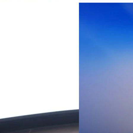
บริการ 5G รวม 19.3 ล้านราย) แล
04/08/2026
เพิ่มขึ้นของตัวเลขมาจากโครง
AIS Business ผนึก 
โซลูชันเชื่อมต่ออัจฉ
ประเทศไทยสู่ฐานการผล
กรุงเทพฯ, 3 สิงหาคม 2569 – 
เคลื่อนภาคอุตสาหกรรมไทยสู่ก
ด้านโครงข่ายและความเข้าใจในภ
ด้านการผลิตระดับโลกของ Hua
กระบวนการผลิตได้อย่างเป็นรูป
Worawalan
| 2 days ago
ฐานดิจิทัลแบบครบวงจร ตั้งแต
Private Network โครงข่ายไฟ
Read More
วิเคราะห์ข้อมูลบน Cloud ด้ว
สำหรับภาคอุตสาหกรรม ช่วยเส
ไทย รวมถึงนักลงทุนต่างชาติท
บริหารกลุ่มลูกค้าองค์กร บริษั
Tech
Biz
Game
horts
Cars
Corporate
Articles