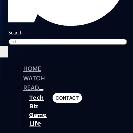
Search
HOME
WATCH
READ
Tech
CONTACT
Biz
Game
Life