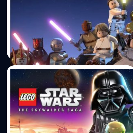
LEGO Star Wars: The Skywalker Saga เวอร์ชัน Nintendo
Switch แน่นอนว่าบนคอนโซลของนินเทนโด จะดูด้อยกว่า
เครื่องเกมอื่น
วงศกร ปฐมชัยวัฒน์
| 1584 days ago
Read More
11/03/2022
ชมตัวอย่างใหม่เกม LEGO Star Wars: The
Skywalker Saga
เกม LEGO ภาคใหม่ไปอย่าง LEGO Star Wars: The
Skywalker Saga ในวันที่ 5 เมษายน วันนี้ LEGO Group และ
Warner Bros ได้เปิดตัวตัวอย่างใหม่