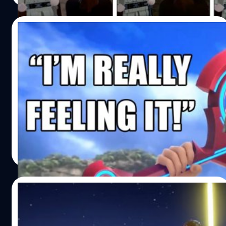
06/04/2022
พบการอ้างอิงถึงเกม Xenoblade ใน LEGO
Star Wars: The Skywalker Saga
LEGO Star Wars: The Skywalker Saga วางจำหน่ายบน
คอนโซลและ PC แล้ววันนี้ และแฟน ๆ Nintendo อาจสนใจที่
จะรู้ว่าเกมนี้มีกรอ้างอิงถึงเกมของ Nintendo อย่าง
Xenoblade อยู่ในเกมด้วย
วงศกร ปฐมชัยวัฒน์
| 1582 days ago
Read More
04/04/2022
ชมคลิปเกมเพลย์ LEGO Star Wars: The
Skywalker Saga บน Nintendo Switch