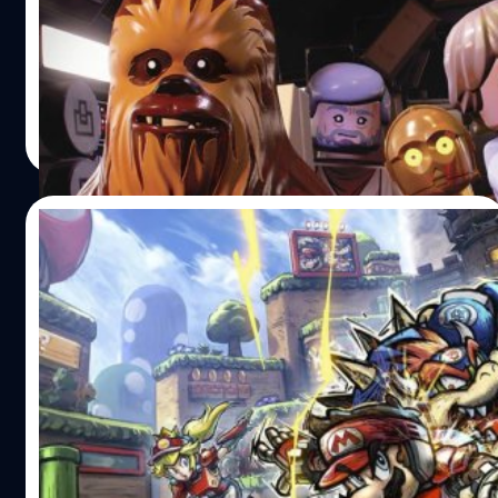
Games ได้ทวีตข้อความประกาศว่าเกม LEGO Star Wars: The
Skywalker Saga มียอดผู้เล่นมากกว่า 5 ล้านคนหลังเปิดให้
เล่นมานานกว่า 2 เดือน ซึ่งก่อนหน้านี้มีรายงานว่าตัวเกม
สามารถทำยอดขายได้ถึง 3.2 ล้านชุดภายใน 2 สัปดาห์แรก
ศุภกร ประเสริฐศิลป์
| 1508 days ago
LEGO Star Wars: The Skywalker Saga จะเล่าเรื่องราวจาก
Read More
ภาพยนตร์ Star Wars ทั้ง 9 ภาคตั้งแต่ Episode 1 - The
Phantom Menace ไปจนถึง The Rise of Skywalker ตัวเกม
ออกวางจำหน่ายเมื่อวันที่ 5 เมษายน 2022 บนแพลตฟอร์ม
13/06/2022
PlayStation 5, Xbox…
ตามคาดเกม Mario Strikers: Battle League
เปิดตัวอันดับ 1 ในอังกฤษ
ยอดขายซอฟต์แวร์ในอังกฤษประจำสัปดาห์นี้มาแล้ว และเกม
ที่ขึ้นอันดับ 1 ตามคาดคือ Mario Strikers: Battle League
เกม Mario เตะฟุตบอล ของ Nintendo
วงศกร ปฐมชัยวัฒน์
| 1515 days ago