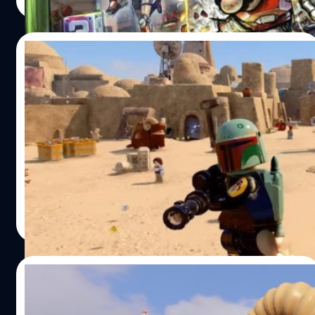
Read More
04/05/2022
เปิดตัว DLC เกม LEGO Star Wars: The
Skywalker Saga ที่ขนภาคพิเศษมาเพียบ
เป็นวัน Star Wars อย่างเป็นทางการ และ LEGO Star Wars:
The Skywalker Saga ได้เปิดตัวอย่างชุด DLC ใหม่เพิ่มนื้อหา
"The Mandalorian" ซีซั่น 2 และ "Star Wars: The Bad
Batch" มาให้เล่น
วงศกร ปฐมชัยวัฒน์
| 1554 days ago
Read More
21/04/2022
LEGO Star Wars: The Skywalker Saga มี