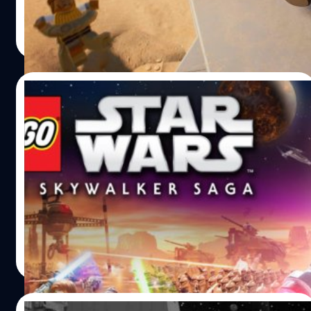
เยี่ยม TT Games สตูดิโอพัฒนาเกมนี้มีแผนจะเพิ่ม DLC ตัว
จีรนาถ เรืองทรัพย์
| 1569 days ago
ละครด้วยเช่นกัน มีข้อมูลหลุดเกี่ยวกับ DLC เป็นบรรดาตัว
Read More
ละครจากซีรีส์ The Mandalorian มีข้อมูลตัวละครที่คาดว่าเป็น
DLC จากเว็บไซต์ Reddit หลุดออกมา เป็นตัวละครจากซีรีส์
The Mandalorian มี 5 ตัวละครด้วยกัน Boba Fett, Ahsoka
15/04/2022
Tano, Moff Gideon, Bo Katan และ Fennec Shand อย่างที่
ทราบกันตัวละครเหล่านี้มีโอกาสจะเข้ามาอยู่ภายในเกมอยู่แล้ว
เกม LEGO Star Wars: Skywalker Saga เปิด
จากความโด่งดังในซีรีส์และจะเป็นครั้งแรกที่ได้เห็นตัวละคร
ตัวแรงอันดับ 2 ในอังกฤษ
เหล่านี้อยู่ในเกมจากเลโก้ มีเพียงแค่ภาพหลุดออกมาเท่านั้น
ยังไม่มีเกมเพลย์ออกมาให้ชมกัน LEGO Star Wars: The
สื่อวงการเกมนอังกฤษอย่าง Games Industry รายงานว่ายอด
Skywalker Saga…
ขาย LEGO Star Wars: Skywalker Saga ทำยอดขายแบบ
ดาวน์โหลดโดยขายได้ 61%
วงศกร ปฐมชัยวัฒน์
| 1573 days ago
Read More
12/04/2022