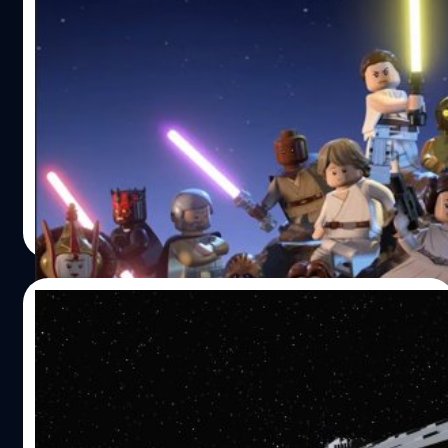
PlayStation 4, Xbox One, Nintendo Switch และ PC…
เปิดข้อมูลตัวละคร DLC เกม LEGO Star
Wars: The Skywalker Saga
เกม LEGO Star Wars: The Skywalker Saga เป็นอีกหนึ่งเกม
ที่มีการเลื่อนวันวางขายมาตลอด เพราะแต่เดิมจะต้องออกในปี
2020 แต่ก็เลื่อนมาเรื่อย ๆ จนได้ออกวางขายในปี 2022 โดย
เกมจะออกในวันที่ 5 เมษายน 2022 และจะวางจำหน่ายบน
Xbox Series X|S, Xbox One, PlayStation 5, PlayStation 4,
วงศกร ปฐมชัยวัฒน์
| 1611 days ago
Nintendo Switch และ PC ล่าสุดมีการเปิดตัว DLC ตัวละคร
Read More
ทั้งหมดที่จะมาอยู่ในเกมออกมาแล้ว โดยตัวละคร DLC จะแบ่ง
ออกเป็นหลายชุด และจะมีการปล่อยตั้งแต่วันแรกที่ออกวาง
ขาย และจะมีตัวละคร DLC อีก 4 ชุดที่จะวางจำหน่ายใน
21/01/2022
สัปดาห์ต่อ ๆ ไป ซึ่งมาจากภาพยนตร์ Starwars และ ซีรีส์ด้วย
รายชื่อตัวละคร เปิดให้โหลดวันที่ 4 เมษายน The…
ปัญหาวัฒนธรรมองค์กรของ TT Games ทำให้
LEGO Star Wars: The Skywalker Saga
ล่าช้า
TT Games มีปัญหาวัฒนธรรมการทำงาน โดยเฉพาะการ
ทำงานล่วงเวลาที่มากเกินไป ตารางการทำงานที่ไม่ยืดหยุ่น