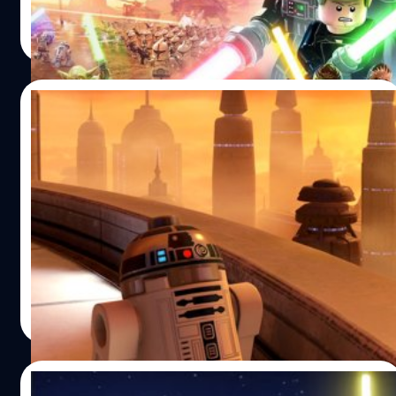
วงศกร ปฐมชัยวัฒน์
| 1608 days ago
Read More
11/03/2022
Warner Bros. Games เผยคลิปเบื้องหลังการ
สร้าง LEGO Star Wars: The Skywalker
Saga
ผู้จัดจำหน่าย Warner Bros. Games และทีมพัฒนา TT
Games ได้ปล่อยคลิปเบื้องหลังการสร้างเกม LEGO Star
Wars: The Skywalker Saga ซึ่งมีไฮไลต์สำคัญอยู่ที่คอนเทนต์
ขนาดใหญ่และการเล่นอย่างอิสระ ในคลิปเบื้องหลังนี้ ทีม
พัฒนา TT Games จะมาบอกเล่าวิธีที่ทำให้กาแล็กซีในเกม
ศุภกร ประเสริฐศิลป์
| 1609 days ago
LEGO Star Wars: The Skywalker Saga มีชีวิตขึ้นมา รวมถึง
Read More
โชว์เอฟเฟกต์ของสภาพอากาศ, สีของท้องฟ้า และราย
ละเอียดอื่น ๆ LEGO Star Wars: The Skywalker Saga มี
กำหนดวางจำหน่ายอย่างเป็นทางการในวันที่ 5 เมษายน 2022
08/03/2022
บนแพลตฟอร์ม PlayStation 5, Xbox Series X|S,