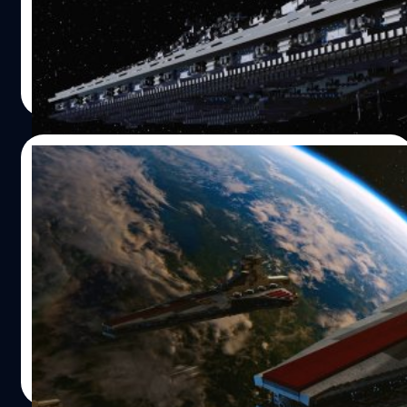
และเครื่องมือที่ล้าหลัง
จตุรวิทย์ เครือวาณิชกิจ
| 1657 days ago
Read More
20/01/2022
LEGO Star Wars: The Skywalker Saga
อาจวางจำหน่าย 5 เมษายนนี้
ข้อมูลจาก Microsoft Store เผยว่า LEGO Star Wars: The
Skywalker Saga อาจวางจำหน่ายในวันที่ 5 เมษายนปีนี้ ซึ่ง
ตรงกับข้อมูลหลุดของทาง Nvidia
จตุรวิทย์ เครือวาณิชกิจ
| 1658 days ago
Read More