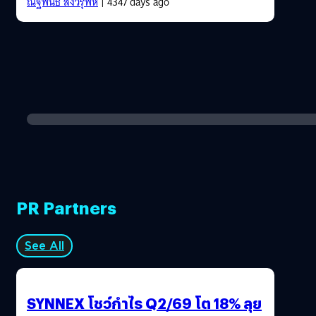
ณัฐพันธ์ ส่งวิรุฬห์
| 4347 days ago
PR Partners
See All
SYNNEX โชว์กำไร Q2/69 โต 18% ลุย