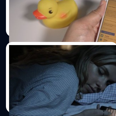
พลังงาน) หรือ Night Shift (โหมดถนอมสายตา) โหมดใด
โหมดหนึ่งจะไม่สามารถเปิดอีกโหมดหนึ่งได้ แต่ตอนนี้ก็มีสื่อ
ต่างประเทศได้ค้นพบวิธีเปิดทั้งสองโหมดพร้อมกันได้แล้วโดย
อาศัยผู้ช่วยอัจฉริยะ Siri นั่นเองครับ
วัชรกุล พัฒนาประทีป
| 3770 days ago
Read More
15/02/2016
ระวัง! หน้าจอมือถือจะทำลายการนอนของ
คุณ…อย่างไร?
ปัจจุบัน คนเรามักจะใช้สมาร์ทโฟนตลอดเวลา ไม่เว้นแม้กระทั่ง
ก่อนนอน ซึ่งส่งผลเสียต่อประสิทธิภาพในการนอนของคุณ
ปรีดี ฤกษ์วลีกุล
| 3826 days ago
Read More