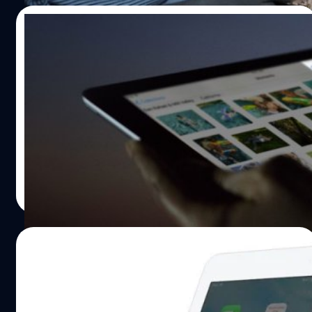
01/02/2016
iOS 9.3 มีฟีเจอร์ Night Shift – Mac,
Windows , Android ก็มี…
หลังจากที่ Apple ได้ปล่อย iOS 9.3 รุ่นเบต้าทั้งในรูปแบบของ
Public Beta และ Developer Beta โดยได้เพิ่มความสามารถ
ใหม่เข้ามา นั่นก็คือ Night Shift ความสามารถที่มาทำหน้าที่
ช่วยรักษาสายตาของผู้ใช้ด้วยการลดแสงให้เป็นโทนอุ่นขึ้นใน
เวลากลางคืน
ศุภกานต์ เหล่ารัตนกุล
| 3839 days ago
Read More
26/01/2016
iOS 9.3 beta 2 มาแล้ว เพิ่ม Night Shift ที่
Control Center