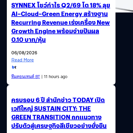
SYNNEX โชว์กำไร Q2/69 โต 18% ลุย
AI–Cloud–Green Energy สร้างฐาน
Recurring Revenue เร่งเครื่อง New
Growth Engine พร้อมจ่ายปันผล
0.10 บาท/หุ้น
06/08/2026
Read More
ทีมคอนเทนต์ BT
| 11 hours ago
ครบรอบ 6 ปี สำนักข่าว TODAY เปิด
เวทีใหญ่ SUSTAIN CITY: THE
GREEN TRANSITION ถกแนวทาง
ปรับตัวสู่เศรษฐกิจสีเขียวอย่างยั่งยืน