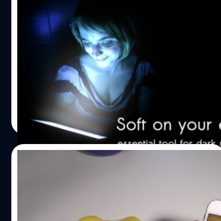
มาแล้ว! วิธีใช้งาน Night Shift หรือโหมด
ถนอมสายตาบนอุปกรณ์ Android!!
โหมด Night Shift กลายมาเป็นฟีเจอร์ที่นิยมกันมากใน
ปัจจุบันเนื่องจากเป็นการลดแสงสีฟ้าเพื่อถนอมสุขภาพสายตา
ของผู้ใช้งานขณะใช้งาน iPhone ในตอนกลางคืน แต่ไม่ใช่แค่
iPhone อย่างเดียวเท่านั้นที่มี ล่าสุดก็มีนักพัฒนาทำ Night
Shift ลง Android แล้วครับ
วัชรกุล พัฒนาประทีป
| 3753 days ago
Read More
10/04/2016
วิธีเปิดโหมดถนอมสายตาพร้อมกับโหมด
ประหยัดพลังงานบน iPhone
โดยปกติแล้วหากเราเปิด Low Power Mode (โหมดประหยัด