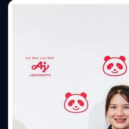
07/08/2026
ทีมคอนเทนต์ BT
| 1 days ago
Read More
อายิโนะโมะโต๊ะ เผยยุทธศาสตร์ Food Technology 
“AminoScience” เจาะอินไซต์ผู้บริโภคและ B2B
บริษัท อายิโนะโมะโต๊ะ (ประเทศไทย) จำกัด จัดงาน The Heartbeat b
แนวคิดการดำเนินธุรกิจและการพัฒนาผลิตภัณฑ์ที่ขับเคลื่อนด้วยเท
ผู้บริโภค ท่ามกลางการเติบโตของตลาด Health & Wellness ในประเทศไท
บาท หรือคิดเป็นสัดส่วนราว 8% ของผลิตภัณฑ์มวลรวมในประเทศ (GDP
ความรู้หลักรูปแบบผลิตภัณฑ์ / โซลูชันกลุ่มเป้าหมายหลักNutrition
ประโยชน์จากกรดอะมิโน)aminoVITAL, AminoNITE,