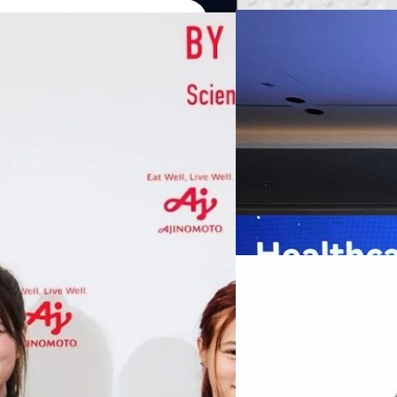
07/08/2026
หัวเว่ยเดินหน้าปฏิวัต
เกมเร่งเครื่อง AI เพื
กรุงเทพฯ, 7 สิงหาคม 2569 — 
Thailand Digital & AI Summi
ชูเทคโนโลยี
พันธมิตรด้านเทคโนโลยีจากไท
ปัญญาประดิษฐ์ (AI) พร้อมประ
ประเทศอย่างเป็นทางการ นายปี
y “AminoScience” ร่วมเปิดเผย
ทีมคอนเทนต์ BT
| 1 days ago
เว่ย เทคโนโลยี่ จำกัด ได้กล่าว
คโนโลยีทางอาหาร และข้อมูลพฤติกรรม
สาธารณสุขไทย และบทบาทของเท
Read More
ประชาชนได้อย่างทั่วถึงมากขึ้น 
ย ซึ่งมีมูลค่ามากกว่า 1.5 ล้านล้าน
มาเปลี่ยนแปลงอุตสาหกรรมสา
06/08/2026
) กลุ่มธุรกิจเทคโนโลยีและองค์
ข้อมูลสุขภาพแบบครบวงจร ตั้งแ
ทางการแพทย์ และผู้บริหารโรง
 & Well-beingAminoScience (การใช้
SYNNEX โชว์กำไร Q2
หลายแห่งในจีน เราเชื่อมั่นว่าค
Recurring Revenue เ
บาท/หุ้น
บริษัท ซินเน็ค (ประเทศไทย) 
ไตรมาส 2 และงวด 6 เดือนแรกข
เติบโตของรายได้อย่างมีนัยสำค