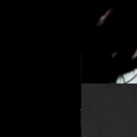
15/11/2023
ต่อต้านไม่ได้ก็ต้องเข
Android ได้
หนึ่งในปัญหาด้านการแชตระหว่า
ทำงานเฉพาะในระบบนิเวศของตัวเอ
พยายามดึงให้ Apple มาใช้หลายคร
ตัว Nothing Chats
้ของตนบนแพลตฟอร์ม X ระบุว่า "บาง
วัชรกุล พัฒนาประทีป
| 997 da
Read More
13/06/2023
หลุดเคส TPU ของ Nothi
ล่าสุดมีภาพหลุดเคส TPU ของ 
แพร่โดย /LEAKS
อลิญฑณัฐน์ กิจชิระสกุล
| 115