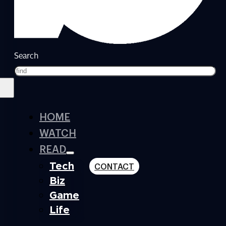
Search
HOME
WATCH
READ
Tech
CONTACT
Biz
Game
Life