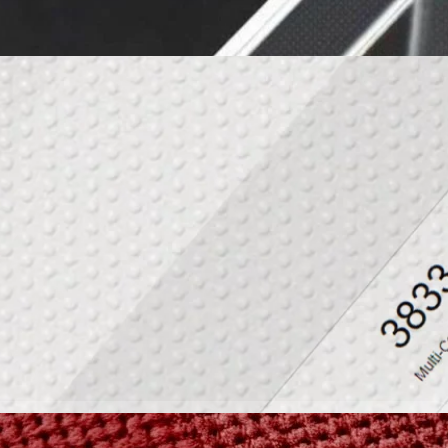
e(2) โผล่บน Geekbench คาดใช้ชิปเซต Snapdragon
ร็ว
Nothing A065' ซึ่งคาดกันว่าเป็น Nothing Phone(2) สมาร์ตโฟนรุ่นใหม่
ench 5 ซึ่งจากข้อมูล CPU คาดใช้ชิปเซ็ต Snapdragon 8+ Gen 1 รุ่นลด
้านี้
go