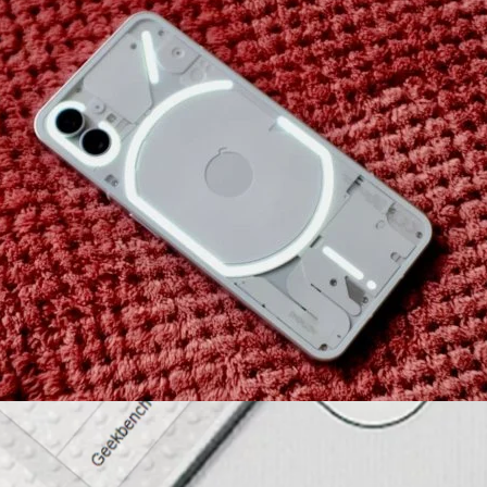
ะเปิดตัวในอเมริกาปลายปีนี้ พร้อมความพรีเมียมกว่าเดิม
Phone (2) เผยว่ามือถือระดับเรือธงรุ่นใหม่จะมาพร้อมกับ "ความพรีเมียมกว่า"
วไปแล้ว
ys ago