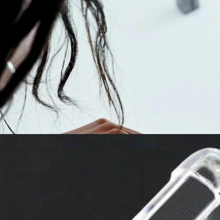
้าร่วม เปิดตัว Nothing Chats แอปที่ทำให้ใช้ iMessage บน
ง iOS และ Android คือฝั่ง iOSมี iMessage หรือระบบแชตของตัวเองที่
งเท่านั้น ผู้ใช้งาน Android อด ในขณะที่ฝั่ง Android มี RCS ที่ Google
ั้ง แต่ก็ไร้วี่แววความสำเร็จ ซึ่ง Nothing ก็ได้เข้ารวมแชตสีฟ้าด้วยการเปิด
ys ago
ng Phone (2) ก่อนเปิดตัวเดือนหน้านี้ !
Nothing Phone 2 ออกมาให้รับชมกันก่อนเปิดตัวด้วย โดยภาพเหล่านี้ถูกเผย
2 days ago