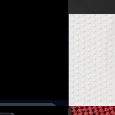
Read More
16/05/2023
คะแนน Nothing Phon
8+ Gen 1 รุ่นลดความเ
คะแนนผลการทดสอบชิปเซ็ตของ '
ของค่าย โผล่บนเว็บไซต์ Geekb
ความเร็วตามที่เคยหลุดมาก่อนหน
กิตติธัช วนิชผล
| 1180 days a
Read More
31/01/2023