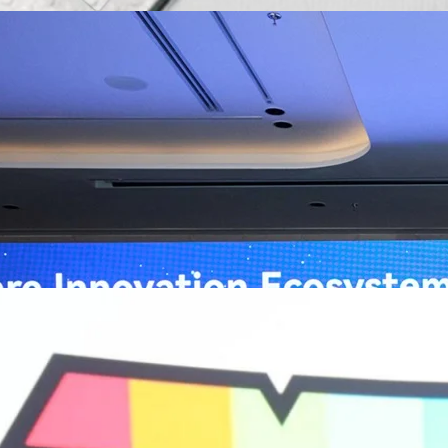
ิวงการสาธารณสุขไทยด้วย AI เปิดตัว 4 นวัตกรรมเปลี่ยน
่อการแพทย์ในประเทศไทย
หัวเว่ย จัดงาน “Huawei AI+ Healthcare Summit” ภายใต้งาน Huawei
t 2026 รวมผู้นำด้านนโยบายสาธารณสุข ผู้บริหารโรงพยาบาลชั้นนำ และ
ยและจีน ร่วมขับเคลื่อนอนาคตของระบบสาธารณสุขไทยด้วยนวัตกรรมและ
กาศความร่วมมือครั้งสำคัญเพื่อยกระดับ Healthcare Ecosystem ของ
เตอร์ จาง ประธานกลุ่มธุรกิจการศึกษาและสาธารณสุขต่างประเทศ บริษัท หัว
ถึงความมุ่งมั่นของหัวเว่ยในการสนับสนุนการเปลี่ยนผ่านสู่ยุคดิจิทัลของระบบ
คโนโลยี AI ในการยกระดับคุณภาพการให้บริการทางการแพทย์ให้เข้าถึง
ภายใต้แนวคิด “AI for Health, Health for All” “วันนี้ปัญญาประดิษฐ์กำลังเข้า
ธารณสุขอย่างรวดเร็ว หัวเว่ยมีประสบการณ์ตรงจากการพัฒนาแพลตฟอร์ม
ต่โครงสร้างพื้นฐานด้านคอมพิวติงไปจนถึงโซลูชัน AI สำหรับผู้ป่วย บุคลากร
พยาบาล ซึ่งได้พิสูจน์ผลสำเร็จแล้วในโรงพยาบาลชั้นนำอย่างโรงพยาบาล
/69 โต 18% ลุย AI–Cloud–Green Energy สร้างฐาน
วามร่วมมือระหว่างหัวเว่ยกับพันธมิตรไทยในวันนี้จะช่วยผลักดันวิสัยทัศน์…
ร่งเครื่อง New Growth Engine พร้อมจ่ายปันผล 0.10
จำกัด (มหาชน) หรือ SYNNEX โชว์ผลการดำเนินงานแข็งแกร่ง กำไรสุทธิ
องปี 2569 เติบโต 17.8% และ 17.7% จากช่วงเดียวกันของปีก่อน สูงกว่าการ
ัญ พร้อมประกาศจ่ายเงินปันผลระหว่างกาล 0.10 บาทต่อหุ้น โดยกำหนดวันที่