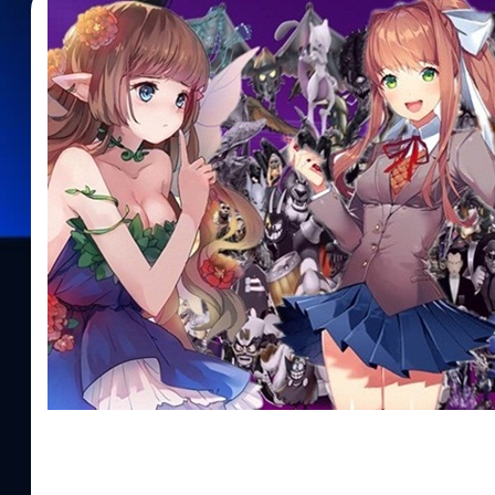
21/09/2019
Wiwat Kerdsomjit
| 2512 days ago
Read More
8 เกมที่ตัวร้ายชนะตอนจบเรื่อง
ในโลกของวีดีโอเกมที่นอกจากกราฟิกของเกมที่พัฒนาขึ้นไปตามยุคสมัย
จนถึงระบบการเล่นแบบใหม่ ๆ ที่นักพัฒนาเกมสร้างกันขึ้นมาแล้ว เราก็จ
ขึ้นมาในเกม ซึ่งบ้างเกมก็มีเนื้อเรื่องที่ซับซ้อให้คนเล่นคิดตามเอาเองว่
บ้าน ๆ ที่ยังคงใช้กันอยู่ตั้งแต่สมัยก่อนแต่ก็ยังคงขายได้ และอีกหนึ่ง
พูดถึงกันก็คือเรื่องราวที่ตัวร้ายเป็นฝ่ายชนะตอนจบ ที่อาจจะหมายถึงตั
หรือตัวเราเองนั่นละที่เป็นตัวร้ายในเกมและทำสำเร็จหรืออาจจะถูกหลอก
ร้ายชนะตอนจบกัน โดยเราจะขอยึดตอนจบที่แท้จริงเท่านั้นในกรณีที่
การเปิดเผยเนื้อหาเรื่องราวภายในเกม Far Cry 5 สุดท้ายสิ่งที่เราทำมาทั
แรกกับเกมที่ใครหลายคนที่เคยเล่นเกมนี้มาจนจบแล้ว คงจะพูดเป็นเสียง
หัวข้อบทความที่สุดเกมหนึ่งเลยทีเดียว เพราะเกม Far Cry 5 นั้นมีตอนจบที
หักมุมแหกโค้งกันแบบที่คนเล่นหลายคนต้องร้องอุทานออกมาดัง ๆ ว่าจ
ว่าที่ตัวเกมจบแบบนี้เพื่อจะปูทางไปสู่ภาคต่อไป) โดยเนื้อเรื่องในเกม F
อำเภอที่เพิ่งมาทำงานใหม่ ๆ ในเมือง Hope County ประเทศสหรัฐอเม