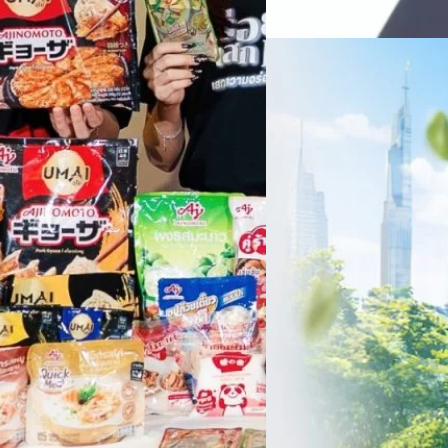
สินค้าไอที สู่การเป็น Digital 
สัดส่วนธุรกิจที่มีมูลค่าเพิ่ม
06/08/2026
ครบรอบ 6 ปี สำนักข่
TRANSITION ถกแนวทางป
เนื่องในโอกาสครบรอบ 6 ปี ส
เปลี่ยนมุมมองเกี่ยวกับการเปล
ประยุกต์ใช้ได้จริง จากผู้แทน
ประเทศไทยควรปรับตัวอย่างไร ? 
ทั้งในมิติของภาครัฐ ภาคธุรกิ
รัตนาภรณ์ ศรีนวลจันทร์
| 1 da
เศรษฐกิจ ปรับห่วงโซ่คุณค่า แล
โดย ศาสตราจารย์ ดร. ยศชนัน 
Read More
วิทยาศาสตร์ วิจัยและนวัตกรร
สามารถนำ Green Tech มาใช้เพ
วรรธน์ นิลกิจศรานนท์ รองประ
Tech
Biz
Game