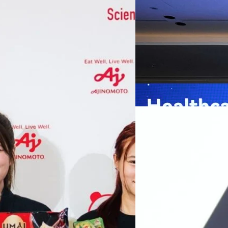
เกมเร่งเครื่อง AI เพื
กรุงเทพฯ, 7 สิงหาคม 2569 — 
Thailand Digital & AI Summi
ชูเทคโนโลยี
พันธมิตรด้านเทคโนโลยีจากไท
ปัญญาประดิษฐ์ (AI) พร้อมประ
ประเทศอย่างเป็นทางการ นายปี
y “AminoScience” ร่วมเปิดเผย
ทีมคอนเทนต์ BT
| 17 hours a
เว่ย เทคโนโลยี่ จำกัด ได้กล่าว
คโนโลยีทางอาหาร และข้อมูลพฤติกรรม
สาธารณสุขไทย และบทบาทของเท
Read More
ประชาชนได้อย่างทั่วถึงมากขึ้น 
ย ซึ่งมีมูลค่ามากกว่า 1.5 ล้านล้าน
มาเปลี่ยนแปลงอุตสาหกรรมสา
06/08/2026
) กลุ่มธุรกิจเทคโนโลยีและองค์
ข้อมูลสุขภาพแบบครบวงจร ตั้งแ
ทางการแพทย์ และผู้บริหารโรง
 & Well-beingAminoScience (การใช้
SYNNEX โชว์กำไร Q2
หลายแห่งในจีน เราเชื่อมั่นว่าค
Recurring Revenue เ
บาท/หุ้น
บริษัท ซินเน็ค (ประเทศไทย) 
ไตรมาส 2 และงวด 6 เดือนแรกข
เติบโตของรายได้อย่างมีนัยสำค
ไม่ได้รับสิทธิปันผล (XD) วันท
ธิดา มงคลสุธี ประธานเจ้าหน้าที
ทีมคอนเทนต์ BT
| 1 days ago
แรกบริษัทเดินหน้าขับเคลื่อน 
Read More