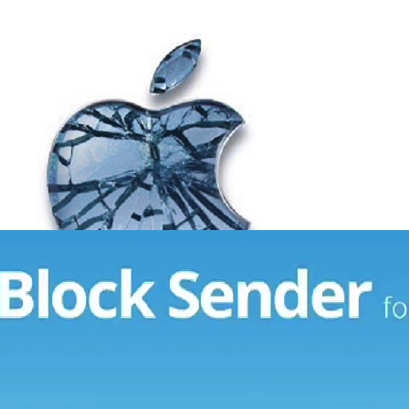
าก Google เผยช่องโหว่ใน OS X ซึ่ง Apple ทำการแก้ไข
ัพเดตเท่านั้น
ง Project Zero Security Team ของ Google เผยถึงช่องโหว่ของระบบปฏิบัติ
 จุด
3 days ago
วันที่ 18 กรกฎาคม 2557 : สแปมนัก เจอสแปมกลับบ้าง
 ตอนที่ 64 - เมื่อ Project Zero ของกูเกิลไปช่วยรักษาความปลอดภัยให้
กาที่ฉายภาพเวลาลงบนมือคุณ - จัดการคนชอบส่งสแปม ด้วยการส่งสแปมคืน
การ ไฮไลท์ ไฮเทค ออกอากาศ : ทุกวันจันทร์ - วันศุกร์ ช่อง Spring News
รับชมรายการอื่น : http://showtime.beartai.com Subscription แบไต๋ได้ที่