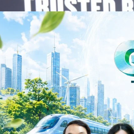
Infrastructure Platform เพื่อรองรับการเติบโตของเศรษฐกิจ AI โดยมุ่งเพิ่ม
 ควบคู่กับการขยายเครือข่ายพันธมิตรเทคโนโลยีระดับโลก…
าว TODAY เปิดเวทีใหญ่ SUSTAIN CITY: THE GREEN
รับตัวสู่เศรษฐกิจสีเขียวอย่างยั่งยืน
ำนักข่าว TODAY จัดงาน SUSTAIN CITY: THE GREEN TRANSITION เวทีแลก
ี่ยนผ่านสู่เศรษฐกิจและสังคมสีเขียว พร้อมนำเสนอแนวทางที่สามารถนำไป
ภาครัฐ ภาคธุรกิจ และผู้เชี่ยวชาญในหลากหลายสาขา ผ่านประเด็นสำคัญว่า
เพื่อเดินหน้าสู่ความยั่งยืนและบรรลุเป้าหมาย Net Zero อย่างเป็นรูปธรรม
จ การเงิน และพลังงาน Green Transitioning: Shifting Systemพลิกโครงสร้าง
ys ago
ะเชื่อมโยงนโยบายกับเทคโนโลยี เพื่อขับเคลื่อนประเทศไทยสู่เศรษฐกิจสีเขียว
วงศ์สวัสดิ์รองนายกรัฐมนตรีและรัฐมนตรีว่าการกระทรวงการอุดมศึกษา
ม Green Transitioning: Decarbonize Unlockร่วมสำรวจแนวทางที่ภาคธุรกิจ
ื่อลดการปล่อยคาร์บอน และเดินหน้าสู่เป้าหมาย Net Zero พบกับ คุณปัณ
ธานกรรมการบริหาร ฝ่ายวิศวกรรมโครงสร้างบริษัท…
Life
SOCIAL MEDIA