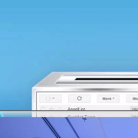
.youtube.com/beartaihilight ช่องทางหลัก:
0 days ago
rtaihitech
ิวงการสาธารณสุขไทยด้วย AI เปิดตัว 4 นวัตกรรมเปลี่ยน