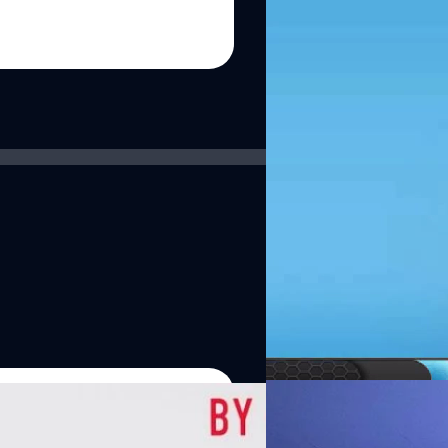
นโลก ซึ่งตัวของเขานั้นคือผู้ที่ถูก
รวมคลิปข่าวย่อย: http://www
Chanasta Amalasathen
| 440
http://www.youtube.com/bea
Read More
07/08/2026
หัวเว่ยเดินหน้าปฏิวัต