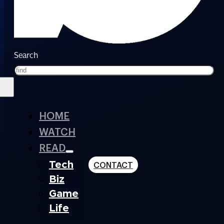
Search
HOME
WATCH
READ
Tech
CONTACT
Biz
Game
Life