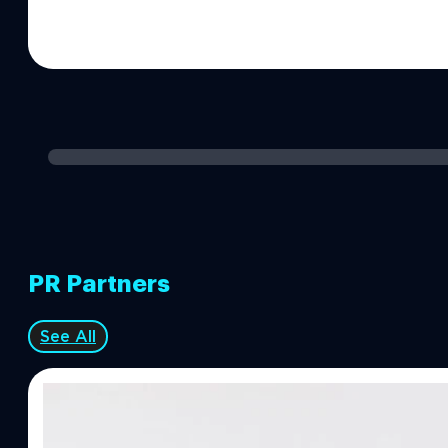
การจับกุมนักเทศน์ชื่อดังอย่าง Joseph Seed ที่กำลังเผยแพร่แนวคิดวันสิ้
พระเจ้าเลือกให้ชี้นำทางผู้คนในเมือง Hope County…
PR Partners
See All
07/08/2026
ทีมคอนเทนต์ BT
| 13 hours ago