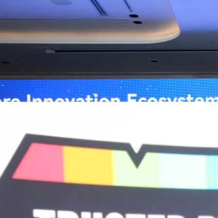
่อการแพทย์ในประเทศไทย
หัวเว่ย จัดงาน “Huawei AI+ Healthcare Summit” ภายใต้งาน Huawei
t 2026 รวมผู้นำด้านนโยบายสาธารณสุข ผู้บริหารโรงพยาบาลชั้นนำ และ
ยและจีน ร่วมขับเคลื่อนอนาคตของระบบสาธารณสุขไทยด้วยนวัตกรรมและ
กาศความร่วมมือครั้งสำคัญเพื่อยกระดับ Healthcare Ecosystem ของ
เตอร์ จาง ประธานกลุ่มธุรกิจการศึกษาและสาธารณสุขต่างประเทศ บริษัท หัว
go
ถึงความมุ่งมั่นของหัวเว่ยในการสนับสนุนการเปลี่ยนผ่านสู่ยุคดิจิทัลของระบบ
คโนโลยี AI ในการยกระดับคุณภาพการให้บริการทางการแพทย์ให้เข้าถึง
ภายใต้แนวคิด “AI for Health, Health for All” “วันนี้ปัญญาประดิษฐ์กำลังเข้า
ธารณสุขอย่างรวดเร็ว หัวเว่ยมีประสบการณ์ตรงจากการพัฒนาแพลตฟอร์ม
ต่โครงสร้างพื้นฐานด้านคอมพิวติงไปจนถึงโซลูชัน AI สำหรับผู้ป่วย บุคลากร
พยาบาล ซึ่งได้พิสูจน์ผลสำเร็จแล้วในโรงพยาบาลชั้นนำอย่างโรงพยาบาล
/69 โต 18% ลุย AI–Cloud–Green Energy สร้างฐาน
วามร่วมมือระหว่างหัวเว่ยกับพันธมิตรไทยในวันนี้จะช่วยผลักดันวิสัยทัศน์…
ร่งเครื่อง New Growth Engine พร้อมจ่ายปันผล 0.10
จำกัด (มหาชน) หรือ SYNNEX โชว์ผลการดำเนินงานแข็งแกร่ง กำไรสุทธิ
องปี 2569 เติบโต 17.8% และ 17.7% จากช่วงเดียวกันของปีก่อน สูงกว่าการ
ัญ พร้อมประกาศจ่ายเงินปันผลระหว่างกาล 0.10 บาทต่อหุ้น โดยกำหนดวันที่
ี่ 19 สิงหาคม 2569 และกำหนดจ่ายเงินปันผลวันที่ 2 กันยายน 2569 นางสาวสุ
่บริหาร บริษัท ซินเน็ค (ประเทศไทย) จำกัด (มหาชน) เปิดเผยว่า ในช่วงครึ่งปี
Business Transformation อย่างต่อเนื่อง ผ่านการยกระดับจากผู้จัดจำหน่าย