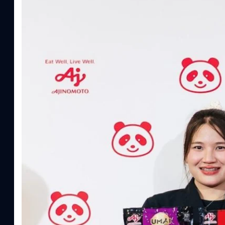
Read More
อายิโนะโมะโต๊ะ เผยยุทธศาสตร์ Food Technology 
“AminoScience” เจาะอินไซต์ผู้บริโภคและ B2B
บริษัท อายิโนะโมะโต๊ะ (ประเทศไทย) จำกัด จัดงาน The Heartbeat b
แนวคิดการดำเนินธุรกิจและการพัฒนาผลิตภัณฑ์ที่ขับเคลื่อนด้วยเท
ผู้บริโภค ท่ามกลางการเติบโตของตลาด Health & Wellness ในประเทศไท
บาท หรือคิดเป็นสัดส่วนราว 8% ของผลิตภัณฑ์มวลรวมในประเทศ (GDP
ความรู้หลักรูปแบบผลิตภัณฑ์ / โซลูชันกลุ่มเป้าหมายหลักNutrition
ประโยชน์จากกรดอะมิโน)aminoVITAL, AminoNITE,