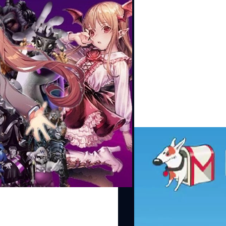
24/01/2015
Project Zero Team จ
แล้วแต่ยังไม่ปล่อยให้อ
ทีมรักษาความปลอดภัยระบบอย่า
การ OS X ของ Apple ทั้งหมด 3
 ระบบการเล่นที่มีทั้งแบบเดิม ๆ ไป
DHANES KAEWMANEE
| 421
ะได้เห็นเรื่องราวแปลก ๆ ที่ถูกเขียน
ามันคืออะไร ไปจนถึงเนื้อเรื่องง่าย ๆ
Read More
เรื่องราวที่แปลกและไม่ค่อยมีคนเอามา
วร้ายสามารถทำสิ่งที่ต้องการสำเร็จ
21/07/2014
ใช้ เรามาดูกันว่ามีเกมอะไรบ้างที่ตัว
บางเกมมีตอนจบหลายแบบ คำเตือน....มี
ไฮไลท์ ไฮเทค ตอน 64 
้งหมดคือเรื่องสูญเปล่า เริ่มต้นเกม
เป็นไร!
เดียวกันว่า เนื้อหาในเกมนี้ตรงกับ
่เรียกว่าตบหน้าผู้เล่น ชนิดที่เรียกว่า
http://youtu.be/G-sOE96GJKo
บแบบนี้จริง ๆ หรอ(ก่อนที่จะทราบ
ลูกค้าแอปเปิล - Ritot นาฬิ
ar Cry 5 จะเล่าถึงตัวเราที่เป็นรองนาย
กลับไป ================ ราย
ริกา และงานแรกที่เราต้องไปทำคือ
19 19:55น. - 20:00น. ช่องทาง