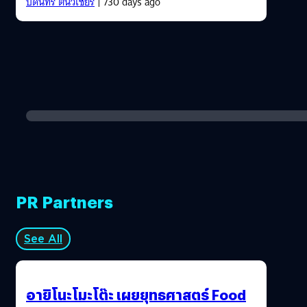
บดินทร์ ตันวิเชียร
| 730 days ago
PR Partners
See All
อายิโนะโมะโต๊ะ เผยยุทธศาสตร์ Food