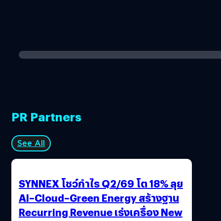
PR Partners
See All
SYNNEX โชว์กำไร Q2/69 โต 18% ลุย
AI–Cloud–Green Energy สร้างฐาน
Recurring Revenue เร่งเครื่อง New