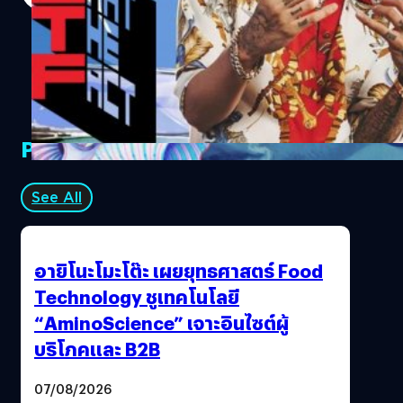
ถูกทำออกมาในสไตล์ฮิปฮอป อาร์แอนด์บี โดยมีกลิ่นอายสไตล์
เจย์ปาร์คเลย ใครที่เป็นแฟนของเจย์ปาร์คอยู่แล้วคงจะชอบ
แน่นอน แต่สำหรับ Twopee เพลงนี้ถือว่ามีความแปลกใหม่
แตกต่างออกไปจากงานเดิมที่เคยทำมา เรียกได้ว่าการฟีเจอริ่
งในครั้งนี้ได้ผลออกมาเป็นที่น่าพอใจ ได้พบกับสิ่งใหม่ที่น่า
สนใจ เจย์ ปาร์ค “Girl its all good Cause u messin with a
PR Partners
real one yeah we might have to have a lil one Girl I’m
at…
See All
อายิโนะโมะโต๊ะ เผยยุทธศาสตร์ Food
Technology ชูเทคโนโลยี
“AminoScience” เจาะอินไซต์ผู้
บริโภคและ B2B
07/08/2026