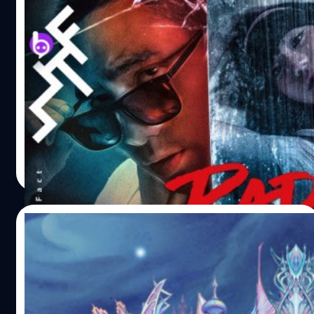
ความสยองของพ่อบ้านใจกล้า “RADAR” ซิง
เกิ้ลใหม่จาก BURIN x TWOPEE Southside
“Radar” เป็นซิงเกิ้ลล่าสุดจาก บุรินทร์ บุญวิสุทธิ์ ที่มาพร้อมกับ
ท่วงทำนองสุดเร้าใจในซาวด์ดนตรียุค 80 กับกรู๊ฟชวนโยก
ไลน์กีตาร์แบบฟังกี้ ผสานไปกับซาวด์ซินธ์เท่ๆ และลูกเบส
แน่นๆ ที่บรรเลงไปบนท่วงทำนองของดนตรีดิสโก้ ฟังก์
“Radar” เป็นการกลับมาร่วมงานกันอีกครั้งของ บุรินทร์ กับ
ธีรพงศ์ เสรีสำราญ
| 2656 days ago
บอย โกสิยพงษ์ ที่หยิบเอาสิ่งที่ทั้งคู่คุยกันเล่นมาขยายออก
Read More
เป็นเพลงเพลงนี้ ที่เล่าเรื่องของชายหนุ่มนักเที่ยวที่เพื่อนชวน
ออกไปตระเวนราตรีด้วยกัน แต่ดันมีแฟนสาวที่ไม่ยอมหลับ
ใหลเป็นอุปสรรคคอยขวางกั้นอยู่ แต่ด้วยใจมันรัก งานนี้แม้
02/04/2019
อาจต้องเสี่ยงกันถึงชีวิต ก็ต้องลองดู ! *ดึกแล้วเธอยังไม่ยอม
เข้านอนและหลับไหล...สักทีนึง ไม่รู้อีกนานเท่าไหร่ฉันจะได้
4B พร้อม Twopee บุกสงกรานต์ RCA ใน
ออกไป...ให้ถึง **เรดาร์มันกระพริบบอกว่าให้รีบไป ไปพบกับ
ATLANTIS WATER FESTIVAL
ความฝันที่ฉันเฝ้ารอไว้ แต่เรื่องจริงชีวิตมันก็ไม่ง่ายดาย เธอไม่
ยอมหลับไหล งานนี้ขนทีมงานคุณภาพมากันแน่นทั้ง บอย โก
“4B” บุก “ATLANTIS WATER FESTIVAL" พร้อมขนทัพศิลปิน