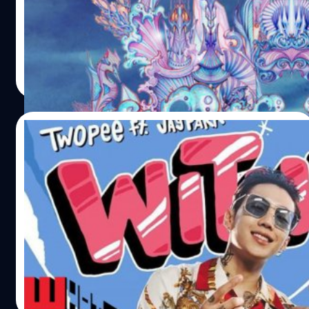
สิยพงษ์ เขียนเนื้อร้อง Cyndi Seui เจ้าพ่ออิเล็คทรอนิคส์มา
ไทย ต่างประเทศ และสาวสวยกว่า 200 คน มารวมตัวกันใน
แต่งทำนอง ส่วน บุรินทร์ และ บอล กันต์ รุจิณรงค์ แห่งวง
อาณาจักรเทศกาลดนตรีแห่งใหม่..ที่มันส์เกินจินตนาการ
อพาร์ตเมนต์คุณป้า เป็นโปรดิวเซอร์ นอกจากนี้ยังมีแขกรับ
เตรียมร่างให้พร้อม แล้วดำดิ่งไประเบิดความมันส์กันให้สุด
เชิญสุดพิเศษ คือ โต้ง TWOPEE Southside มาแร็ปสร้างสีสัน
เหวี่ยงในอาณาจักรใต้บาดาลแห่งใหม่ ที่ตั้งชื่อตามมหานคร
พิทักษ์ จันทร์พลงาม
| 2684 days ago
ผสานพลังกันระหว่างดิสโก้ กับ แร็ป…
แห่งท้องทะเลที่สาบสูญ “Atlantis” กับงาน "ATLANTIS
Read More
WATER FESTIVAL" เทศกาลดนตรีสุดว้าว! ที่จะมาเพิ่มองศา
ความร้อนด้วยความสนุกสุดมันส์แบบนอนสต็อป จากทัพ
ศิลปินดังและทีมดีเจชั้นนำมากมายทั้งในประเทศและต่าง
24/02/2019
ประเทศ นำทีมโดยคลื่นร้อนลูกยักษ์ "Bang Bang Bang",
"TWOPEE SOUTHSIDE" คลื่นฮอตมาแรง “UDT BOY$ +
เมื่อแร็ปไทยและแร็ปเกาหลีมาจับมือกันในซิง
IronBoy", "J$R", "BEN BIZZY + Maiyarap", "P-Hot" และ
เกิ้ลใหม่“WITH YOU” Twopee Southside
คลื่นสุดพีคจากต่างประเทศ “Timwho?”, “Hanmin”, ”Mike
Feat. Jay Park
Cervello", "Cesqeaux", “Snavs" และ ดีเจสุดโหดที่ทุกคนรอ
เป็นอีกหนึ่งการ ฟีเจอริ่งครั้งยิ่งใหญ่ของวงการเพลงไทย เมื่อ
คอย “4B” ที่บินตรงมาเพิ่มความร้อนแรงถึงเมืองไทย ร่วมด้วย
โต้ง Twopee Southside แร็ปเปอร์หนุ่มหล่อขวัญใจชาวไทย
เหล่าสาวสวยสุดฮอตสุดคิวท์จาก TCG Group กว่า 200…
ได้จับมือกับ เจย์ ปาร์ค แร็ปเปอร์หนุ่มผู้รันวงการแร็ปให้แก่
เกาหลีและเอเชีย ทั้งคู่ได้ผสมผสานเคมีจนออกมาเป็น
บทเพลงที่มีชื่อว่า “With You” “With You” เป็นเพลงที่
ธีรพงศ์ เสรีสำราญ
| 2721 days ago
ถ่ายทอดมุมมองที่ Twopee กับเจย์ ปาร์ค มีต่อความสวยงาม
Read More
ของสาวไทยและความประทับใจที่มีต่อคนไทย โดยผลงานนี้