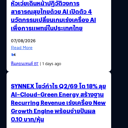
หัวเว่ยเดินหน้าปฏิวัติวงการ
สาธารณสุขไทยด้วย AI เปิดตัว 4
นวัตกรรมเปลี่ยนเกมเร่งเครื่อง AI
เพื่อการแพทย์ในประเทศไทย
07/08/2026
Read More
ทีมคอนเทนต์ BT
| 1 days ago
SYNNEX โชว์กำไร Q2/69 โต 18% ลุย
AI–Cloud–Green Energy สร้างฐาน
Recurring Revenue เร่งเครื่อง New
Growth Engine พร้อมจ่ายปันผล
0.10 บาท/หุ้น