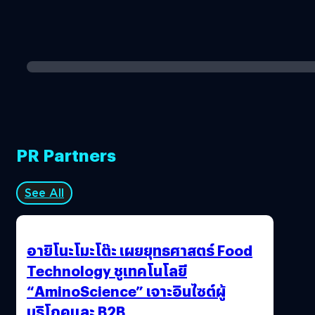
PR Partners
See All
อายิโนะโมะโต๊ะ เผยยุทธศาสตร์ Food
Technology ชูเทคโนโลยี
“AminoScience” เจาะอินไซต์ผู้
บริโภคและ B2B