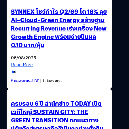
SYNNEX โชว์กำไร Q2/69 โต 18% ลุย
AI–Cloud–Green Energy สร้างฐาน
Recurring Revenue เร่งเครื่อง New
Growth Engine พร้อมจ่ายปันผล
0.10 บาท/หุ้น
06/08/2026
Read More
ทีมคอนเทนต์ BT
| 1 days ago
ครบรอบ 6 ปี สำนักข่าว TODAY เปิด
เวทีใหญ่ SUSTAIN CITY: THE
GREEN TRANSITION ถกแนวทาง
ปรับตัวสู่เศรษฐกิจสีเขียวอย่างยั่งยืน