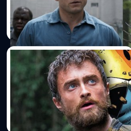
จะได้เข้ามาแทนที่ ฮิว แจ็กแมน (Hugh Jackman) ใน
ภาพยนตร์ ‘Wolverine’ เรื่องถัดไปของมาร์เวล หลังมีข่าวว่า
เขาได้เข้าพูดคุยกับ เควิน ไฟกี (Kevin Feige) ประธานมาร์เวล
สตูดิโอส์ เกี่ยวกับโอกาสในการมารับบทเป็นวูล์ฟเวอรีนของเขา
วิทวัส ปัญญาเลิศวุฒิ
| 1494 days ago
ระหว่างการให้สัมภาษณ์กับ The New York Times นักแสดง
Read More
จากเรื่อง ‘Rocketman’ และ ‘Kingsman’ บอกเป็นนัยว่าเขา
กำลังจะได้มีส่วนร่วมกับจักรวาล MCU ในอนาคตอันใกล้นี้
แถมเมื่อถูกถามว่าใช่บทวูล์ฟเวอรีนหรือไม่? เอเจอร์ตันก็ตอบ
14/03/2022
ว่า “ไม่ผิดถ้าจะคิดแบบนั้น” “ผมตื่นเต้นมาก แต่ผมก็กังวล
เหมือนกัน เพราะฮิวครอบครองบทนี้มานานมาก จนผมเองก็
Daniel Radcliffe พูดถึงข่าวลือที่แฟน ๆ อยาก
คิดว่ามันคงจะยากสำหรับคนอื่นที่จะมาแทนที่เขา แต่ถ้า
ให้เขามาแสดงเป็น Wolverine ใน MCU
สุดท้ายมันได้สร้างขึ้นมา ผมหวังว่าพวกเขาจะเลือกผมนะ”
กระแสที่เรียกร้องให้เอเจอร์ตันมารับบทเป็นวูล์ฟเวอรีนมีมา
หลังการประสบความสำเร็จของ Spider-Man: No Way Home
ตั้งแต่ปี 2019 ซึ่งตัวเอเจอร์ตันเองก็สนใจที่จะมารับไม้ต่อบทนี้
ทำให้เราได้ทราบถึงความเป็นไปได้ในการเปิดพหุจักรวาลของ
จากแจ็กแมนอยู่แล้ว เพราะหากย้อนกลับไปช่วงที่ไฟกีประกา
Marvel Studios และพวกเขาก็เตรียมการหยิบตัวละครในคอมิ
ศว่าแฟรนไชส์ ​​X-Men กำลังจะถูกพัฒนาต่อในจักรวาล MCU
กส์มาดัดแปลงมากขึ้นเรื่อย ๆ และยิ่งเมื่อได้ยินว่า Marvel
เอเจอร์ตันก็ให้สัมภาษณ์กับ Variety ประมาณว่า เขาเองถือ
กำลังเตรียมการสร้าง X-Men กับ Fantastic Four ของพวกเขา
พีรพล สดทรัพย์
| 1606 days ago
เป็นแฟนตัวยงของตัวละครนี้ และคงจะดีไม่น้อยหากเขาได้มี
เอง มันก็สร้างความคาดหวังให้แฟน ๆ เป็นอย่างมากและหนึ่ง
Read More
โอกาสมาแสดงเป็นวูล์ฟเวอรีน “ผมชอบ…
ในตัวละครที่แฟน ๆ คาดหวังที่สุดก็หนีไม่พ้น ‘วูล์ฟเวอรีน