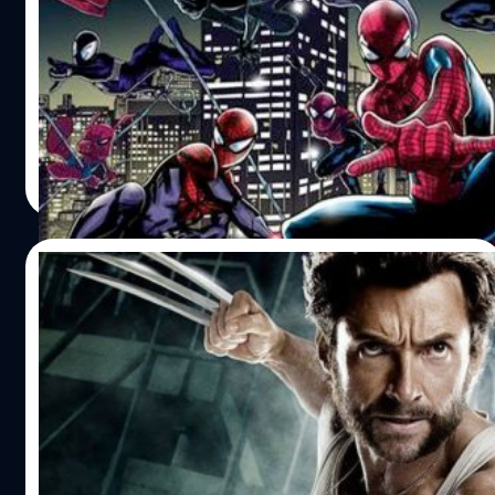
Spider-Man ซูเปอร์ฮีโรผู้มีใยแมงมุมเป็นอาวุธหลัก และเป็น
เอกลักษณ์ประจำตัว ผู้กลายเป็นซูเปอร์ฮีโรที่ได้รับความนิยม
ที่สุดของทางฝั่งมาร์เวล นับถึงวันนี้ Spider-Man ก็มีอายุ 59 ปี
แล้ว นับตั้งแต่ถือกำเนิดมาตั้งแต่ปี 1962 จักรวาลการ์ตูนขอ
งมาร์เวล ก็มี Spider-Man ออกมาแล้ว 14 เวอร์ชัน รวมแล้วมี
สุชยา เกษจำรัส
| 1678 days ago
หนังสือการ์ตูน Spider-Man มากกว่า 500 เล่ม กลายเป็นตัว
Read More
การ์ตูนที่มีค่ามากที่สุดของมาร์เวล โดยที่เป็นเอกลักษณ์ของ
ทางฝั่งมาร์เวลแบบเพียว ๆ เพราะไม่มีซูเปอร์ฮีโรที่มีพลัง
คล้ายคลึงกันกับทางฝั่งดีซี แน่นอนว่าระยะเวลาที่ยาวนาน
10/07/2021
ขนาดนี้ ย่อมมีเรื่องราวต่าง ๆ เกิดขึ้นกับ Spider-Man มากมาย
หลาย ๆ เรื่องก็ไม่ได้ถูกนำมาขยายต่อในเวอร์ชันภาพยนตร์ ถึง
ฮิว แจ็กแมน เคยพลาดใช้กรงเล็บวูล์ฟเวอรีน
ตรงนี้ผู้เขียนจึงขอหยิบยก 15 เรื่อง สุดประหลาดที่เชื่อว่าแฟน
แทงสตั๊นสาวเข้าที่แขนจนแผลลึกเป็นรู
ๆ Spider-Man น่าจะยังไม่เคยรับรู้กันมาก่อน
เมื่อสัปดาห์ที่ผ่านมา ฮิวจ์ แจ็กแมน (HUGH JACKMAN) เพิ่ง
โพสต์ภาพลงอินสตาแกรมอันเป็นการสร้างเสียงฮือฮาในวงการ
อย่างมาก เพราะเป็นภาพแขนขวาของวูล์ฟเวอรีนที่มาพร้อม 3
กรงเล็บอะดาแมนเทียมอันเป็นเอกลักษณ์ ทำเอาแฟนคลับต่าง