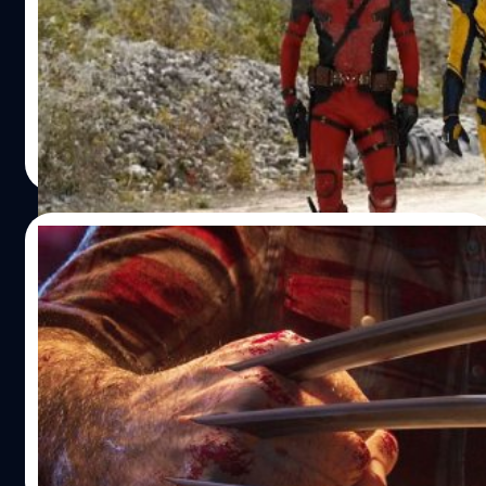
‘Deadpool 3’
ฮิว แจ็กแมนแมนได้แชร์ภาพของเขากำลังสวมชุด Wolverine
สีเหลืองสุดคลาสสิกอันโดดเด่นจากเวอร์ชันคอมิกในระหว่าง
ถ่ายทำ 'Deadpool 3'
ปรีดี ฤกษ์วลีกุล
| 1122 days ago
Read More
03/02/2023
ข่าวลือ เกม Marvel’s Wolverine จะมาแนวกึ่ง
Open World และจะได้เรต M
เกม Marvel's Wolverine จะไม่ได้ใช้แนว Open World แบบ
เต็มรูปแบบ แต่จะมาแนวกึ่ง Open World แทน
วงศกร ปฐมชัยวัฒน์
| 1280 days ago
Read More