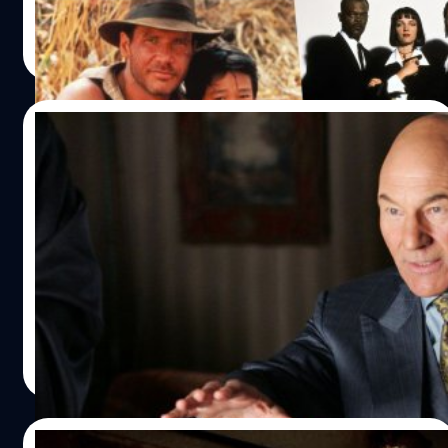
ประภาส อยู่เย็น
| 1387 days ago
Read More
15/10/2022
Patrick Stewart กลายเป็นนักแสดงที่รับบท
ในหนัง Marvel ยาวนานที่สุดในโลก
เซอร์ แพทริก สจวร์ต (Patrick Stewart) กลายเป็นเจ้าของ
สถิติเป็นนักแสดงที่รับบทเป็นตัวละครในภาพยนตร์ของ
Marvel ยาวนานที่สุดในโลก ตามสถิติของกินเนสส์ เวิลด์ เร็ค
คอร์ด (Guinness World Records)
ประภาส อยู่เย็น
| 1391 days ago
Read More
28/09/2022