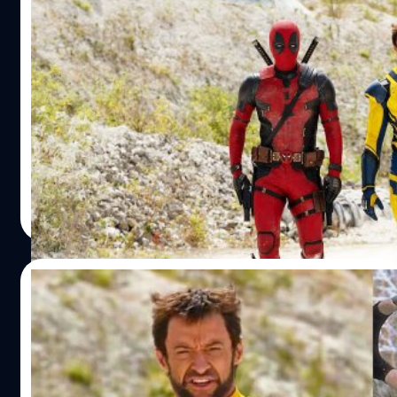
‘Deadpool 3’ ถ่ายทำเสร็จแล้ว: Hugh
Jackman กล่าว “รัก” การทำงานมาก แต่
“เกลียด” การเทรนนิงและควบคุมอาหาร
ฮิว แจ็กแมน ได้โพสต์บน X เปิดเผยว่า 'Deadpool 3' ได้ถ่ายทำ
เสร็จแล้ว โดยเขาได้เปิดเผยความรู้สึกในการถ่ายทำ
ภาพยนตร์เรื่องนี้
ปรีดี ฤกษ์วลีกุล
| 924 days ago
Read More
04/12/2023
‘Deadpool 3’ นำอีกหนึ่งตัวละครสำคัญจาก
‘X-Men’ มาสู้กับ Wolverine อีกครั้ง
Mirror เปิดเผยภาพล่าสุดจากกองถ่าย 'Deadpool 3' ที่ วูล์ฟเว