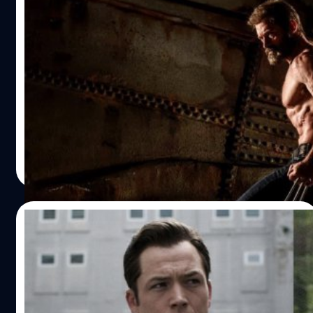
Ryan Reynold ยืนยัน Hugh Jackman เตรียม
กลับมารับบท วูล์ฟเวอรีน อีกครั้งใน
‘Deadpool 3’ แน่นอน!
ไรอัน เรย์โนลด์ (Ryan Reynolds) ปล่อยคลิปประกาศว่า ฮิว
แจ็กแมน (Hugh Jackman) เตรียมกลับมารับบทวูล์ฟเวอรีน
(Wolverine) ใน'Deadpool 3' แน่นอน
ประภาส อยู่เย็น
| 1408 days ago
Read More
04/07/2022
Taron Egerton กลายเป็นว่าที่ ‘วูล์ฟเวอรีน’
คนต่อไป หลังเข้าคุยประธานมาร์เวลแล้ว
ทารอน เอเจอร์ตัน (Taron Egerton) ออกมาแย้มว่า ตนกำลัง