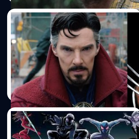
(Wolverine)’ นี่แหละ
21/02/2022
ลือ! ‘Doctor Strange 2’ อาจเปิดตัว
Wolverine (ที่ไม่ใช่ ฮิว แจ็กแมน) ในจักรวาล
MCU
Joseph Deckelmeier ผู้รายงานข่าววง ได้โพสต์ทวีตเกี่ยวกับ
ข่าวลือว่าสุดว่า จะมีการเปิดตัว Wolverine สำหรับจักรวาล
MCU ใน 'Doctor Strange in the Multiverse of Madness'
ด้วย
ปรีดี ฤกษ์วลีกุล
| 1627 days ago
Read More
01/01/2022
15 เรื่องราวสุดประหลาดที่คุณไม่เคยรู้เกี่ยวกับ
Spider-Man