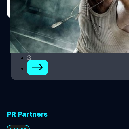
ตีความไปว่า แจ็กแมนจะกลับมาสวมบทบาทเป็นวูล์ฟเวอรีนอีก
สุชยา เกษจำรัส
| 1853 days ago
ครั้งในจักรวาลภาพยนตร์มาร์เวล แม้ว่าตัวละครวูล์ฟเวอรีนข
Read More
องเขาจะตายไปแล้วในหนัง Logan (2017) ก็ตาม ซึ่งผลลัพธ์
จะเผยออกมาอย่างไรก็คอยติดตามข่าวคืบหน้ากันต่อไป แต่
ความเป็นไปได้ที่แจ็กแมนจะกลับมานั้นก็เป็นไปได้ยาก เพราะ
1
วันนี้เขาก็เข้าสู่วัย 52 ปีไปแล้ว เขาสวมบทบาทวูล์ฟเวอรีนมา
ยาวนานถึง 17 ปีแล้วด้วย
2
3
PR Partners