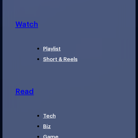
Watch
Playlist
Short & Reels
Read
Tech
Biz
Game