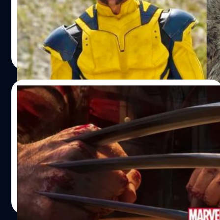
อรีน ที่รับบทโดย ฮิว แจ็กแมน กำลังต่อสู้กับศัตรูในป่าที่
ปกคลุมด้วยหิมะ
ปรีดี ฤกษ์วลีกุล
| 976 days ago
Read More
15/11/2023
พบข้อมูลเกม ‘Marvel’s Wolverine’ อาจจะ
ออกเร็วกว่าที่คิด
หนึ่งในทีมงานสร้างเกม Marvel's Wolverine ที่กำหนดออก
วางขายในปี 2024
วงศกร ปฐมชัยวัฒน์
| 994 days ago
Read More