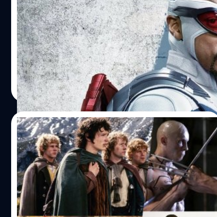
อมโยง Eternals และ Wolverine เข้าสู่
จักรวาลภาพยนตร์มาร์เวล
ข่าวลือล่าสุดมาจาก แดเนียล ริชต์แมน (Daniel Richtman)
เจ้าเก่า เขาผู้นี้คือผู้ปล่อยข่าววงในสายบันเทิง ก่อนที่จะมีการ
แถลงข่าวเป็นทางการเสียอีก และเมื่อใดที่เขาให้ข่าวเกี่ยวกับ
มาร์เวล จะค่อนข้างตรง ล่าสุดริชต์แมนออกมาเผยว่าเนื้อหา
ของ Captain America 4 จะทำหน้าที่เปิดตัว Wolverine เข้าสู่
สุชยา เกษจำรัส
| 1317 days ago
จักรวาลภาพยนตร์มาร์เวล เขาเผยพล็อตเรื่องสั้น ๆ ไว้ว่า "เป็น
Read More
เรื่องราวของกรณีพิพาทระดับสากลเพื่อช่วงชิงโลหะล้ำค่าชนิด
ใหม่ที่ชื่อว่า 'อะดาแมนเทียม' " แต่ 'อะดาแมนเทียม' นั้น ไม่ใช่
ของใหม่สำหรับแฟน ๆ มาร์เวล แต่อย่างใด เรารู้กันดีอยู่แล้วว่า
19/10/2022
มันคือโลหะที่เป็นทั้งกระดูกและกรงเล็บของ Wolverine
ปี 2022 นี่เป็นปีแห่งการ Reunion จริง ๆ นะ:
10 โมเมนต์รียูเนียนน่าประทับใจของฮอลลีวูด
ตลอดทั้งปี 2022 นี้เป็นปีที่มีความน่าสนใจร่วมกันอย่างหนึ่งคือ
เป็นปีแห่งการกลับมารวมตัวกันอีกครั้ง หรือที่เรียกกันว่า รี
ยูเนียน (Reunion) ของวงการบันเทิงฮอลลีวูดอย่างชนิดที่เรียก
ว่าน่าบังเอิญอย่างแปลกใจ