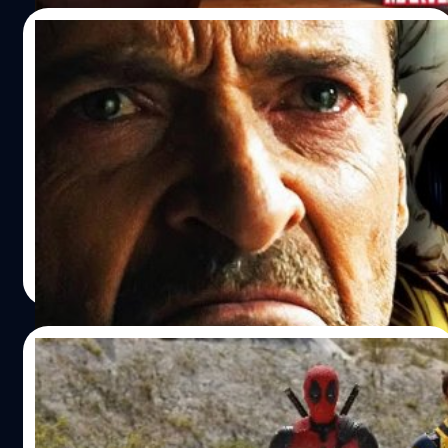
15/09/2023
ไม่แกร่งอย่างที่คิดหรอก Wolverine มีจุดอ่อน
รุนแรงที่คนธรรมดาอย่างเรา ๆ ก็สามารถ
เอาชนะได้
ในจำนวนมนุษย์กลายพันธุ์ทั้งหมดในจักรวาล X-Men นั้น ต้อง
ยกให้ วูลฟ์เวอรีน (Wolverine) เป็นมนุษย์กลายพันธุ์รายที่มี
พิษสงมากสุดและเป็นอมตะที่สุด เพราะความสามารถในการ
รักษาและฟื้นคืนสภาพร่างกายตัวเองได้นั่นเอง บวกกับการมี
กรงเล็บอะดาแมนเทียมที่เป็นอาวุธทรงพลัง ทั้งแข็งแกร่งและมี
สุชยา เกษจำรัส
| 1056 days ago
ความคบกริบ ตัดทุกสิ่งทุกอย่างได้ขาดหมด แต่แล้ว เนื้อหาใน
Read More
หนังสือการ์ตูน 'Wolverine' เล่มหนึ่งก็ได้เผยจุดอ่อนของเขา ที่
ช่างดูธรรมดาเสียจนใคร ๆ ก็สามารถกำราบเขาลงได้
11/07/2023
ถูกใจแฟน ๆ ! Hugh Jackman สวมชุด
Wolverine สีเหลืองสุดคลาสสิกจากคอมิกใน