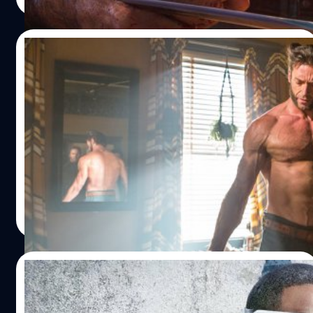
09/01/2023
Hugh Jackman เร่งฟิตหุ่น 6 เดือน เพื่อรับบท
Wolverine ใน ‘Deadpool 3’
ฮิว แจ็กแมน ได้ให้สัมภาษณ์เกี่ยวกับว่าเขามีเวลา 6 เดือน เพื่อ
จะทำร่างกายให้พร้อมรับบท Wolverine ซูเปอร์ฮีโรจอม
แหกคอกใน Deadpool 3
ปรีดี ฤกษ์วลีกุล
| 1305 days ago
Read More
28/12/2022
ข่าวลือ Captain America 4 อาจจะทำหน้าที่เชื