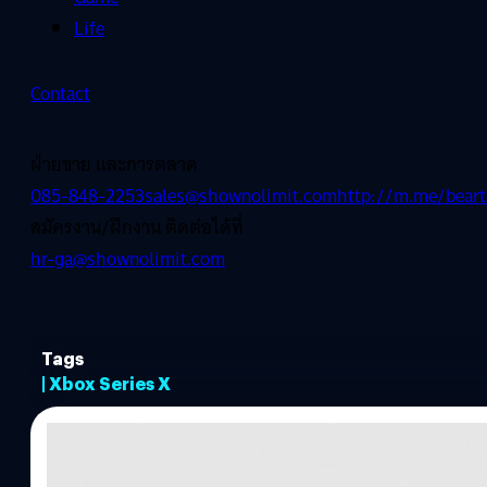
Life
Contact
ฝ่ายขาย และการตลาด
085-848-2253
sales@shownolimit.com
http://m.me/beart
สมัครงาน/ฝึกงาน ติดต่อได้ที่
hr-ga@shownolimit.com
Tags
| Xbox Series X
29/01/2025