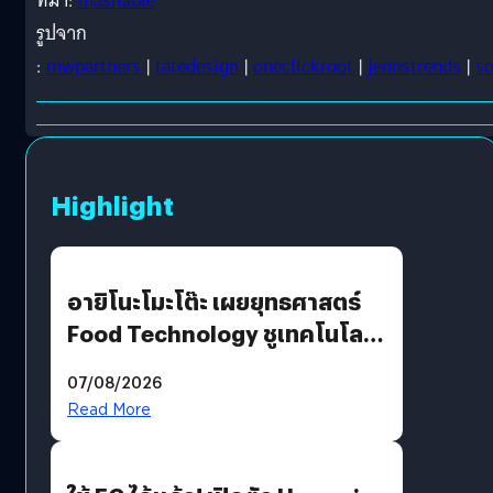
ที่มา:
mashable
รูปจาก
:
mwpartners
|
tatedesign
|
oneclickroot
|
jennstrends
|
so
Highlight
อายิโนะโมะโต๊ะ เผยยุทธศาสตร์
Food Technology ชูเทคโนโลยี
“AminoScience” เจาะอินไซต์ผู้
07/08/2026
บริโภคและ B2B
Read More