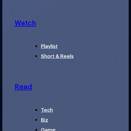
Watch
Playlist
Short & Reels
Read
Tech
Biz
Game