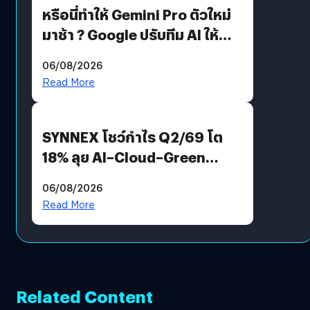
หรือนี่ทำให้ Gemini Pro ตัวใหม่
มาช้า ? Google ปรับทีม AI ให้
Demis Hassabis ลุยพัฒนา
06/08/2026
AGI
Read More
SYNNEX โชว์กำไร Q2/69 โต
18% ลุย AI–Cloud–Green
Energy สร้างฐาน Recurring
06/08/2026
Revenue เร่งเครื่อง New
Read More
Growth Engine พร้อมจ่าย
ปันผล 0.10 บาท/หุ้น
Related Content