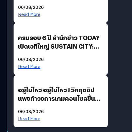
Energy สร้างฐาน Recurring
06/08/2026
Revenue เร่งเครื่อง New
Read More
Growth Engine พร้อมจ่าย
ปันผล 0.10 บาท/หุ้น
ครบรอบ 6 ปี สำนักข่าว TODAY
เปิดเวทีใหญ่ SUSTAIN CITY:
THE GREEN TRANSITION ถก
06/08/2026
แนวทางปรับตัวสู่เศรษฐกิจสี
Read More
เขียวอย่างยั่งยืน
อยู่ไม่ไหว อยู่ไม่ไหว ! วิกฤตชิป
แพงทำวงการเกมคอนโซลขึ้น
ราคายับ แบบนี้เกมเมอร์อยู่ยังไง
06/08/2026
?
Read More