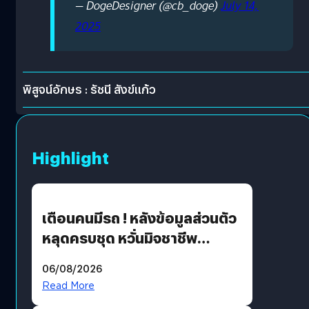
— DogeDesigner (@cb_doge)
July 14,
2025
พิสูจน์อักษร : รัชนี สังข์แก้ว
Highlight
เตือนคนมีรถ ! หลังข้อมูลส่วนตัว
หลุดครบชุด หวั่นมิจชาชีพ
สวมรอย ล่าสุดพบแล้วเกิดจาก
06/08/2026
รหัสผ่านหลุด ไม่ใช่แฮ็กเกอร์
Read More