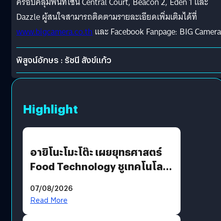
ครอบคลุมพื้นที่โซน Central Court, Beacon 2, Eden 1 และ
Dazzle ผู้สนใจสามารถติดตามรายละเอียดเพิ่มเติมได้ที่
www.bigcamera.co.th
และ Facebook Fanpage: BIG Camera
พิสูจน์อักษร : รัชนี สังข์แก้ว
Highlight
อายิโนะโมะโต๊ะ เผยยุทธศาสตร์
Food Technology ชูเทคโนโลยี
“AminoScience” เจาะอินไซต์ผู้
07/08/2026
บริโภคและ B2B
Read More