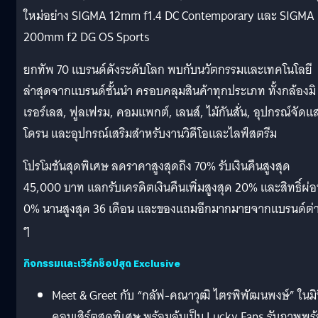
ใหม่อย่าง SIGMA 12mm f1.4 DC Contemporary และ SIGMA
200mm f2 DG OS Sports
ยกทัพ 70 แบรนด์ดังระดับโลก พบกับนวัตกรรมและเทคโนโลยี
ล่าสุดจากแบรนด์ชั้นนำ ครอบคลุมสินค้าทุกประเภท ทั้งกล้องมิ
เรอร์เลส, ฟูลเฟรม, คอมแพกต์, เลนส์, ไม้กันสั่น, อุปกรณ์จัดแ
โดรน และอุปกรณ์เสริมสำหรับงานวิดีโอและไลฟ์สตรีม
โปรโมชันสุดพิเศษ ลดราคาสูงสุดถึง 70% รับเงินคืนสูงสุด
45,000 บาท แลกรับเครดิตเงินคืนเพิ่มสูงสุด 20% และสิทธิ์ผ่
0% นานสูงสุด 36 เดือน และของแถมอีกมากมายจากแบรนด์ต่
ๆ
กิจกรรมและเวิร์กช็อปสุด Exclusive
Meet & Greet กับ “กลัฟ-คณาวุฒิ ไตรพิพัฒนพงษ์” ในมิ
คอนเสิร์ตสุดพิเศษ พร้อมลุ้นเป็น Lucky Fans รับภาพพร