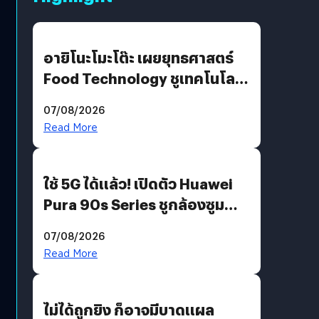
อายิโนะโมะโต๊ะ เผยยุทธศาสตร์
Food Technology ชูเทคโนโลยี
“AminoScience” เจาะอินไซต์ผู้
07/08/2026
บริโภคและ B2B
Read More
ใช้ 5G ได้แล้ว! เปิดตัว Huawei
Pura 90s Series ชูกล้องซูม
200 MP ในรุ่นท็อป
07/08/2026
Read More
ไม่ได้ถูกยิง ก็อาจมีบาดแผล