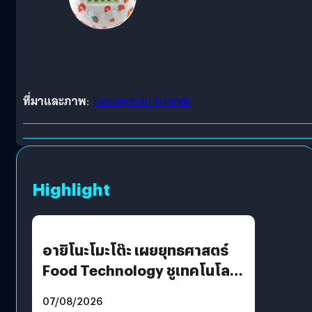
ที่มาและภาพ
:
Tamagotchi Friends
Highlight
อายิโนะโมะโต๊ะ เผยยุทธศาสตร์
Food Technology ชูเทคโนโลยี
“AminoScience” เจาะอินไซต์ผู้
07/08/2026
บริโภคและ B2B