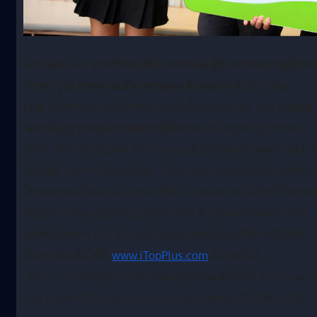
AIS
SME
โดย
นายวีรชัย พัชโรภาสวงศ์ ผู้ช่วยกรรมการผู้อำน
การอาวุ
โส สายงานบริหารกลุ่มลูกค้าองค์กร
จับมือ
iTop
Plus
ผู้นำด้านการบริการตลาดออนไลน์
ครบวงจร โดย
นายพล
ธนาปัญญาวรคุณ
กรรมการผู้จัดการ
เอาใจลูกค้าผู้ประกอบ
ธุรกิจ
SME
ทั่วประเทศ ด้วยการมอบสิทธิพิเศษส่
วนลดการสร้าง
เว็บไซต์ ในราคาเริ่มต้นเพียง
3,500
บาท และเมื่อสมัครแพ็
กเก
โฆษณาออนไลน์บน
Google
หรือ
Facebook
จะได้รับฟรีโฆษณ
เพิ่มอีก
1
เดือน ผู้ประกอบธุรกิจ
SME
ทั่วประเทศที่สนใจ เพียง
สมัครแพ็กเกจ
AIS
3G SME
และดูรายละเอียดวิธีการรับสิทธิ
พิเศษเพิ่มเติมได้ที่
www.iTopPlus.com
ตั้งแต่วันนี้
–
30
ก.ย.
57
หรือสอบถามรายละเอียดเพิ่มเติ
มได้ที่
AIS Corpor
Call Center 1149
และ
iTop Plus Call Center 02-934-3402