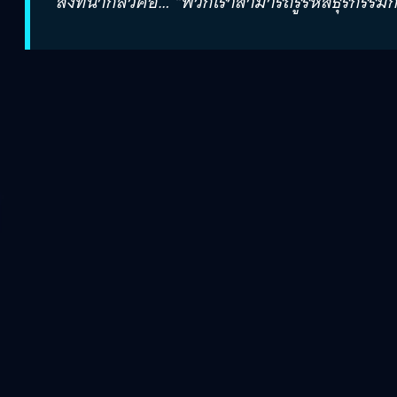
สิ่งที่น่ากลัวคือ… “พวกเราสามารถรู้รหัสธุรกรร