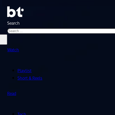
Search
Watch
Playlist
Short & Reels
Read
Tech