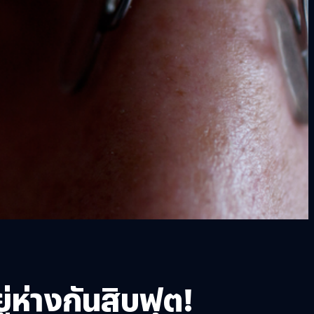
่ห่างกันสิบฟุต!