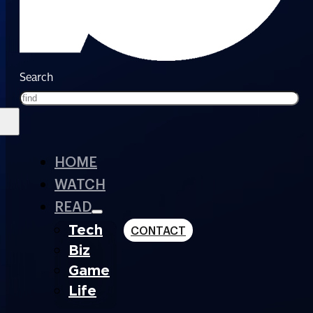
Search
HOME
WATCH
READ
Tech
CONTACT
Biz
Game
Life