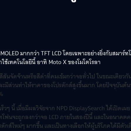
ใช้จอ AMOLED มากกว่า TFT LCD โดยเฉพาะอย่างยิ่งกับสมาร์
ันมาใช้เทคโนโลยีนี้ อาทิ Moto X ของโมโตโรลา
ห้สีสันจัดจ้านหรือสีดำที่คมเข้มกว่าจอทั่วไป ในขณะเดียวกั
มีส่วนทำให้ราคาของโปรดักส์สูงขึ้นมาก โดยปัจจุบันต้น
0%
 นี้ เมื่อมีผลวิจัยจาก NPD DisplaySearch ได้เปิดเผย
ร์ทโฟนจะถูกลงกว่าจอ LCD ภายในสองปีนี้ และในอนาคต
ส์ใหม่ๆ มากขึ้น และเป็นทางเลือกให้ผู้บริโภคได้มีตัวเ