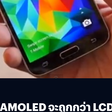
จอ AMOLED จะถูกกว่า LC