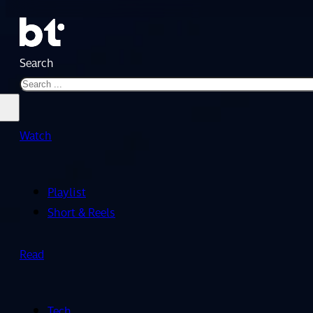
Search
Watch
Playlist
Short & Reels
Read
Tech