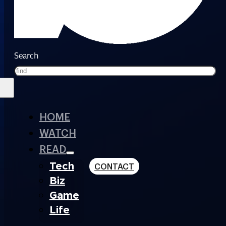
Search
HOME
WATCH
READ
Tech
CONTACT
Biz
Game
Life