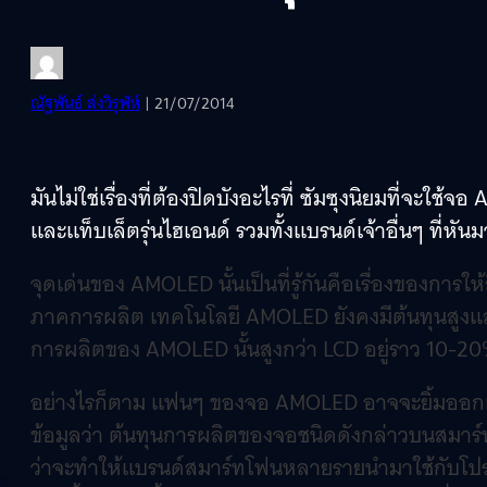
ณัฐพันธ์ ส่งวิรุฬห์
| 21/07/2014
มันไม่ใช่เรื่องที่ต้องปิดบังอะไรที่ ซัมซุงนิยมที่จะ
และแท็บเล็ตรุ่นไฮเอนด์ รวมทั้งแบรนด์เจ้าอื่นๆ ที่ห
จุดเด่นของ AMOLED นั้นเป็นที่รู้กันคือเรื่องของการใ
ภาคการผลิต เทคโนโลยี AMOLED ยังคงมีต้นทุนสูงและ
การผลิตของ AMOLED นั้นสูงกว่า LCD อยู่ราว 10-2
อย่างไรก็ตาม แฟนๆ ของจอ AMOLED อาจจะยิ้มออกเร็วๆ
ข้อมูลว่า ต้นทุนการผลิตของจอชนิดดังกล่าวบนสมา
ว่าจะทำให้แบรนด์สมาร์ทโฟนหลายรายนำมาใช้กับโปรดัก