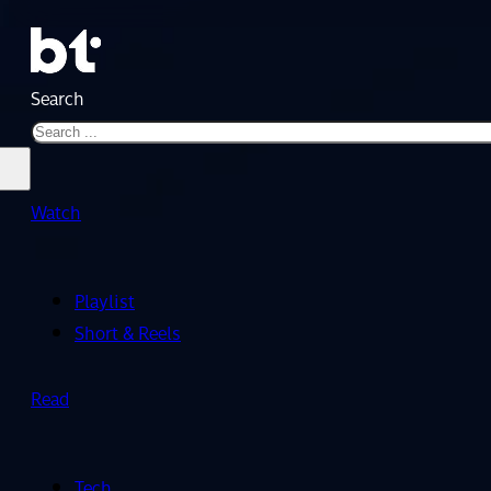
Search
Watch
Playlist
Short & Reels
Read
Tech