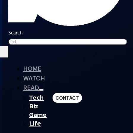
Search
HOME
WATCH
READ
Tech
CONTACT
Biz
Game
Life