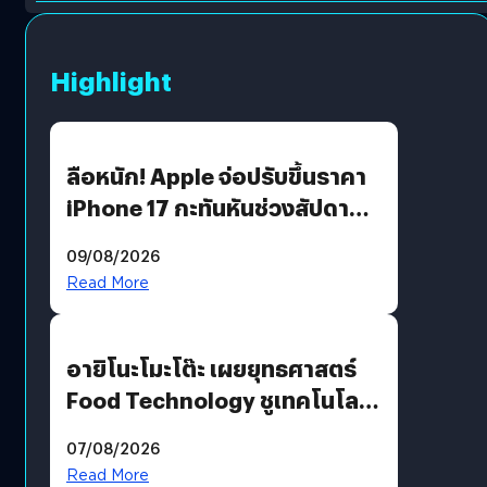
Highlight
ลือหนัก! Apple จ่อปรับขึ้นราคา
iPhone 17 กะทันหันช่วงสัปดาห์ที่
10 สิงหาคมนี้
09/08/2026
Read More
อายิโนะโมะโต๊ะ เผยยุทธศาสตร์
Food Technology ชูเทคโนโลยี
“AminoScience” เจาะอินไซต์ผู้
07/08/2026
บริโภคและ B2B
Read More