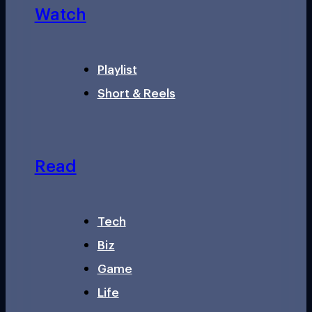
Watch
Playlist
Short & Reels
Read
Tech
Biz
Game
Life