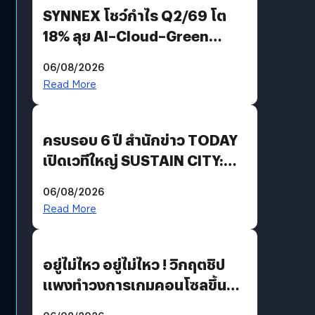
SYNNEX โชว์กำไร Q2/69 โต
18% ลุย AI–Cloud–Green
Energy สร้างฐาน Recurring
06/08/2026
Revenue เร่งเครื่อง New
Read More
Growth Engine พร้อมจ่าย
ปันผล 0.10 บาท/หุ้น
ครบรอบ 6 ปี สำนักข่าว TODAY
เปิดเวทีใหญ่ SUSTAIN CITY:
THE GREEN TRANSITION ถก
06/08/2026
แนวทางปรับตัวสู่เศรษฐกิจสี
Read More
เขียวอย่างยั่งยืน
อยู่ไม่ไหว อยู่ไม่ไหว ! วิกฤตชิป
แพงทำวงการเกมคอนโซลขึ้น
ราคายับ แบบนี้เกมเมอร์อยู่ยังไง