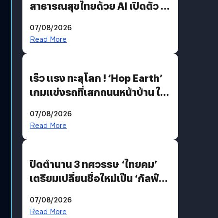
สาธารณสุขไทยด้วย AI เปิดตัว 4
นวัตกรรมเปลี่ยนเกมเร่งเครื่อง
07/08/2026
AI เพื่อการแพทย์ในประเทศไทย
Read More
เร็ว แรง ทะลุโลก ! ‘Hop Earth’
เกมแข่งรถที่เสกถนนหน้าบ้าน ให้
เป็นสนามแข่ง
07/08/2026
Read More
ปิดตำนาน 3 ทศวรรษ ‘ไทยคม’
เตรียมเปลี่ยนชื่อใหม่เป็น ‘กัลฟ์
สเปซ เทคโนโลยี’ ลุยธุรกิจ
07/08/2026
อวกาศเต็มสูบ
Read More