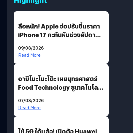
ลือหนัก! Apple จ่อปรับขึ้นราคา
iPhone 17 กะทันหันช่วงสัปดาห์ที่
10 สิงหาคมนี้
09/08/2026
Read More
อายิโนะโมะโต๊ะ เผยยุทธศาสตร์
Food Technology ชูเทคโนโลยี
“AminoScience” เจาะอินไซต์ผู้
07/08/2026
บริโภคและ B2B
Read More
ใช้ 5G ได้แล้ว! เปิดตัว Huawei