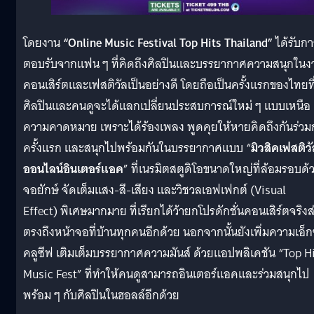
โดยงาน
“Online Music Festival Top Hits Thailand”
ได้รับกา
ตอบรับจากแฟน ๆ ที่คิดถึงศิลปินและบรรยากาศความสนุกในง
คอนเสิร์ตและเฟสติวัลเป็นอย่างดี โดยถือเป็นครั้งแรกของไทยที
ศิลปินและคนดูจะได้แลกเปลี่ยนประสบการณ์ใหม่ ๆ แบบเหนือ
ความคาดหมาย เพราะได้ร้องเพลง พูดคุยให้หายคิดถึงกันร่วม
ครั้งแรก และสนุกไปพร้อมกันในบรรยากาศแบบ “
มิวสิคเฟสติว
ออนไลน์อินเตอร์แอค
” ที่เนรมิตสตูดิโอขนาดใหญ่ที่ล้อมรอบด้
จอยักษ์ จัดเต็มแสง-สี-เสียง และวิชวลเอฟเฟกต์ (Visual
Effect) พิเศษมากมาย ที่เรียกได้ว้ายกโปรดักชั่นคอนเสิร์ตจริงส
ตรงถึงหน้าจอที่บ้านทุกคนอีกด้วย นอกจากนั้นยังเพิ่มความเอ็ก
คลูซีฟ เติมเต็มบรรยากาศความมันส์ ด้วยแอปพลิเคชัน “Top H
Music Fest” ที่ทำให้คนดูสามารถอินเตอร์แอคและร่วมสนุกไป
พร้อม ๆ กับศิลปินในฮอลล์อีกด้วย