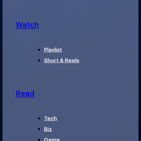
Watch
Playlist
Short & Reels
Read
Tech
Biz
Game