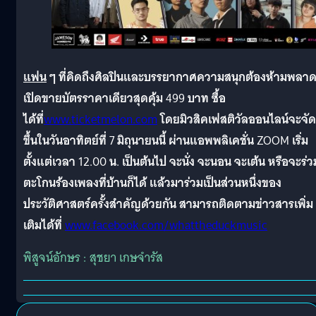
แฟน
ๆ
ที่คิดถึงศิลปินและบรรยากาศความสนุกต้องห้ามพลา
เปิดขายบัตรราคาเดียวสุดคุ้ม
499
บาท
ซื้อ
ได้ที่
www.ticketmelon.com
โดยมิวสิคเฟสติวัลออนไลน์จะจัด
ขึ้นในวันอาทิตย์ที่
7
มิถุนายนนี้
ผ่านแอพพลิเคชั่น
ZOOM
เริ่ม
ตั้งแต่เวลา
12.00
น
.
เป็นต้นไป
จะนั่ง
จะนอน
จะเต้น
หรือจะร่ว
ตะโกนร้องเพลงที่บ้านก็ได้
แล้วมาร่วมเป็นส่วนหนึ่งของ
ประวัติศาสตร์ครั้งสำคัญด้วยกัน
สามารถติดตามข่าวสารเพิ่ม
เติมได้ที่
www.facebook.com/whattheduckmusic
พิสูจน์อักษร : สุชยา เกษจำรัส