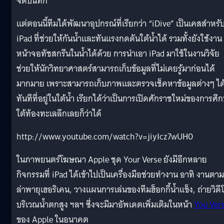
จดบันทึก
แต่ตอนนี้ทีมได้พัฒนาอุปกรณ์ที่เรียกว่า “iDive” เป็นเคสสำหรั
iPad ที่ช่วยให้กันน้ำและทันแรงกดดันใต้น้ำได้ รวมทั้งยังใช้งาน
หน้าจอทัชสกรีนในน้ำได้ด้วย การนำเอา iPad มาใช้ในงานวิจัย
ช่วยให้นักวิทยาศาสตร์สามารถเก็บข้อมูลที่ไม่เคยรู้มาก่อนได้
มากมาย เพราะสามารถเก็บภาพและตรวจเช็คหาข้อมูลต่างๆ ได
ทันทีที่อยู่ในใต้น้ำ เรียกได้ว่าเป็นการเปิดศักราชใหม่ของการศึ
ใต้ท้องทะเลลึกเลยก็ว่าได้
http://www.youtube.com/watch?v=jiyIcz7wUH0
ในภาพยนตร์โฆษณา Apple ชุด Your Verse ยังมีอีกหลาย
กิจกรรมที่ iPad ได้เข้าไปเป็นเครื่องมือช่วยทำงาน อาทิ งานตาม
ล่าพายุเฮอริเคน, วางแผนการเล่นของทีมฮ็อกกี้น้ำแข็ง, ถ่ายวิดี
บริเวณน้ำตกสูง ฯลฯ ซึ่งจะมีมาอัพเดตเพิ่มเติมในหน้า
You Ver
ของ Apple ในอนาคต