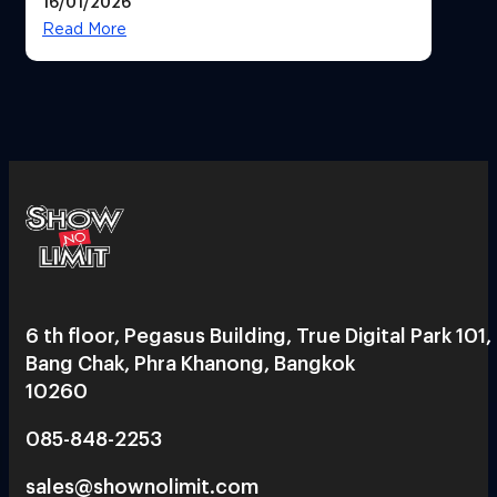
16/01/2026
ได้ 53,000 ล้านบาท
Read More
6 th floor, Pegasus Building, True Digital Park 101,
Bang Chak, Phra Khanong, Bangkok
10260
085-848-2253
sales@shownolimit.com