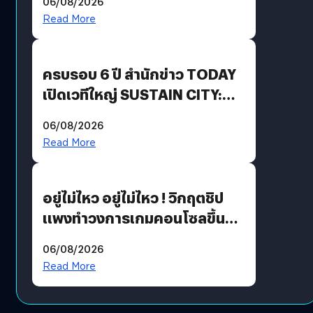
06/08/2026
Revenue เร่งเครื่อง New
Read More
Growth Engine พร้อมจ่าย
ปันผล 0.10 บาท/หุ้น
ครบรอบ 6 ปี สำนักข่าว TODAY
เปิดเวทีใหญ่ SUSTAIN CITY:
THE GREEN TRANSITION ถก
06/08/2026
แนวทางปรับตัวสู่เศรษฐกิจสี
Read More
เขียวอย่างยั่งยืน
อยู่ไม่ไหว อยู่ไม่ไหว ! วิกฤตชิป
แพงทำวงการเกมคอนโซลขึ้น
ราคายับ แบบนี้เกมเมอร์อยู่ยังไง
06/08/2026
?
Read More