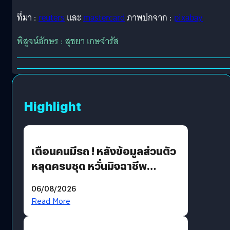
ที่มา :
reuters
และ
mastercard
ภาพปกจาก :
pixabay
พิสูจน์อักษร : สุชยา เกษจำรัส
Highlight
เตือนคนมีรถ ! หลังข้อมูลส่วนตัว
หลุดครบชุด หวั่นมิจฉาชีพ
สวมรอย ล่าสุดพบแล้วเกิดจาก
06/08/2026
รหัสผ่านหลุด ไม่ใช่แฮกเกอร์
Read More