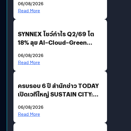
06/08/2026
AGI
Read More
SYNNEX โชว์กำไร Q2/69 โต
18% ลุย AI–Cloud–Green
Energy สร้างฐาน Recurring
06/08/2026
Revenue เร่งเครื่อง New
Read More
Growth Engine พร้อมจ่าย
ปันผล 0.10 บาท/หุ้น
ครบรอบ 6 ปี สำนักข่าว TODAY
เปิดเวทีใหญ่ SUSTAIN CITY:
THE GREEN TRANSITION ถก
06/08/2026
แนวทางปรับตัวสู่เศรษฐกิจสี
Read More
เขียวอย่างยั่งยืน