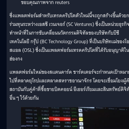
ขอบคุณภาพจาก reuters
ซึ่งแพลตฟอร์มสำหรับเทรดคริปโตตัวใหม่นี้จะถูกสร้างขึ้นด้วย
ร่วมทุนระหว่างเอสซี เวนเจอร์ (SC Ventures) ซึ่งเป็นหน่วยธุรกิจท
ทำหน้าที่ในการขับเคลื่อนนวัตกรรมดิจิทัลของบริษัทกับบีซี
เทคโนโลยี กรุ๊ป (BC Technology Group) ที่เป็นบริษัทแม่ของโ
สแอล (OSL) ซึ่งเป็นแพลตฟอร์มเทรดคริปโตที่ได้รับอนุญาติใน
ฮ่องกง
แพลตฟอร์มใหม่ของสแตนดาร์ด ชาร์ตเตอร์จะกำหนดเป้าหมา
ไปที่ตลาดยุโรปและตลาดสหราชอาณาจักร โดยจะเชื่อมโยงผู้ค
สถาบันกับคู่ค้าที่ซื้อขายบิตคอยน์ อีเธอร์เรียมและสินทรัพย์ดิจิท
อื่น ๆ ไว้ด้วยกัน