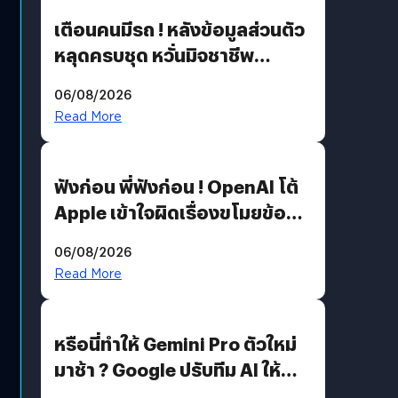
เตือนคนมีรถ ! หลังข้อมูลส่วนตัว
หลุดครบชุด หวั่นมิจชาชีพ
สวมรอย ล่าสุดพบแล้วเกิดจาก
06/08/2026
รหัสผ่านหลุด ไม่ใช่แฮ็กเกอร์
Read More
ฟังก่อน พี่ฟังก่อน ! OpenAI โต้
Apple เข้าใจผิดเรื่องขโมยข้อมูล
อีกฝั่งไม่ตอบโต้ แต่ฟ้องต่อ
06/08/2026
Read More
หรือนี่ทำให้ Gemini Pro ตัวใหม่
มาช้า ? Google ปรับทีม AI ให้
Demis Hassabis ลุยพัฒนา